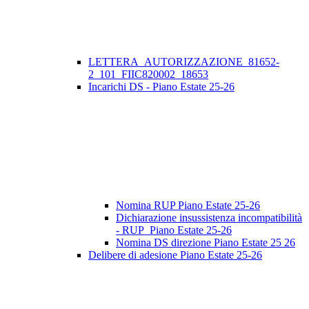
LETTERA_AUTORIZZAZIONE_81652-
2_101_FIIC820002_18653
Incarichi DS - Piano Estate 25-26
Nomina RUP Piano Estate 25-26
Dichiarazione insussistenza incompatibilità
- RUP_Piano Estate 25-26
Nomina DS direzione Piano Estate 25 26
Delibere di adesione Piano Estate 25-26