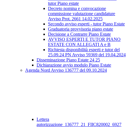
tutor Piano estate
Decreto nomina e convocazione
commissione valutazione candidature
Avviso Prot. 2661 14.02.2025
Secondo avviso esperti - tutor Piano Estate
Graduatoria provvisoria piano estate
Decisione a Contrarre Piano Estate
AVVISO ESPERTI E TUTOR PIANO
ESTATE CON ALLEGATI A e B
Richiesta disponibilità esperti e tutor del
25.09.24 PN Avviso 59369 del 19.04.2024
Disseminazione Piano Estate 24 25
Dichiarazione avvio modulo Piano Estate
Agenda Nord Avviso 136777 del 09.10.2024
Lettera
autorizzazione_136777_21_FIIC820002_6927