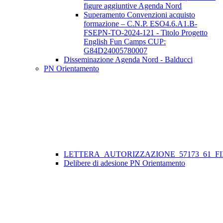
figure aggiuntive Agenda Nord
Superamento Convenzioni acquisto
formazione – C.N.P. ESO4.6.A1.B-
FSEPN-TO-2024-121 - Titolo Progetto
English Fun Camps CUP:
G84D24005780007
Disseminazione Agenda Nord - Balducci
PN Orientamento
LETTERA_AUTORIZZAZIONE_57173_61_FII
Delibere di adesione PN Orientamento