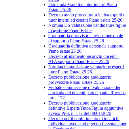
Domanda Esperti e tutor interni Piano
Estate 25-26
Decreto avvio procedura selettiva esperti e
tutor interni ed esterni Piano estate 25-26
Nomina DS valutazione candidature figure
di gestione Piano Estate
Graduatoria provvisoria avviso personale
di supporto Piano Estate 25 26
Graduatoria definitiva personale supporto
Piano estate 25 26
Decreto affidamento incarichi docenti -
ATA supporto Piano Estate 25 26
Nomina Commissione valutazione esperti
tutor Piano Estate 25 26
Decreto pubblicazione graduatorie
provvisorie Piano Estate 25 26
Verbale commissione di valutazione dei
curricula dei docenti partecipanti all'avviso
prot. 172
Decreto pubblicazione graduatorie
definitive Esperti/Tutor/Figura aggiuntiva
avviso Prot. n. 172 del 08/01/2026
Decreto per il conferimento di incarichi
individuali avente ad oggetto Personale per
la Gestione del