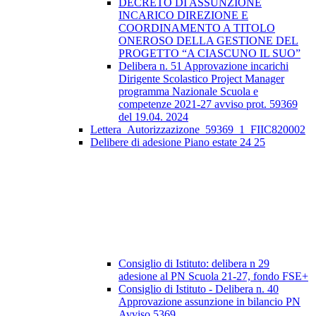
DECRETO DI ASSUNZIONE
INCARICO DIREZIONE E
COORDINAMENTO A TITOLO
ONEROSO DELLA GESTIONE DEL
PROGETTO “A CIASCUNO IL SUO”
Delibera n. 51 Approvazione incarichi
Dirigente Scolastico Project Manager
programma Nazionale Scuola e
competenze 2021-27 avviso prot. 59369
del 19.04. 2024
Lettera_Autorizzazizone_59369_1_FIIC820002
Delibere di adesione Piano estate 24 25
Consiglio di Istituto: delibera n 29
adesione al PN Scuola 21-27, fondo FSE+
Consiglio di Istituto - Delibera n. 40
Approvazione assunzione in bilancio PN
Avviso 5369