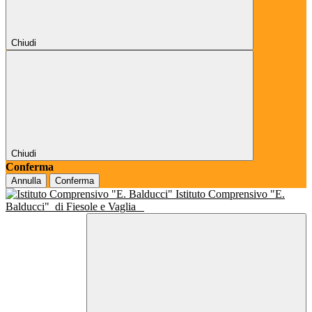
Chiudi
Chiudi
Conferma
Annulla
Conferma
Istituto Comprensivo "E.
Balducci"
di Fiesole e Vaglia