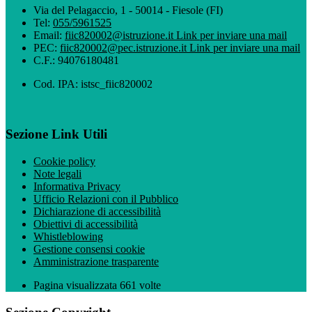
Via del Pelagaccio, 1 - 50014 - Fiesole (FI)
Tel:
055/5961525
Email:
fiic820002@istruzione.it
Link per inviare una mail
PEC:
fiic820002@pec.istruzione.it
Link per inviare una mail
C.F.: 94076180481
Cod. IPA: istsc_fiic820002
Sezione Link Utili
Cookie policy
Note legali
Informativa Privacy
Ufficio Relazioni con il Pubblico
Dichiarazione di accessibilità
Obiettivi di accessibilità
Whistleblowing
Gestione consensi cookie
Amministrazione trasparente
Pagina visualizzata
661
volte