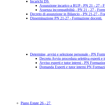
Incarichi DS
Assunzione incarico a RUP - PN 21 - 27 - 
Assenza incompatibilità - PN 21 - 27 - Form
Decreto di assunzione in Bilancio - PN 21-27 - F
Disseminazione PN 21-27 - Formazione docenti.
Determine, avvisi e selezione personale - PN For
Decreto Avvio procedura selettiva esperti e 
Avviso esperti e tutor interni - PN Formazio
Domanda Esperti e tutor interni PN Formazio
Piano Estate 26 - 27