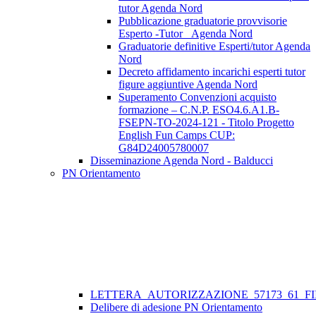
tutor Agenda Nord
Pubblicazione graduatorie provvisorie
Esperto -Tutor _Agenda Nord
Graduatorie definitive Esperti/tutor Agenda
Nord
Decreto affidamento incarichi esperti tutor
figure aggiuntive Agenda Nord
Superamento Convenzioni acquisto
formazione – C.N.P. ESO4.6.A1.B-
FSEPN-TO-2024-121 - Titolo Progetto
English Fun Camps CUP:
G84D24005780007
Disseminazione Agenda Nord - Balducci
PN Orientamento
LETTERA_AUTORIZZAZIONE_57173_61_FII
Delibere di adesione PN Orientamento