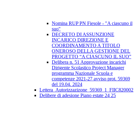
Nomina RUP PN Fiesole - "A ciascuno il
suo"
DECRETO DI ASSUNZIONE
INCARICO DIREZIONE E
COORDINAMENTO A TITOLO
ONEROSO DELLA GESTIONE DEL
PROGETTO “A CIASCUNO IL SUO”
Delibera n. 51 Approvazione incarichi
Dirigente Scolastico Project Manager
programma Nazionale Scuola e
competenze 2021-27 avviso prot. 59369
del 19.04. 2024
Lettera_Autorizzazizone_59369_1_FIIC820002
Delibere di adesione Piano estate 24 25