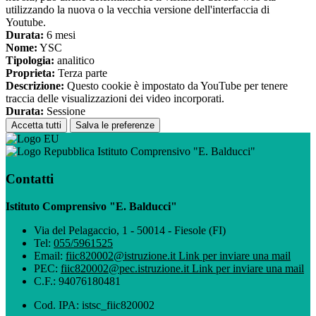
utilizzando la nuova o la vecchia versione dell'interfaccia di
Youtube.
Durata:
6 mesi
Nome:
YSC
Tipologia:
analitico
Proprieta:
Terza parte
Descrizione:
Questo cookie è impostato da YouTube per tenere
traccia delle visualizzazioni dei video incorporati.
Durata:
Sessione
Accetta tutti
Salva le preferenze
Istituto Comprensivo "E. Balducci"
Contatti
Istituto Comprensivo "E. Balducci"
Via del Pelagaccio, 1 - 50014 - Fiesole (FI)
Tel:
055/5961525
Email:
fiic820002@istruzione.it
Link per inviare una mail
PEC:
fiic820002@pec.istruzione.it
Link per inviare una mail
C.F.: 94076180481
Cod. IPA: istsc_fiic820002