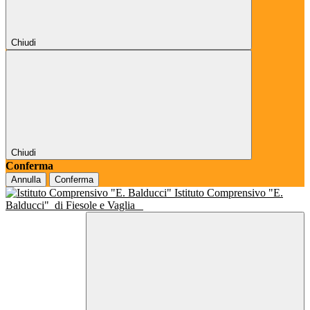
Chiudi
Chiudi
Conferma
Annulla
Conferma
Istituto Comprensivo "E.
Balducci"
di Fiesole e Vaglia