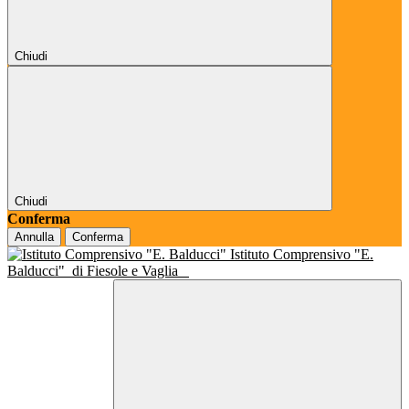
Chiudi
Chiudi
Conferma
Annulla
Conferma
Istituto Comprensivo "E.
Balducci"
di Fiesole e Vaglia