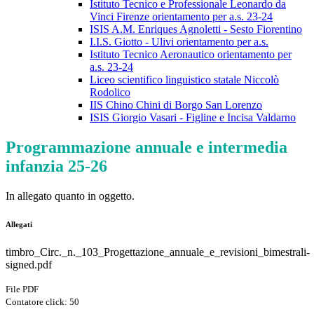
Istituto Tecnico e Professionale Leonardo da
Vinci Firenze orientamento per a.s. 23-24
ISIS A.M. Enriques Agnoletti - Sesto Fiorentino
I.I.S. Giotto - Ulivi orientamento per a.s.
Istituto Tecnico Aeronautico orientamento per
a.s. 23-24
Liceo scientifico linguistico statale Niccolò
Rodolico
IIS Chino Chini di Borgo San Lorenzo
ISIS Giorgio Vasari - Figline e Incisa Valdarno
Programmazione annuale e intermedia
infanzia 25-26
In allegato quanto in oggetto.
Allegati
timbro_Circ._n._103_Progettazione_annuale_e_revisioni_bimestrali-
signed.pdf
File PDF
Contatore click: 50