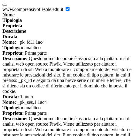
www.comprensivofiesole.edu.it
Nome
Tipologia
Proprieta
Descrizione
Durata
Nome:
_pk_id.1.1ac4
Tipologia:
analitico
Proprieta:
Prima parte
Descrizione:
Questo nome di cookie è associato alla piattaforma di
analisi web open source Piwik. Viene utilizzato per aiutare i
proprietari di siti Web a monitorare il comportamento dei visitatori e
misurare le prestazioni del sito. È un cookie di tipo pattern, in cui il
prefisso _pk_id è seguito da una breve serie di numeri e lettere, che
si ritiene sia un codice di riferimento per il dominio che imposta il
cookie.
Durata:
1 anno
Nome:
_pk_ses.1.1ac4
Tipologia:
analitico
Proprieta:
Prima parte
Descrizione:
Questo nome di cookie è associato alla piattaforma di
analisi web open source Piwik. Viene utilizzato per aiutare i
proprietari di siti Web a monitorare il comportamento dei visitatori e
misurare le prestazioni del sito. È un cookie di tipo pattern, in cui il