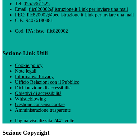
Tel:
055/5961525
Email:
fiic820002@istruzione.it
Link per inviare una mail
PEC:
fiic820002@pec.istruzione.it
Link per inviare una mail
C.F.: 94076180481
Cod. IPA: istsc_fiic820002
Sezione Link Utili
Cookie policy
Note legali
Informativa Privacy
Ufficio Relazioni con il Pubblico
Dichiarazione di accessibilità
Obiettivi di accessibilità
Whistleblowing
Gestione consensi cookie
Amministrazione trasparente
Pagina visualizzata
2441
volte
Sezione Copyright