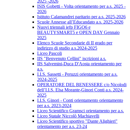
2025 -2026
ISIS Gobetti - Volta orientamento per a.s. 2025 -
2026
Istituto Calamandrei paritario per a.s. 2025-2026
Scuole Annesse all’Educandato a.s. 2025-2026
Nuovi triennali iefp FIGO6 e
BEAUTYSMART5 e OPEN DAY Gennaio
2025
Elenco Scuole Secondarie di II grado per
indirizzo di studio a.s.2024-2025
Liceo Pascoli
IIS "Benvenuto Cellini" iscrizioni a.s.
IIS Salvemini-Duca D'Aosta orientamento per
a.s.
I.I.S. Sassetti - Peruzzi orientamento per a.s.
2024-2025
OPERATORE DEL BENESSERE c/o Nicolodi
dell’I.I.S. Elsa Morante-Ginori Conti a.s. 2024-
2025
I.I.S. Ginori - Conti orientamento orientamento
per a.s. 2023-2024
Liceo Scientifico Gramsci orientamento per a.s.
Liceo Statale Niccolò Machiavelli
Liceo Scientifico sportivo "Dante Alighieri"
orientamento per a.s. 23-24