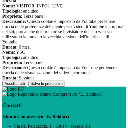
Durata
Nome:
VISITOR_INFO1_LIVE
Tipologia:
analitico
Proprieta:
Terza parte
Descrizione:
Questo cookie è impostato da Youtube per tenere
traccia delle preferenze dell'utente per i video di Youtube incorporati
nei siti; può anche determinare se il visitatore del sito web sta
utilizzando la nuova o la vecchia versione dell'interfaccia di
Youtube.
Durata:
6 mesi
Nome:
YSC
Tipologia:
analitico
Proprieta:
Terza parte
Descrizione:
Questo cookie è impostato da YouTube per tenere
traccia delle visualizzazioni dei video incorporati.
Durata:
Sessione
Accetta tutti
Salva le preferenze
Istituto Comprensivo "E. Balducci"
Contatti
Istituto Comprensivo "E. Balducci"
Via del Pelagaccio, 1 - 50014 - Fiesole (FI)