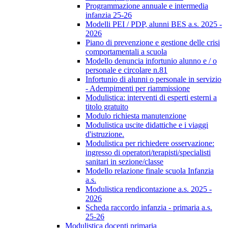
Programmazione annuale e intermedia
infanzia 25-26
Modelli PEI / PDP, alunni BES a.s. 2025 -
2026
Piano di prevenzione e gestione delle crisi
comportamentali a scuola
Modello denuncia infortunio alunno e / o
personale e circolare n.81
Infortunio di alunni o personale in servizio
- Adempimenti per riammissione
Modulistica: interventi di esperti esterni a
titolo gratuito
Modulo richiesta manutenzione
Modulistica uscite didattiche e i viaggi
d'istruzione.
Modulistica per richiedere osservazione:
ingresso di operatori/terapisti/specialisti
sanitari in sezione/classe
Modello relazione finale scuola Infanzia
a.s.
Modulistica rendicontazione a.s. 2025 -
2026
Scheda raccordo infanzia - primaria a.s.
25-26
Modulistica docenti primaria