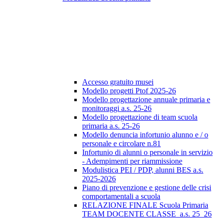
Accesso gratuito musei
Modello progetti Ptof 2025-26
Modello progettazione annuale primaria e
monitoraggi a.s. 25-26
Modello progettazione di team scuola
primaria a.s. 25-26
Modello denuncia infortunio alunno e / o
personale e circolare n.81
Infortunio di alunni o personale in servizio
- Adempimenti per riammissione
Modulistica PEI / PDP, alunni BES a.s.
2025-2026
Piano di prevenzione e gestione delle crisi
comportamentali a scuola
RELAZIONE FINALE Scuola Primaria
TEAM DOCENTE CLASSE_a.s. 25_26