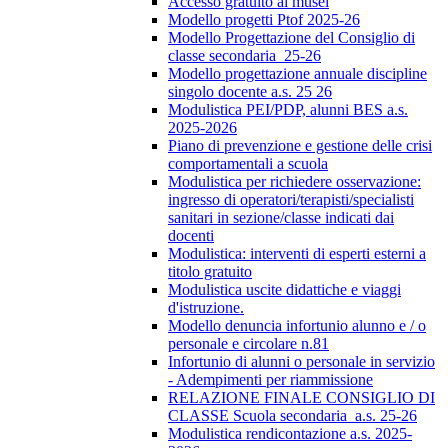
Accesso gratuito ai musei
Modello progetti Ptof 2025-26
Modello Progettazione del Consiglio di
classe secondaria_25-26
Modello progettazione annuale discipline
singolo docente a.s. 25 26
Modulistica PEI/PDP, alunni BES a.s.
2025-2026
Piano di prevenzione e gestione delle crisi
comportamentali a scuola
Modulistica per richiedere osservazione:
ingresso di operatori/terapisti/specialisti
sanitari in sezione/classe indicati dai
docenti
Modulistica: interventi di esperti esterni a
titolo gratuito
Modulistica uscite didattiche e viaggi
d'istruzione.
Modello denuncia infortunio alunno e / o
personale e circolare n.81
Infortunio di alunni o personale in servizio
- Adempimenti per riammissione
RELAZIONE FINALE CONSIGLIO DI
CLASSE Scuola secondaria_a.s. 25-26
Modulistica rendicontazione a.s. 2025-