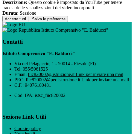
Descrizione:
Questo cookie è impostato da YouTube per tenere
traccia delle visualizzazioni dei video incorporati.
Durata:
Sessione
Accetta tutti
Salva le preferenze
Istituto Comprensivo "E. Balducci"
Contatti
Istituto Comprensivo "E. Balducci"
Via del Pelagaccio, 1 - 50014 - Fiesole (FI)
Tel:
055/5961525
Email:
fiic820002@istruzione.it
Link per inviare una mail
PEC:
fiic820002@pec.istruzione.it
Link per inviare una mail
C.F.: 94076180481
Cod. IPA: istsc_fiic820002
Sezione Link Utili
Cookie policy
Note legali