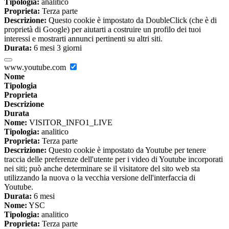
Tipologia:
analitico
Proprieta:
Terza parte
Descrizione:
Questo cookie è impostato da DoubleClick (che è di
proprietà di Google) per aiutarti a costruire un profilo dei tuoi
interessi e mostrarti annunci pertinenti su altri siti.
Durata:
6 mesi 3 giorni
www.youtube.com
Nome
Tipologia
Proprieta
Descrizione
Durata
Nome:
VISITOR_INFO1_LIVE
Tipologia:
analitico
Proprieta:
Terza parte
Descrizione:
Questo cookie è impostato da Youtube per tenere
traccia delle preferenze dell'utente per i video di Youtube incorporati
nei siti; può anche determinare se il visitatore del sito web sta
utilizzando la nuova o la vecchia versione dell'interfaccia di
Youtube.
Durata:
6 mesi
Nome:
YSC
Tipologia:
analitico
Proprieta:
Terza parte