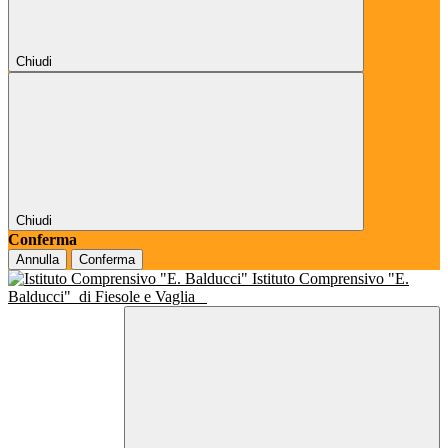
Chiudi
Chiudi
Conferma
Annulla
Conferma
Istituto Comprensivo "E.
Balducci"
di Fiesole e Vaglia