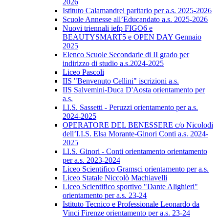
2026
Istituto Calamandrei paritario per a.s. 2025-2026
Scuole Annesse all’Educandato a.s. 2025-2026
Nuovi triennali iefp FIGO6 e
BEAUTYSMART5 e OPEN DAY Gennaio
2025
Elenco Scuole Secondarie di II grado per
indirizzo di studio a.s.2024-2025
Liceo Pascoli
IIS "Benvenuto Cellini" iscrizioni a.s.
IIS Salvemini-Duca D'Aosta orientamento per
a.s.
I.I.S. Sassetti - Peruzzi orientamento per a.s.
2024-2025
OPERATORE DEL BENESSERE c/o Nicolodi
dell’I.I.S. Elsa Morante-Ginori Conti a.s. 2024-
2025
I.I.S. Ginori - Conti orientamento orientamento
per a.s. 2023-2024
Liceo Scientifico Gramsci orientamento per a.s.
Liceo Statale Niccolò Machiavelli
Liceo Scientifico sportivo "Dante Alighieri"
orientamento per a.s. 23-24
Istituto Tecnico e Professionale Leonardo da
Vinci Firenze orientamento per a.s. 23-24