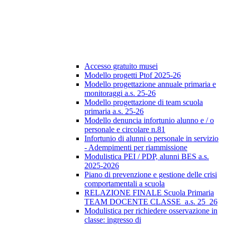
Accesso gratuito musei
Modello progetti Ptof 2025-26
Modello progettazione annuale primaria e
monitoraggi a.s. 25-26
Modello progettazione di team scuola
primaria a.s. 25-26
Modello denuncia infortunio alunno e / o
personale e circolare n.81
Infortunio di alunni o personale in servizio
- Adempimenti per riammissione
Modulistica PEI / PDP, alunni BES a.s.
2025-2026
Piano di prevenzione e gestione delle crisi
comportamentali a scuola
RELAZIONE FINALE Scuola Primaria
TEAM DOCENTE CLASSE_a.s. 25_26
Modulistica per richiedere osservazione in
classe: ingresso di