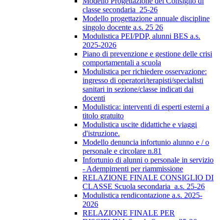
Modello Progettazione del Consiglio di
classe secondaria_25-26
Modello progettazione annuale discipline
singolo docente a.s. 25 26
Modulistica PEI/PDP, alunni BES a.s.
2025-2026
Piano di prevenzione e gestione delle crisi
comportamentali a scuola
Modulistica per richiedere osservazione:
ingresso di operatori/terapisti/specialisti
sanitari in sezione/classe indicati dai
docenti
Modulistica: interventi di esperti esterni a
titolo gratuito
Modulistica uscite didattiche e viaggi
d'istruzione.
Modello denuncia infortunio alunno e / o
personale e circolare n.81
Infortunio di alunni o personale in servizio
- Adempimenti per riammissione
RELAZIONE FINALE CONSIGLIO DI
CLASSE Scuola secondaria_a.s. 25-26
Modulistica rendicontazione a.s. 2025-
2026
RELAZIONE FINALE PER