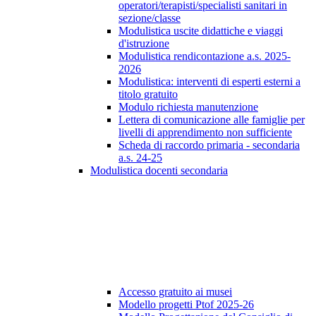
operatori/terapisti/specialisti sanitari in
sezione/classe
Modulistica uscite didattiche e viaggi
d'istruzione
Modulistica rendicontazione a.s. 2025-
2026
Modulistica: interventi di esperti esterni a
titolo gratuito
Modulo richiesta manutenzione
Lettera di comunicazione alle famiglie per
livelli di apprendimento non sufficiente
Scheda di raccordo primaria - secondaria
a.s. 24-25
Modulistica docenti secondaria
Accesso gratuito ai musei
Modello progetti Ptof 2025-26