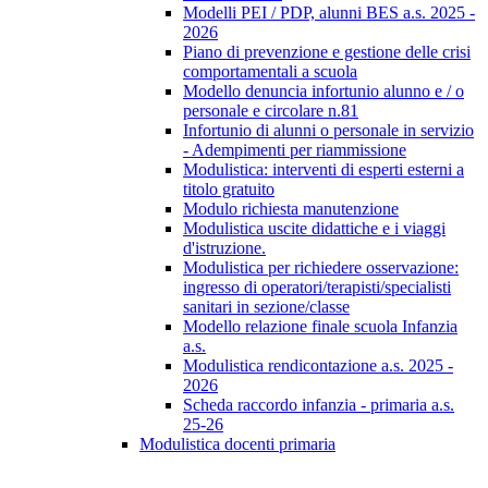
Modelli PEI / PDP, alunni BES a.s. 2025 -
2026
Piano di prevenzione e gestione delle crisi
comportamentali a scuola
Modello denuncia infortunio alunno e / o
personale e circolare n.81
Infortunio di alunni o personale in servizio
- Adempimenti per riammissione
Modulistica: interventi di esperti esterni a
titolo gratuito
Modulo richiesta manutenzione
Modulistica uscite didattiche e i viaggi
d'istruzione.
Modulistica per richiedere osservazione:
ingresso di operatori/terapisti/specialisti
sanitari in sezione/classe
Modello relazione finale scuola Infanzia
a.s.
Modulistica rendicontazione a.s. 2025 -
2026
Scheda raccordo infanzia - primaria a.s.
25-26
Modulistica docenti primaria