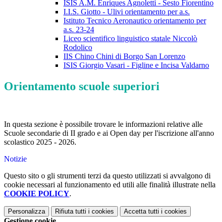
ISIS A.M. Enriques Agnoletti - Sesto Fiorentino
I.I.S. Giotto - Ulivi orientamento per a.s.
Istituto Tecnico Aeronautico orientamento per
a.s. 23-24
Liceo scientifico linguistico statale Niccolò
Rodolico
IIS Chino Chini di Borgo San Lorenzo
ISIS Giorgio Vasari - Figline e Incisa Valdarno
Orientamento scuole superiori
In questa sezione è possibile trovare le informazioni relative alle
Scuole secondarie di II grado e ai Open day per l'iscrizione all'anno
scolastico 2025 - 2026.
Notizie
Questo sito o gli strumenti terzi da questo utilizzati si avvalgono di
cookie necessari al funzionamento ed utili alle finalità illustrate nella
COOKIE POLICY
.
Personalizza
Rifiuta tutti
i cookies
Accetta tutti
i cookies
Gestione cookie