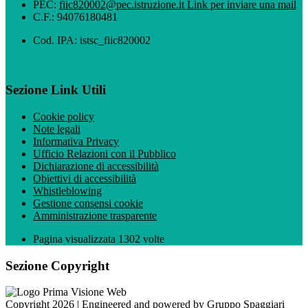
PEC:
fiic820002@pec.istruzione.it
Link per inviare una mail
C.F.: 94076180481
Cod. IPA: istsc_fiic820002
Sezione Link Utili
Cookie policy
Note legali
Informativa Privacy
Ufficio Relazioni con il Pubblico
Dichiarazione di accessibilità
Obiettivi di accessibilità
Whistleblowing
Gestione consensi cookie
Amministrazione trasparente
Pagina visualizzata
1302
volte
Sezione Copyright
Copyright 2026 | Engineered and powered by Gruppo Spaggiari