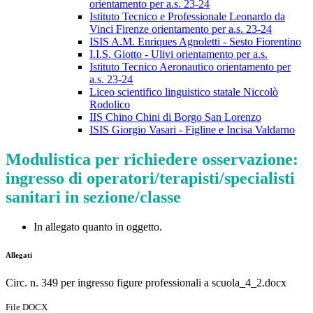
orientamento per a.s. 23-24
Istituto Tecnico e Professionale Leonardo da
Vinci Firenze orientamento per a.s. 23-24
ISIS A.M. Enriques Agnoletti - Sesto Fiorentino
I.I.S. Giotto - Ulivi orientamento per a.s.
Istituto Tecnico Aeronautico orientamento per
a.s. 23-24
Liceo scientifico linguistico statale Niccolò
Rodolico
IIS Chino Chini di Borgo San Lorenzo
ISIS Giorgio Vasari - Figline e Incisa Valdarno
Modulistica per richiedere osservazione:
ingresso di operatori/terapisti/specialisti
sanitari in sezione/classe
In allegato quanto in oggetto.
Allegati
Circ. n. 349 per ingresso figure professionali a scuola_4_2.docx
File DOCX