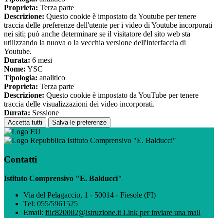
Proprieta:
Terza parte
Descrizione:
Questo cookie è impostato da Youtube per tenere
traccia delle preferenze dell'utente per i video di Youtube incorporati
nei siti; può anche determinare se il visitatore del sito web sta
utilizzando la nuova o la vecchia versione dell'interfaccia di
Youtube.
Durata:
6 mesi
Nome:
YSC
Tipologia:
analitico
Proprieta:
Terza parte
Descrizione:
Questo cookie è impostato da YouTube per tenere
traccia delle visualizzazioni dei video incorporati.
Durata:
Sessione
Accetta tutti
Salva le preferenze
Istituto Comprensivo "E. Balducci"
Contatti
Istituto Comprensivo "E. Balducci"
Via del Pelagaccio, 1 - 50014 - Fiesole (FI)
Tel:
055/5961525
Email:
fiic820002@istruzione.it
Link per inviare una mail