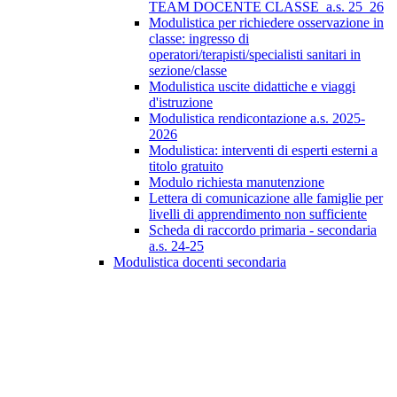
TEAM DOCENTE CLASSE_a.s. 25_26
Modulistica per richiedere osservazione in
classe: ingresso di
operatori/terapisti/specialisti sanitari in
sezione/classe
Modulistica uscite didattiche e viaggi
d'istruzione
Modulistica rendicontazione a.s. 2025-
2026
Modulistica: interventi di esperti esterni a
titolo gratuito
Modulo richiesta manutenzione
Lettera di comunicazione alle famiglie per
livelli di apprendimento non sufficiente
Scheda di raccordo primaria - secondaria
a.s. 24-25
Modulistica docenti secondaria