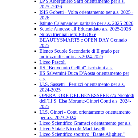
I.P.S Alberghiero Saffi orientamento per a.s.
2025 -2026
ISIS Gobetti - Volta orientamento per a.s. 2025 -
2026
Istituto Calamandrei paritario per a.s. 2025-2026
Scuole Annesse all’Educandato a.s. 2025-2026
Nuovi triennali iefp FIGO6 e
BEAUTYSMART5 e OPEN DAY Gennaio
2025
Elenco Scuole Secondarie di II grado per
indirizzo di studio a.s.2024-2025
Liceo Pascoli
IIS "Benvenuto Cellini" iscrizioni a.s.
IIS Salvemini-Duca D'Aosta orientamento per
a.s.
I.I.S. Sassetti - Peruzzi orientamento per a.s.
2024-2025
OPERATORE DEL BENESSERE c/o Nicolodi
dell’I.I.S. Elsa Morante-Ginori Conti a.s. 2024-
2025
I.I.S. Ginori - Conti orientamento orientamento
per a.s. 2023-2024
Liceo Scientifico Gramsci orientamento per a.s.
Liceo Statale Niccolò Machiavelli
Liceo Scientifico sportivo "Dante Alighieri"