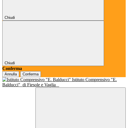
Chiudi
Chiudi
Conferma
Annulla
Conferma
Istituto Comprensivo "E.
Balducci"
di Fiesole e Vaglia