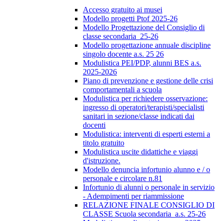
Accesso gratuito ai musei
Modello progetti Ptof 2025-26
Modello Progettazione del Consiglio di
classe secondaria_25-26
Modello progettazione annuale discipline
singolo docente a.s. 25 26
Modulistica PEI/PDP, alunni BES a.s.
2025-2026
Piano di prevenzione e gestione delle crisi
comportamentali a scuola
Modulistica per richiedere osservazione:
ingresso di operatori/terapisti/specialisti
sanitari in sezione/classe indicati dai
docenti
Modulistica: interventi di esperti esterni a
titolo gratuito
Modulistica uscite didattiche e viaggi
d'istruzione.
Modello denuncia infortunio alunno e / o
personale e circolare n.81
Infortunio di alunni o personale in servizio
- Adempimenti per riammissione
RELAZIONE FINALE CONSIGLIO DI
CLASSE Scuola secondaria_a.s. 25-26