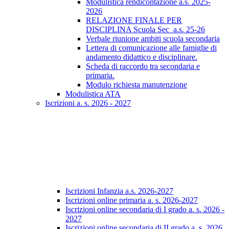
Modulistica rendicontazione a.s. 2025-
2026
RELAZIONE FINALE PER
DISCIPLINA Scuola Sec_a.s. 25-26
Verbale riunione ambiti scuola secondaria
Lettera di comunicazione alle famiglie di
andamento didattico e disciplinare.
Scheda di raccordo tra secondaria e
primaria.
Modulo richiesta manutenzione
Modulistica ATA
Iscrizioni a. s. 2026 - 2027
Iscrizioni Infanzia a.s. 2026-2027
Iscrizioni online primaria a. s. 2026-2027
Iscrizioni online secondaria di I grado a. s. 2026 -
2027
Iscrizioni online secondaria di II grado a. s. 2026