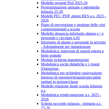
Modello progetti Ptof 2025-26
Programmazione annuale e intermedia
infanzia 25-26
Modelli PEI / PDP, alunni BES a.s. 2025 -
2026
Piano di prevenzione e gestione delle crisi
comportamentali a scuola
Modello denuncia infortunio alunno e / o
personale e circolare n.81
Infortunio di alunni o personale in servizio
- Adempimenti per riammissione
Modulistica: interventi di esperti esterni a
titolo gratuito
Modulo richiesta manutenzione
Modulistica uscite didattiche e i viaggi
d'istruzione.
Modulistica per richiedere osservazione:
ingresso di operatori/terapisti/specialisti
sanitari in sezione/classe
Modello relazione finale scuola Infanzia
a.s.
Modulistica rendicontazione a.s. 2025 -
2026
Scheda raccordo infanzia - primaria a.s.
25-26