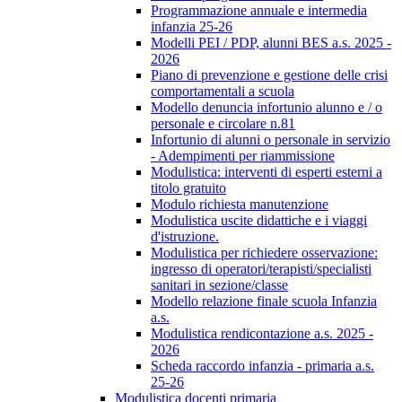
Programmazione annuale e intermedia
infanzia 25-26
Modelli PEI / PDP, alunni BES a.s. 2025 -
2026
Piano di prevenzione e gestione delle crisi
comportamentali a scuola
Modello denuncia infortunio alunno e / o
personale e circolare n.81
Infortunio di alunni o personale in servizio
- Adempimenti per riammissione
Modulistica: interventi di esperti esterni a
titolo gratuito
Modulo richiesta manutenzione
Modulistica uscite didattiche e i viaggi
d'istruzione.
Modulistica per richiedere osservazione:
ingresso di operatori/terapisti/specialisti
sanitari in sezione/classe
Modello relazione finale scuola Infanzia
a.s.
Modulistica rendicontazione a.s. 2025 -
2026
Scheda raccordo infanzia - primaria a.s.
25-26
Modulistica docenti primaria