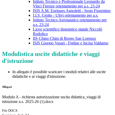
Istituto Tecnico e Professionale Leonardo da
Vinci Firenze orientamento per a.s. 23-24
ISIS A.M. Enriques Agnoletti - Sesto Fiorentino
I.I.S. Giotto - Ulivi orientamento per a.s.
Istituto Tecnico Aeronautico orientamento per
a.s. 23-24
Liceo scientifico linguistico statale Niccolò
Rodolico
IIS Chino Chini di Borgo San Lorenzo
ISIS Giorgio Vasari - Figline e Incisa Valdarno
Modulistica uscite didattiche e viaggi
d'istruzione
In allegato è possibile scaricare i moduli relativi alle uscite
didattiche e ai viaggi d'istruzione.
Allegati
Modulo A - richiesta autorizzazione uscita didattica_viaggi di
istruzione a.s. 2025-26 (1).docx
File DOCX