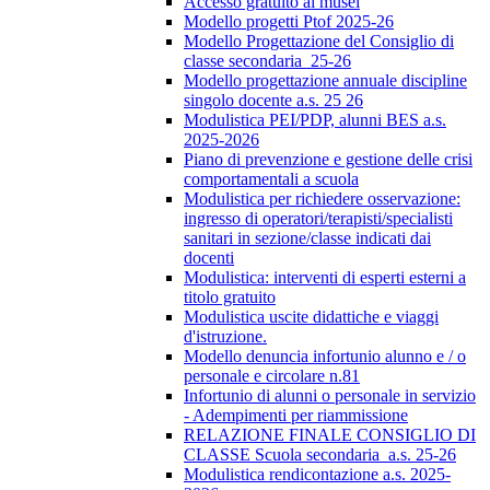
Accesso gratuito ai musei
Modello progetti Ptof 2025-26
Modello Progettazione del Consiglio di
classe secondaria_25-26
Modello progettazione annuale discipline
singolo docente a.s. 25 26
Modulistica PEI/PDP, alunni BES a.s.
2025-2026
Piano di prevenzione e gestione delle crisi
comportamentali a scuola
Modulistica per richiedere osservazione:
ingresso di operatori/terapisti/specialisti
sanitari in sezione/classe indicati dai
docenti
Modulistica: interventi di esperti esterni a
titolo gratuito
Modulistica uscite didattiche e viaggi
d'istruzione.
Modello denuncia infortunio alunno e / o
personale e circolare n.81
Infortunio di alunni o personale in servizio
- Adempimenti per riammissione
RELAZIONE FINALE CONSIGLIO DI
CLASSE Scuola secondaria_a.s. 25-26
Modulistica rendicontazione a.s. 2025-