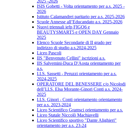
2025 -2026
ISIS Gobetti - Volta orientamento per a.s. 2025 -
2026
Istituto Calamandrei paritario per a.s. 2025-2026
Scuole Annesse all’Educandato a.s. 2025-2026
Nuovi triennali iefp FIGO6 e
BEAUTYSMART5 e OPEN DAY Gennaio
2025
Elenco Scuole Secondarie di II grado per
indirizzo di studio a.s.2024-2025
Liceo Pascoli
IIS "Benvenuto Cellini" iscrizioni a.s.
IIS Salvemini-Duca D'Aosta orientamento per
a.s.
I.I.S. Sassetti - Peruzzi orientamento per a.s.
2024-2025
OPERATORE DEL BENESSERE c/o Nicolodi
dell’I.I.S. Elsa Morante-Ginori Conti a.s. 2024-
2025
I.I.S. Ginori - Conti orientamento orientamento
per a.s. 2023-2024
Liceo Scientifico Gramsci orientamento per a.s.
Liceo Statale Niccolò Machiavelli
Liceo Scientifico sportivo "Dante Alighieri"
orientamento per a.s. 23-24