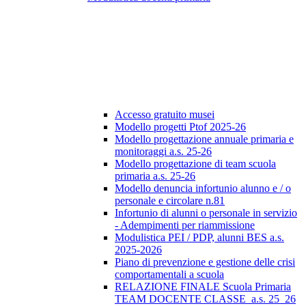
Accesso gratuito musei
Modello progetti Ptof 2025-26
Modello progettazione annuale primaria e
monitoraggi a.s. 25-26
Modello progettazione di team scuola
primaria a.s. 25-26
Modello denuncia infortunio alunno e / o
personale e circolare n.81
Infortunio di alunni o personale in servizio
- Adempimenti per riammissione
Modulistica PEI / PDP, alunni BES a.s.
2025-2026
Piano di prevenzione e gestione delle crisi
comportamentali a scuola
RELAZIONE FINALE Scuola Primaria
TEAM DOCENTE CLASSE_a.s. 25_26