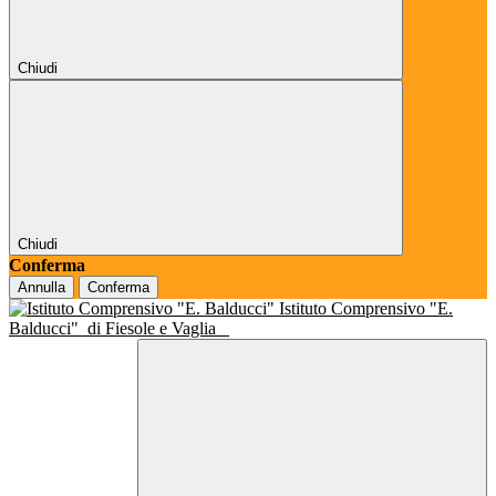
Chiudi
Chiudi
Conferma
Annulla
Conferma
Istituto Comprensivo "E.
Balducci"
di Fiesole e Vaglia