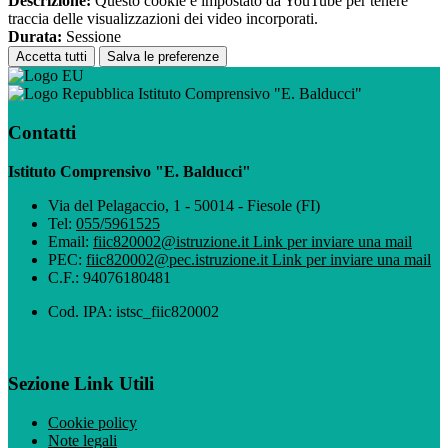
Descrizione:
Questo cookie è impostato da YouTube per tenere
traccia delle visualizzazioni dei video incorporati.
Durata:
Sessione
Accetta tutti
Salva le preferenze
Istituto Comprensivo "E. Balducci"
Contatti
Istituto Comprensivo "E. Balducci"
Via del Pelagaccio, 1 - 50014 - Fiesole (FI)
Tel:
055/5961525
Email:
fiic820002@istruzione.it
Link per inviare una mail
PEC:
fiic820002@pec.istruzione.it
Link per inviare una mail
C.F.: 94076180481
Cod. IPA: istsc_fiic820002
Sezione Link Utili
Cookie policy
Note legali