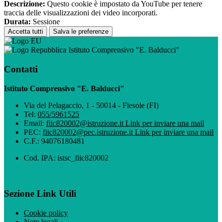
Descrizione:
Questo cookie è impostato da YouTube per tenere
traccia delle visualizzazioni dei video incorporati.
Durata:
Sessione
Accetta tutti
Salva le preferenze
Istituto Comprensivo "E. Balducci"
Contatti
Istituto Comprensivo "E. Balducci"
Via del Pelagaccio, 1 - 50014 - Fiesole (FI)
Tel:
055/5961525
Email:
fiic820002@istruzione.it
Link per inviare una mail
PEC:
fiic820002@pec.istruzione.it
Link per inviare una mail
C.F.: 94076180481
Cod. IPA: istsc_fiic820002
Sezione Link Utili
Cookie policy
Note legali