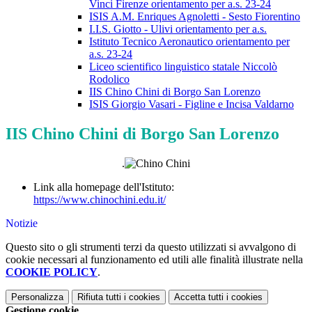
Vinci Firenze orientamento per a.s. 23-24
ISIS A.M. Enriques Agnoletti - Sesto Fiorentino
I.I.S. Giotto - Ulivi orientamento per a.s.
Istituto Tecnico Aeronautico orientamento per
a.s. 23-24
Liceo scientifico linguistico statale Niccolò
Rodolico
IIS Chino Chini di Borgo San Lorenzo
ISIS Giorgio Vasari - Figline e Incisa Valdarno
IIS Chino Chini di Borgo San Lorenzo
.
Link alla homepage dell'Istituto:
https://www.chinochini.edu.it/
Notizie
Questo sito o gli strumenti terzi da questo utilizzati si avvalgono di
cookie necessari al funzionamento ed utili alle finalità illustrate nella
COOKIE POLICY
.
Personalizza
Rifiuta tutti
i cookies
Accetta tutti
i cookies
Gestione cookie