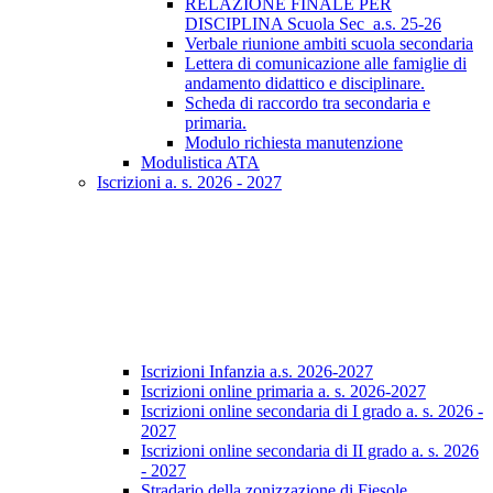
RELAZIONE FINALE PER
DISCIPLINA Scuola Sec_a.s. 25-26
Verbale riunione ambiti scuola secondaria
Lettera di comunicazione alle famiglie di
andamento didattico e disciplinare.
Scheda di raccordo tra secondaria e
primaria.
Modulo richiesta manutenzione
Modulistica ATA
Iscrizioni a. s. 2026 - 2027
Iscrizioni Infanzia a.s. 2026-2027
Iscrizioni online primaria a. s. 2026-2027
Iscrizioni online secondaria di I grado a. s. 2026 -
2027
Iscrizioni online secondaria di II grado a. s. 2026
- 2027
Stradario della zonizzazione di Fiesole.