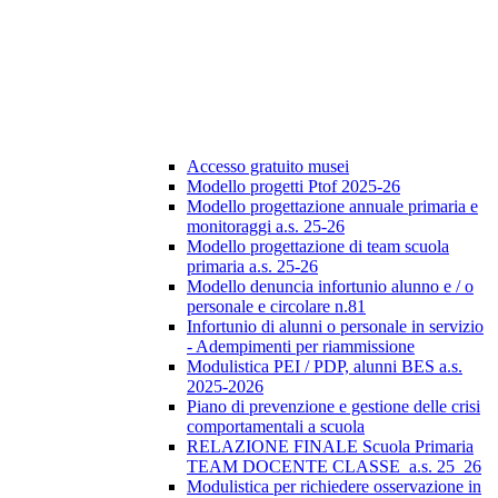
Accesso gratuito musei
Modello progetti Ptof 2025-26
Modello progettazione annuale primaria e
monitoraggi a.s. 25-26
Modello progettazione di team scuola
primaria a.s. 25-26
Modello denuncia infortunio alunno e / o
personale e circolare n.81
Infortunio di alunni o personale in servizio
- Adempimenti per riammissione
Modulistica PEI / PDP, alunni BES a.s.
2025-2026
Piano di prevenzione e gestione delle crisi
comportamentali a scuola
RELAZIONE FINALE Scuola Primaria
TEAM DOCENTE CLASSE_a.s. 25_26
Modulistica per richiedere osservazione in