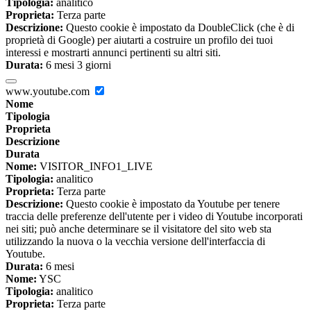
Tipologia:
analitico
Proprieta:
Terza parte
Descrizione:
Questo cookie è impostato da DoubleClick (che è di
proprietà di Google) per aiutarti a costruire un profilo dei tuoi
interessi e mostrarti annunci pertinenti su altri siti.
Durata:
6 mesi 3 giorni
www.youtube.com
Nome
Tipologia
Proprieta
Descrizione
Durata
Nome:
VISITOR_INFO1_LIVE
Tipologia:
analitico
Proprieta:
Terza parte
Descrizione:
Questo cookie è impostato da Youtube per tenere
traccia delle preferenze dell'utente per i video di Youtube incorporati
nei siti; può anche determinare se il visitatore del sito web sta
utilizzando la nuova o la vecchia versione dell'interfaccia di
Youtube.
Durata:
6 mesi
Nome:
YSC
Tipologia:
analitico
Proprieta:
Terza parte