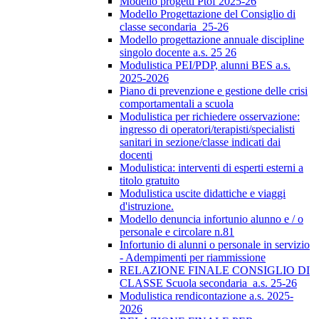
Modello progetti Ptof 2025-26
Modello Progettazione del Consiglio di
classe secondaria_25-26
Modello progettazione annuale discipline
singolo docente a.s. 25 26
Modulistica PEI/PDP, alunni BES a.s.
2025-2026
Piano di prevenzione e gestione delle crisi
comportamentali a scuola
Modulistica per richiedere osservazione:
ingresso di operatori/terapisti/specialisti
sanitari in sezione/classe indicati dai
docenti
Modulistica: interventi di esperti esterni a
titolo gratuito
Modulistica uscite didattiche e viaggi
d'istruzione.
Modello denuncia infortunio alunno e / o
personale e circolare n.81
Infortunio di alunni o personale in servizio
- Adempimenti per riammissione
RELAZIONE FINALE CONSIGLIO DI
CLASSE Scuola secondaria_a.s. 25-26
Modulistica rendicontazione a.s. 2025-
2026