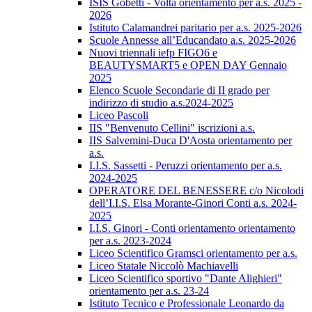
ISIS Gobetti - Volta orientamento per a.s. 2025 -
2026
Istituto Calamandrei paritario per a.s. 2025-2026
Scuole Annesse all’Educandato a.s. 2025-2026
Nuovi triennali iefp FIGO6 e
BEAUTYSMART5 e OPEN DAY Gennaio
2025
Elenco Scuole Secondarie di II grado per
indirizzo di studio a.s.2024-2025
Liceo Pascoli
IIS "Benvenuto Cellini" iscrizioni a.s.
IIS Salvemini-Duca D'Aosta orientamento per
a.s.
I.I.S. Sassetti - Peruzzi orientamento per a.s.
2024-2025
OPERATORE DEL BENESSERE c/o Nicolodi
dell’I.I.S. Elsa Morante-Ginori Conti a.s. 2024-
2025
I.I.S. Ginori - Conti orientamento orientamento
per a.s. 2023-2024
Liceo Scientifico Gramsci orientamento per a.s.
Liceo Statale Niccolò Machiavelli
Liceo Scientifico sportivo "Dante Alighieri"
orientamento per a.s. 23-24
Istituto Tecnico e Professionale Leonardo da