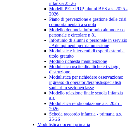
infanzia 25-26
Modelli PEI / PDP, alunni BES a.s. 2025 -
2026
Piano di prevenzione e gestione delle crisi
comportamentali a scuola
Modello denuncia infortunio alunno e / o
personale e circolare n.81
Infortunio di alunni o personale in servizio
- Adempimenti per riammissione
Modulistica: interventi di esperti esterni a
titolo gratuito
Modulo richiesta manutenzione
Modulistica uscite didattiche e i viaggi
d'istruzione.
Modulistica per richiedere osservazione:
ingresso di operatori/terapisti/specialisti
sanitari in sezione/classe
Modello relazione finale scuola Infanzia
a.s.
Modulistica rendicontazione a.s. 2025 -
2026
Scheda raccordo infanzia - primaria a.s.
25-26
Modulistica docenti primaria