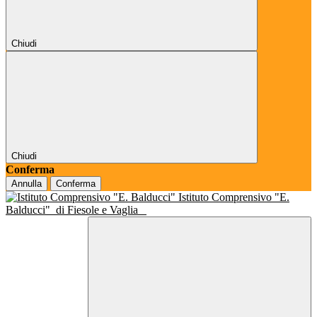
Chiudi
Chiudi
Conferma
Annulla
Conferma
Istituto Comprensivo "E.
Balducci"
di Fiesole e Vaglia