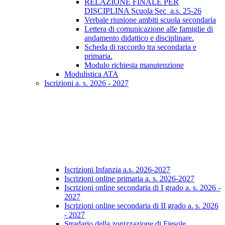
RELAZIONE FINALE PER
DISCIPLINA Scuola Sec_a.s. 25-26
Verbale riunione ambiti scuola secondaria
Lettera di comunicazione alle famiglie di
andamento didattico e disciplinare.
Scheda di raccordo tra secondaria e
primaria.
Modulo richiesta manutenzione
Modulistica ATA
Iscrizioni a. s. 2026 - 2027
Iscrizioni Infanzia a.s. 2026-2027
Iscrizioni online primaria a. s. 2026-2027
Iscrizioni online secondaria di I grado a. s. 2026 -
2027
Iscrizioni online secondaria di II grado a. s. 2026
- 2027
Stradario della zonizzazione di Fiesole.