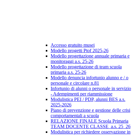
Accesso gratuito musei
Modello progetti Ptof 2025-26
Modello progettazione annuale primaria e
monitoraggi a.s. 25-26
Modello progettazione di team scuola
primaria a.s. 25-26
Modello denuncia infortunio alunno e / o
personale e circolare n.81
Infortunio di alunni o personale in servizio
- Adempimenti per riammissione
Modulistica PEI / PDP, alunni BES a.s.
2025-2026
Piano di prevenzione e gestione delle crisi
comportamentali a scuola
RELAZIONE FINALE Scuola Primaria
TEAM DOCENTE CLASSE_a.s. 25_26
Modulistica per richiedere osservazione in