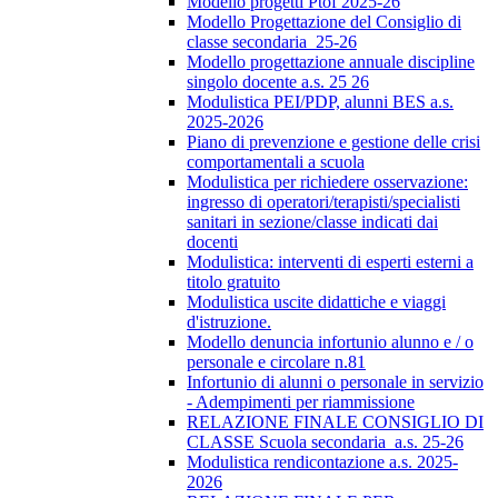
Modello progetti Ptof 2025-26
Modello Progettazione del Consiglio di
classe secondaria_25-26
Modello progettazione annuale discipline
singolo docente a.s. 25 26
Modulistica PEI/PDP, alunni BES a.s.
2025-2026
Piano di prevenzione e gestione delle crisi
comportamentali a scuola
Modulistica per richiedere osservazione:
ingresso di operatori/terapisti/specialisti
sanitari in sezione/classe indicati dai
docenti
Modulistica: interventi di esperti esterni a
titolo gratuito
Modulistica uscite didattiche e viaggi
d'istruzione.
Modello denuncia infortunio alunno e / o
personale e circolare n.81
Infortunio di alunni o personale in servizio
- Adempimenti per riammissione
RELAZIONE FINALE CONSIGLIO DI
CLASSE Scuola secondaria_a.s. 25-26
Modulistica rendicontazione a.s. 2025-
2026