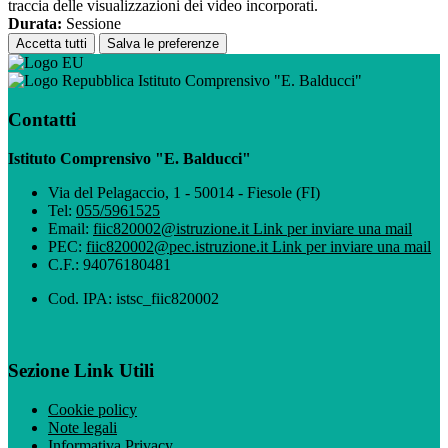
traccia delle visualizzazioni dei video incorporati.
Durata:
Sessione
Accetta tutti
Salva le preferenze
Istituto Comprensivo "E. Balducci"
Contatti
Istituto Comprensivo "E. Balducci"
Via del Pelagaccio, 1 - 50014 - Fiesole (FI)
Tel:
055/5961525
Email:
fiic820002@istruzione.it
Link per inviare una mail
PEC:
fiic820002@pec.istruzione.it
Link per inviare una mail
C.F.: 94076180481
Cod. IPA: istsc_fiic820002
Sezione Link Utili
Cookie policy
Note legali
Informativa Privacy