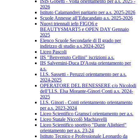
ISIS Gobetti - Volta orientamento per a.s. 2025 -
2026
Istituto Calamandrei paritario per a.s. 2025-2026
Scuole Annesse all’Educandato a.s. 2025-2026
Nuovi triennali iefp FIGO6 e
BEAUTYSMART5 e OPEN DAY Gennaio
2025
Elenco Scuole Secondarie di II grado per
indirizzo di studio a.s.2024-2025
Liceo Pascoli
IIS "Benvenuto Cellini" iscrizioni a.s.
IIS Salvemini-Duca D'Aosta orientamento per
a.s.
I.I.S. Sassetti - Peruzzi orientamento per a.s.
2024-2025
OPERATORE DEL BENESSERE c/o Nicolodi
dell’I.I.S. Elsa Morante-Ginori Conti a.s. 2024-
2025
I.I.S. Ginori - Conti orientamento orientamento
per a.s. 2023-2024
Liceo Scientifico Gramsci orientamento per a.s.
Liceo Statale Niccolò Machiavelli
Liceo Scientifico sportivo "Dante Alighieri"
orientamento per a.s. 23-24
Istituto Tecnico e Professionale Leonardo da