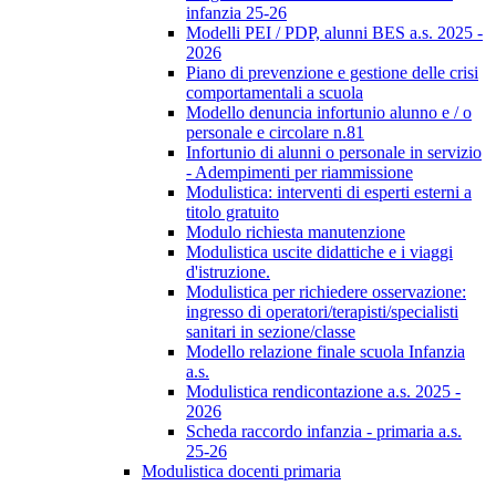
infanzia 25-26
Modelli PEI / PDP, alunni BES a.s. 2025 -
2026
Piano di prevenzione e gestione delle crisi
comportamentali a scuola
Modello denuncia infortunio alunno e / o
personale e circolare n.81
Infortunio di alunni o personale in servizio
- Adempimenti per riammissione
Modulistica: interventi di esperti esterni a
titolo gratuito
Modulo richiesta manutenzione
Modulistica uscite didattiche e i viaggi
d'istruzione.
Modulistica per richiedere osservazione:
ingresso di operatori/terapisti/specialisti
sanitari in sezione/classe
Modello relazione finale scuola Infanzia
a.s.
Modulistica rendicontazione a.s. 2025 -
2026
Scheda raccordo infanzia - primaria a.s.
25-26
Modulistica docenti primaria