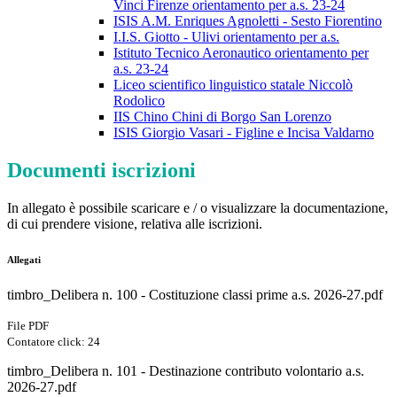
Vinci Firenze orientamento per a.s. 23-24
ISIS A.M. Enriques Agnoletti - Sesto Fiorentino
I.I.S. Giotto - Ulivi orientamento per a.s.
Istituto Tecnico Aeronautico orientamento per
a.s. 23-24
Liceo scientifico linguistico statale Niccolò
Rodolico
IIS Chino Chini di Borgo San Lorenzo
ISIS Giorgio Vasari - Figline e Incisa Valdarno
Documenti iscrizioni
In allegato è possibile scaricare e / o visualizzare la documentazione,
di cui prendere visione, relativa alle iscrizioni.
Allegati
timbro_Delibera n. 100 - Costituzione classi prime a.s. 2026-27.pdf
File PDF
Contatore click: 24
timbro_Delibera n. 101 - Destinazione contributo volontario a.s.
2026-27.pdf