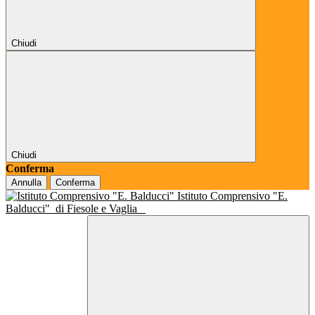
Chiudi
Chiudi
Conferma
Annulla
Conferma
Istituto Comprensivo "E.
Balducci"
di Fiesole e Vaglia