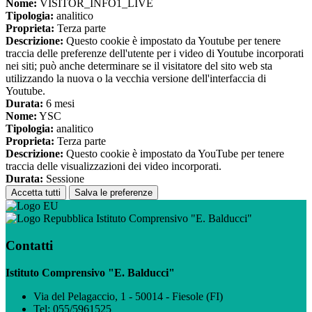
Nome:
VISITOR_INFO1_LIVE
Tipologia:
analitico
Proprieta:
Terza parte
Descrizione:
Questo cookie è impostato da Youtube per tenere
traccia delle preferenze dell'utente per i video di Youtube incorporati
nei siti; può anche determinare se il visitatore del sito web sta
utilizzando la nuova o la vecchia versione dell'interfaccia di
Youtube.
Durata:
6 mesi
Nome:
YSC
Tipologia:
analitico
Proprieta:
Terza parte
Descrizione:
Questo cookie è impostato da YouTube per tenere
traccia delle visualizzazioni dei video incorporati.
Durata:
Sessione
Accetta tutti
Salva le preferenze
Istituto Comprensivo "E. Balducci"
Contatti
Istituto Comprensivo "E. Balducci"
Via del Pelagaccio, 1 - 50014 - Fiesole (FI)
Tel:
055/5961525