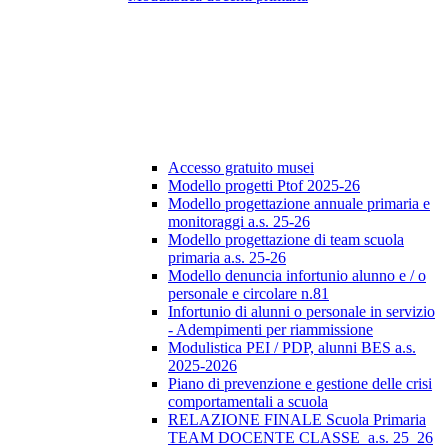
Accesso gratuito musei
Modello progetti Ptof 2025-26
Modello progettazione annuale primaria e
monitoraggi a.s. 25-26
Modello progettazione di team scuola
primaria a.s. 25-26
Modello denuncia infortunio alunno e / o
personale e circolare n.81
Infortunio di alunni o personale in servizio
- Adempimenti per riammissione
Modulistica PEI / PDP, alunni BES a.s.
2025-2026
Piano di prevenzione e gestione delle crisi
comportamentali a scuola
RELAZIONE FINALE Scuola Primaria
TEAM DOCENTE CLASSE_a.s. 25_26