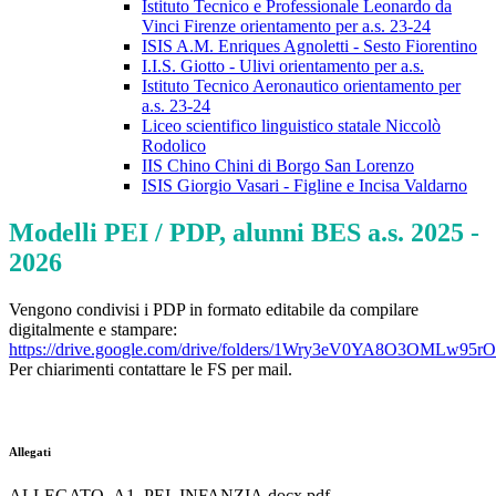
Istituto Tecnico e Professionale Leonardo da
Vinci Firenze orientamento per a.s. 23-24
ISIS A.M. Enriques Agnoletti - Sesto Fiorentino
I.I.S. Giotto - Ulivi orientamento per a.s.
Istituto Tecnico Aeronautico orientamento per
a.s. 23-24
Liceo scientifico linguistico statale Niccolò
Rodolico
IIS Chino Chini di Borgo San Lorenzo
ISIS Giorgio Vasari - Figline e Incisa Valdarno
Modelli PEI / PDP, alunni BES a.s. 2025 -
2026
Vengono condivisi i PDP in formato editabile da compilare
digitalmente e stampare:
https://drive.google.com/drive/folders/1Wry3eV0YA8O3OMLw
Per chiarimenti contattare le FS per mail.
Allegati
ALLEGATO_A1_PEI_INFANZIA.docx.pdf