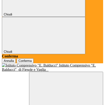
Chiudi
Chiudi
Conferma
Annulla
Conferma
Istituto Comprensivo "E.
Balducci"
di Fiesole e Vaglia