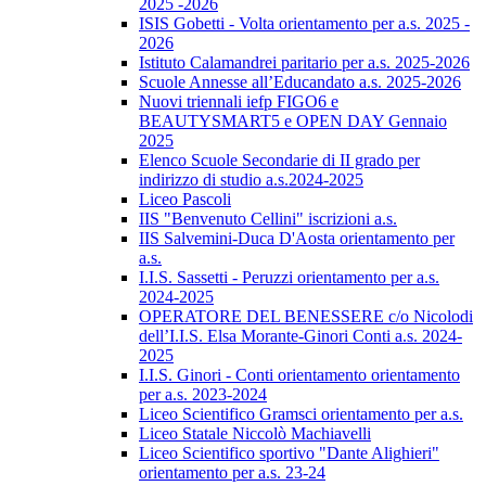
2025 -2026
ISIS Gobetti - Volta orientamento per a.s. 2025 -
2026
Istituto Calamandrei paritario per a.s. 2025-2026
Scuole Annesse all’Educandato a.s. 2025-2026
Nuovi triennali iefp FIGO6 e
BEAUTYSMART5 e OPEN DAY Gennaio
2025
Elenco Scuole Secondarie di II grado per
indirizzo di studio a.s.2024-2025
Liceo Pascoli
IIS "Benvenuto Cellini" iscrizioni a.s.
IIS Salvemini-Duca D'Aosta orientamento per
a.s.
I.I.S. Sassetti - Peruzzi orientamento per a.s.
2024-2025
OPERATORE DEL BENESSERE c/o Nicolodi
dell’I.I.S. Elsa Morante-Ginori Conti a.s. 2024-
2025
I.I.S. Ginori - Conti orientamento orientamento
per a.s. 2023-2024
Liceo Scientifico Gramsci orientamento per a.s.
Liceo Statale Niccolò Machiavelli
Liceo Scientifico sportivo "Dante Alighieri"
orientamento per a.s. 23-24