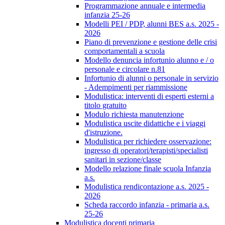
Programmazione annuale e intermedia
infanzia 25-26
Modelli PEI / PDP, alunni BES a.s. 2025 -
2026
Piano di prevenzione e gestione delle crisi
comportamentali a scuola
Modello denuncia infortunio alunno e / o
personale e circolare n.81
Infortunio di alunni o personale in servizio
- Adempimenti per riammissione
Modulistica: interventi di esperti esterni a
titolo gratuito
Modulo richiesta manutenzione
Modulistica uscite didattiche e i viaggi
d'istruzione.
Modulistica per richiedere osservazione:
ingresso di operatori/terapisti/specialisti
sanitari in sezione/classe
Modello relazione finale scuola Infanzia
a.s.
Modulistica rendicontazione a.s. 2025 -
2026
Scheda raccordo infanzia - primaria a.s.
25-26
Modulistica docenti primaria