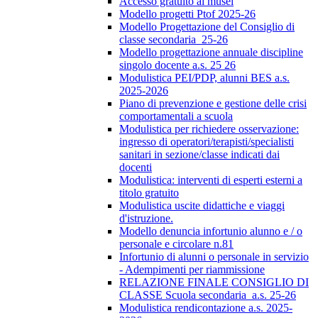
Accesso gratuito ai musei
Modello progetti Ptof 2025-26
Modello Progettazione del Consiglio di
classe secondaria_25-26
Modello progettazione annuale discipline
singolo docente a.s. 25 26
Modulistica PEI/PDP, alunni BES a.s.
2025-2026
Piano di prevenzione e gestione delle crisi
comportamentali a scuola
Modulistica per richiedere osservazione:
ingresso di operatori/terapisti/specialisti
sanitari in sezione/classe indicati dai
docenti
Modulistica: interventi di esperti esterni a
titolo gratuito
Modulistica uscite didattiche e viaggi
d'istruzione.
Modello denuncia infortunio alunno e / o
personale e circolare n.81
Infortunio di alunni o personale in servizio
- Adempimenti per riammissione
RELAZIONE FINALE CONSIGLIO DI
CLASSE Scuola secondaria_a.s. 25-26
Modulistica rendicontazione a.s. 2025-