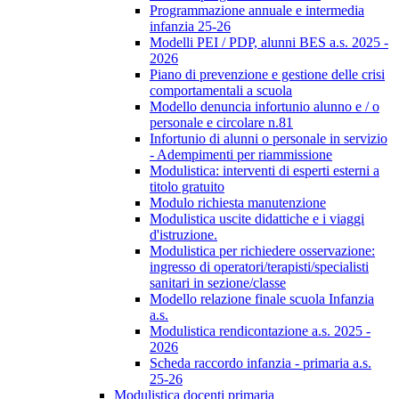
Programmazione annuale e intermedia
infanzia 25-26
Modelli PEI / PDP, alunni BES a.s. 2025 -
2026
Piano di prevenzione e gestione delle crisi
comportamentali a scuola
Modello denuncia infortunio alunno e / o
personale e circolare n.81
Infortunio di alunni o personale in servizio
- Adempimenti per riammissione
Modulistica: interventi di esperti esterni a
titolo gratuito
Modulo richiesta manutenzione
Modulistica uscite didattiche e i viaggi
d'istruzione.
Modulistica per richiedere osservazione:
ingresso di operatori/terapisti/specialisti
sanitari in sezione/classe
Modello relazione finale scuola Infanzia
a.s.
Modulistica rendicontazione a.s. 2025 -
2026
Scheda raccordo infanzia - primaria a.s.
25-26
Modulistica docenti primaria