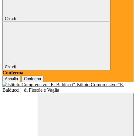
Chiudi
Chiudi
Conferma
Annulla
Conferma
Istituto Comprensivo "E.
Balducci"
di Fiesole e Vaglia