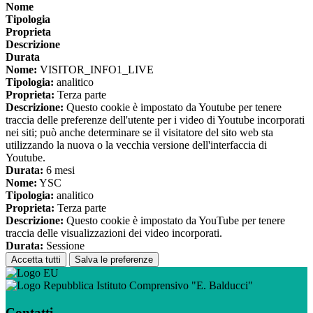
Nome
Tipologia
Proprieta
Descrizione
Durata
Nome:
VISITOR_INFO1_LIVE
Tipologia:
analitico
Proprieta:
Terza parte
Descrizione:
Questo cookie è impostato da Youtube per tenere
traccia delle preferenze dell'utente per i video di Youtube incorporati
nei siti; può anche determinare se il visitatore del sito web sta
utilizzando la nuova o la vecchia versione dell'interfaccia di
Youtube.
Durata:
6 mesi
Nome:
YSC
Tipologia:
analitico
Proprieta:
Terza parte
Descrizione:
Questo cookie è impostato da YouTube per tenere
traccia delle visualizzazioni dei video incorporati.
Durata:
Sessione
Accetta tutti
Salva le preferenze
Istituto Comprensivo "E. Balducci"
Contatti