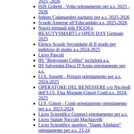
2025 -2026
ISIS Gobetti - Volta orientamento per a.s. 2025 -
2026
Istituto Calamandrei paritario per a.s. 2025-2026
Scuole Annesse all’Educandato a.s. 2025-2026
Nuovi triennali iefp FIGO6 e
BEAUTYSMART5 e OPEN DAY Gennaio
2025
Elenco Scuole Secondarie di II grado per
indirizzo di studio a.s.2024-2025
Liceo Pascoli
IIS "Benvenuto Cellini" iscrizioni a.s.
IIS Salvemini-Duca D'Aosta orientamento per
a.s.
I.I.S. Sassetti - Peruzzi orientamento per a.s.
2024-2025
OPERATORE DEL BENESSERE c/o Nicolodi
dell’I.I.S. Elsa Morante-Ginori Conti a.s. 2024-
2025
I.I.S. Ginori - Conti orientamento orientamento
per a.s. 2023-2024
Liceo Scientifico Gramsci orientamento per a.s.
Liceo Statale Niccolò Machiavelli
Liceo Scientifico sportivo "Dante Alighieri"
orientamento per a.s. 23-24