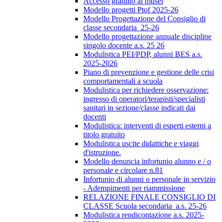
Accesso gratuito ai musei
Modello progetti Ptof 2025-26
Modello Progettazione del Consiglio di
classe secondaria_25-26
Modello progettazione annuale discipline
singolo docente a.s. 25 26
Modulistica PEI/PDP, alunni BES a.s.
2025-2026
Piano di prevenzione e gestione delle crisi
comportamentali a scuola
Modulistica per richiedere osservazione:
ingresso di operatori/terapisti/specialisti
sanitari in sezione/classe indicati dai
docenti
Modulistica: interventi di esperti esterni a
titolo gratuito
Modulistica uscite didattiche e viaggi
d'istruzione.
Modello denuncia infortunio alunno e / o
personale e circolare n.81
Infortunio di alunni o personale in servizio
- Adempimenti per riammissione
RELAZIONE FINALE CONSIGLIO DI
CLASSE Scuola secondaria_a.s. 25-26
Modulistica rendicontazione a.s. 2025-