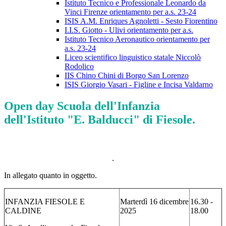
Istituto Tecnico e Professionale Leonardo da
Vinci Firenze orientamento per a.s. 23-24
ISIS A.M. Enriques Agnoletti - Sesto Fiorentino
I.I.S. Giotto - Ulivi orientamento per a.s.
Istituto Tecnico Aeronautico orientamento per
a.s. 23-24
Liceo scientifico linguistico statale Niccolò
Rodolico
IIS Chino Chini di Borgo San Lorenzo
ISIS Giorgio Vasari - Figline e Incisa Valdarno
Open day Scuola dell'Infanzia
dell'Istituto "E. Balducci" di Fiesole.
.
In allegato quanto in oggetto.
INFANZIA FIESOLE E
Marterdì 16 dicembre
16.30 -
CALDINE
2025
18.00