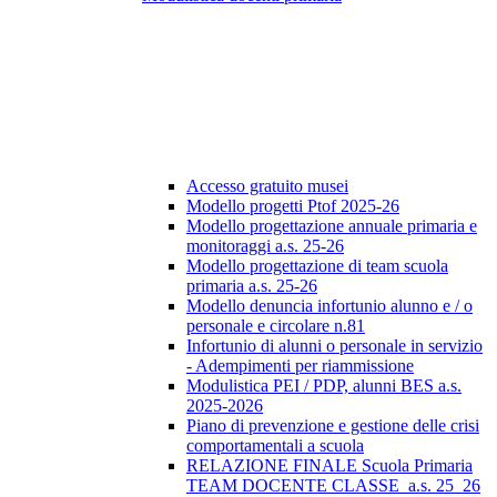
Accesso gratuito musei
Modello progetti Ptof 2025-26
Modello progettazione annuale primaria e
monitoraggi a.s. 25-26
Modello progettazione di team scuola
primaria a.s. 25-26
Modello denuncia infortunio alunno e / o
personale e circolare n.81
Infortunio di alunni o personale in servizio
- Adempimenti per riammissione
Modulistica PEI / PDP, alunni BES a.s.
2025-2026
Piano di prevenzione e gestione delle crisi
comportamentali a scuola
RELAZIONE FINALE Scuola Primaria
TEAM DOCENTE CLASSE_a.s. 25_26