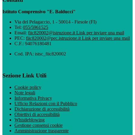
Istituto Comprensivo "E. Balducci"
Via del Pelagaccio, 1 - 50014 - Fiesole (FI)
Tel:
055/5961525
Email:
fiic820002@istruzione.it
Link per inviare una mail
PEC:
fiic820002@pec.istruzione.it
Link per inviare una mail
C.F.: 94076180481
Cod. IPA: istsc_fiic820002
Sezione Link Utili
Cookie policy
Note legali
Informativa Privacy
Ufficio Relazioni con il Pubblico
Dichiarazione di accessibilità
Obiettivi di accessibilità
Whistleblowing
Gestione consensi cookie
Amministrazione trasparente