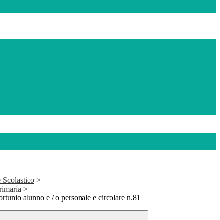
 Scolastico
>
rimaria
>
rtunio alunno e / o personale e circolare n.81