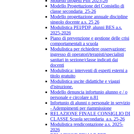
Modello progetti Ptof 2025-26
Modello Progettazione del Consiglio di
classe secondaria_25-26
Modello progettazione annuale discipline
singolo docente a.s. 25 26
Modulistica PEI/PDP, alunni BES a.s.
2025-2026
Piano di prevenzione e gestione delle crisi
comportamentali a scuola
Modulistica per richiedere osservazione:
ingresso di operatori/terapisti/specialisti
sanitari in sezione/classe indicati dai
docenti
Modulistica: interventi di esperti esterni a
titolo gratuito
Modulistica uscite didattiche e viaggi
d'istruzione.
Modello denuncia infortunio alunno e / o
personale e circolare n.81
Infortunio di alunni o personale in servizio
- Adempimenti per riammissione
RELAZIONE FINALE CONSIGLIO DI
CLASSE Scuola secondaria_a.s. 25-26
Modulistica rendicontazione a.s. 2025-
2026