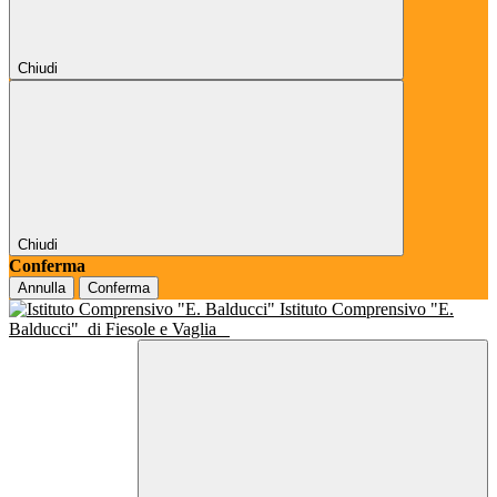
Chiudi
Chiudi
Conferma
Annulla
Conferma
Istituto Comprensivo "E.
Balducci"
di Fiesole e Vaglia