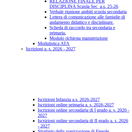
RELAZIONE FINALE PER
DISCIPLINA Scuola Sec_a.s. 25-26
Verbale riunione ambiti scuola secondaria
Lettera di comunicazione alle famiglie di
andamento didattico e disciplinare.
Scheda di raccordo tra secondaria e
primaria.
Modulo richiesta manutenzione
Modulistica ATA
Iscrizioni a. s. 2026 - 2027
Iscrizioni Infanzia a.s. 2026-2027
Iscrizioni online primaria a. s. 2026-2027
Iscrizioni online secondaria di I grado a. s. 2026 -
2027
Iscrizioni online secondaria di II grado a. s. 2026
- 2027
Stradario della zonizzazione di Fiesole.