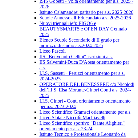
ISIS Gobetti - Volta orientamento per a.s. 2025 -
2026
Istituto Calamandrei paritario per a.s. 2025-2026
Scuole Annesse all’Educandato a.s. 2025-2026
Nuovi triennali iefp FIGO6 e
BEAUTYSMART5 e OPEN DAY Gennaio
2025
Elenco Scuole Secondarie di II grado per
indirizzo di studio a.s.2024-2025
Liceo Pascoli
IIS "Benvenuto Cellini" iscrizioni a.s.
IIS Salvemini-Duca D'Aosta orientamento per
a.s.
I.I.S. Sassetti - Peruzzi orientamento per a.s.
2024-2025
OPERATORE DEL BENESSERE c/o Nicolodi
dell’I.I.S. Elsa Morante-Ginori Conti a.s. 2024-
2025
I.I.S. Ginori - Conti orientamento orientamento
per a.s. 2023-2024
Liceo Scientifico Gramsci orientamento per a.s.
Liceo Statale Niccolò Machiavelli
Liceo Scientifico sportivo "Dante Alighieri"
orientamento per a.s. 23-24
Istituto Tecnico e Professionale Leonardo da