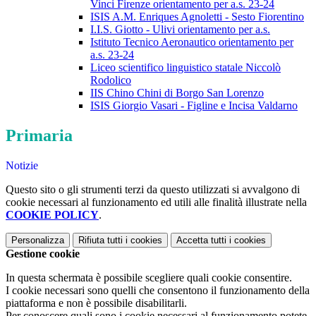
Vinci Firenze orientamento per a.s. 23-24
ISIS A.M. Enriques Agnoletti - Sesto Fiorentino
I.I.S. Giotto - Ulivi orientamento per a.s.
Istituto Tecnico Aeronautico orientamento per
a.s. 23-24
Liceo scientifico linguistico statale Niccolò
Rodolico
IIS Chino Chini di Borgo San Lorenzo
ISIS Giorgio Vasari - Figline e Incisa Valdarno
Primaria
Notizie
Questo sito o gli strumenti terzi da questo utilizzati si avvalgono di
cookie necessari al funzionamento ed utili alle finalità illustrate nella
COOKIE POLICY
.
Personalizza
Rifiuta tutti
i cookies
Accetta tutti
i cookies
Gestione cookie
In questa schermata è possibile scegliere quali cookie consentire.
I cookie necessari sono quelli che consentono il funzionamento della
piattaforma e non è possibile disabilitarli.
Per conoscere quali sono i cookie necessari al funzionamento potete