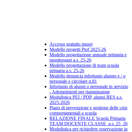
Accesso gratuito musei
Modello progetti Ptof 2025-26
Modello progettazione annuale primaria e
monitoraggi a.s. 25-26
Modello progettazione di team scuola
primaria a.s. 25-26
Modello denuncia infortunio alunno e / o
personale e circolare n.81
Infortunio di alunni o personale in servizio
- Adempimenti per riammissione
Modulistica PEI / PDP, alunni BES a.s.
2025-2026
Piano di prevenzione e gestione delle crisi
comportamentali a scuola
RELAZIONE FINALE Scuola Primaria
TEAM DOCENTE CLASSE_a.s. 25_26
Modulistica per richiedere osservazione in