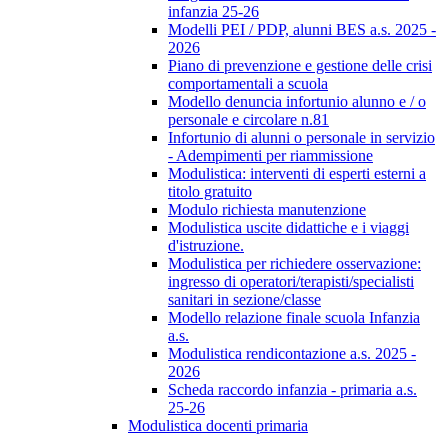
infanzia 25-26
Modelli PEI / PDP, alunni BES a.s. 2025 -
2026
Piano di prevenzione e gestione delle crisi
comportamentali a scuola
Modello denuncia infortunio alunno e / o
personale e circolare n.81
Infortunio di alunni o personale in servizio
- Adempimenti per riammissione
Modulistica: interventi di esperti esterni a
titolo gratuito
Modulo richiesta manutenzione
Modulistica uscite didattiche e i viaggi
d'istruzione.
Modulistica per richiedere osservazione:
ingresso di operatori/terapisti/specialisti
sanitari in sezione/classe
Modello relazione finale scuola Infanzia
a.s.
Modulistica rendicontazione a.s. 2025 -
2026
Scheda raccordo infanzia - primaria a.s.
25-26
Modulistica docenti primaria