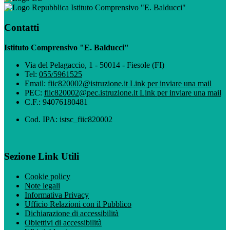
Istituto Comprensivo "E. Balducci"
Contatti
Istituto Comprensivo "E. Balducci"
Via del Pelagaccio, 1 - 50014 - Fiesole (FI)
Tel:
055/5961525
Email:
fiic820002@istruzione.it
Link per inviare una mail
PEC:
fiic820002@pec.istruzione.it
Link per inviare una mail
C.F.: 94076180481
Cod. IPA: istsc_fiic820002
Sezione Link Utili
Cookie policy
Note legali
Informativa Privacy
Ufficio Relazioni con il Pubblico
Dichiarazione di accessibilità
Obiettivi di accessibilità