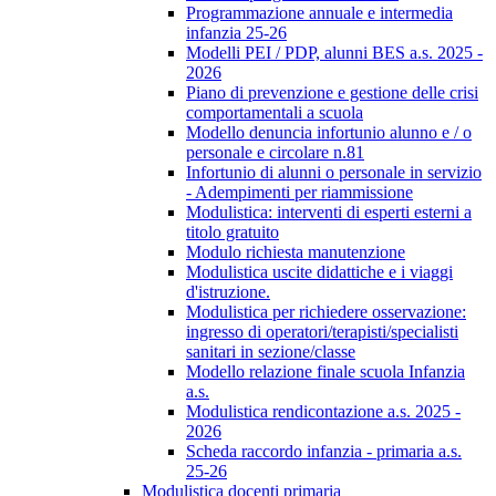
Programmazione annuale e intermedia
infanzia 25-26
Modelli PEI / PDP, alunni BES a.s. 2025 -
2026
Piano di prevenzione e gestione delle crisi
comportamentali a scuola
Modello denuncia infortunio alunno e / o
personale e circolare n.81
Infortunio di alunni o personale in servizio
- Adempimenti per riammissione
Modulistica: interventi di esperti esterni a
titolo gratuito
Modulo richiesta manutenzione
Modulistica uscite didattiche e i viaggi
d'istruzione.
Modulistica per richiedere osservazione:
ingresso di operatori/terapisti/specialisti
sanitari in sezione/classe
Modello relazione finale scuola Infanzia
a.s.
Modulistica rendicontazione a.s. 2025 -
2026
Scheda raccordo infanzia - primaria a.s.
25-26
Modulistica docenti primaria