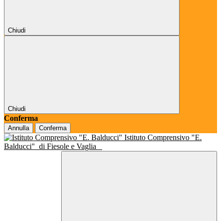
Chiudi
Chiudi
Conferma
Annulla
Conferma
Istituto Comprensivo "E.
Balducci"
di Fiesole e Vaglia