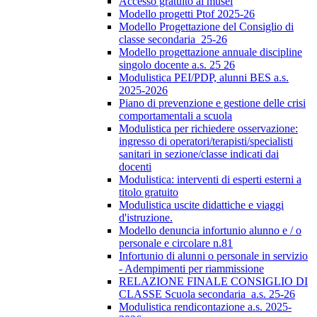
Accesso gratuito ai musei
Modello progetti Ptof 2025-26
Modello Progettazione del Consiglio di
classe secondaria_25-26
Modello progettazione annuale discipline
singolo docente a.s. 25 26
Modulistica PEI/PDP, alunni BES a.s.
2025-2026
Piano di prevenzione e gestione delle crisi
comportamentali a scuola
Modulistica per richiedere osservazione:
ingresso di operatori/terapisti/specialisti
sanitari in sezione/classe indicati dai
docenti
Modulistica: interventi di esperti esterni a
titolo gratuito
Modulistica uscite didattiche e viaggi
d'istruzione.
Modello denuncia infortunio alunno e / o
personale e circolare n.81
Infortunio di alunni o personale in servizio
- Adempimenti per riammissione
RELAZIONE FINALE CONSIGLIO DI
CLASSE Scuola secondaria_a.s. 25-26
Modulistica rendicontazione a.s. 2025-