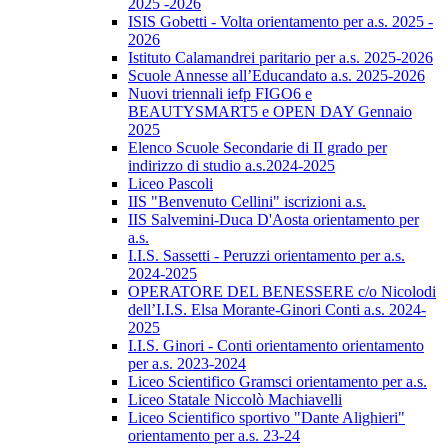
2025 -2026
ISIS Gobetti - Volta orientamento per a.s. 2025 -
2026
Istituto Calamandrei paritario per a.s. 2025-2026
Scuole Annesse all’Educandato a.s. 2025-2026
Nuovi triennali iefp FIGO6 e
BEAUTYSMART5 e OPEN DAY Gennaio
2025
Elenco Scuole Secondarie di II grado per
indirizzo di studio a.s.2024-2025
Liceo Pascoli
IIS "Benvenuto Cellini" iscrizioni a.s.
IIS Salvemini-Duca D'Aosta orientamento per
a.s.
I.I.S. Sassetti - Peruzzi orientamento per a.s.
2024-2025
OPERATORE DEL BENESSERE c/o Nicolodi
dell’I.I.S. Elsa Morante-Ginori Conti a.s. 2024-
2025
I.I.S. Ginori - Conti orientamento orientamento
per a.s. 2023-2024
Liceo Scientifico Gramsci orientamento per a.s.
Liceo Statale Niccolò Machiavelli
Liceo Scientifico sportivo "Dante Alighieri"
orientamento per a.s. 23-24