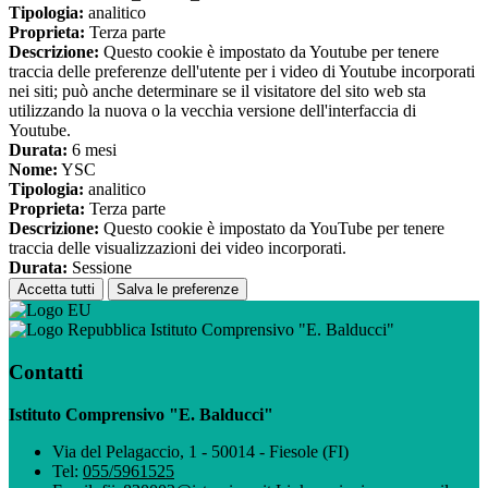
Tipologia:
analitico
Proprieta:
Terza parte
Descrizione:
Questo cookie è impostato da Youtube per tenere
traccia delle preferenze dell'utente per i video di Youtube incorporati
nei siti; può anche determinare se il visitatore del sito web sta
utilizzando la nuova o la vecchia versione dell'interfaccia di
Youtube.
Durata:
6 mesi
Nome:
YSC
Tipologia:
analitico
Proprieta:
Terza parte
Descrizione:
Questo cookie è impostato da YouTube per tenere
traccia delle visualizzazioni dei video incorporati.
Durata:
Sessione
Accetta tutti
Salva le preferenze
Istituto Comprensivo "E. Balducci"
Contatti
Istituto Comprensivo "E. Balducci"
Via del Pelagaccio, 1 - 50014 - Fiesole (FI)
Tel:
055/5961525