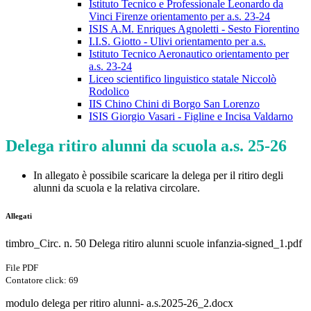
Istituto Tecnico e Professionale Leonardo da
Vinci Firenze orientamento per a.s. 23-24
ISIS A.M. Enriques Agnoletti - Sesto Fiorentino
I.I.S. Giotto - Ulivi orientamento per a.s.
Istituto Tecnico Aeronautico orientamento per
a.s. 23-24
Liceo scientifico linguistico statale Niccolò
Rodolico
IIS Chino Chini di Borgo San Lorenzo
ISIS Giorgio Vasari - Figline e Incisa Valdarno
Delega ritiro alunni da scuola a.s. 25-26
In allegato è possibile scaricare la delega per il ritiro degli
alunni da scuola e la relativa circolare.
Allegati
timbro_Circ. n. 50 Delega ritiro alunni scuole infanzia-signed_1.pdf
File PDF
Contatore click: 69
modulo delega per ritiro alunni- a.s.2025-26_2.docx