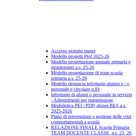
Accesso gratuito musei
Modello progetti Ptof 2025-26
Modello progettazione annuale primaria e
monitoraggi a.s. 25-26
Modello progettazione di team scuola
primaria a.s. 25-26
Modello denuncia infortunio alunno e / o
personale e circolare n.81
Infortunio di alunni o personale in servizio
- Adempimenti per riammissione
Modulistica PEI / PDP, alunni BES a.s.
2025-2026
Piano di prevenzione e gestione delle crisi
comportamentali a scuola
RELAZIONE FINALE Scuola Primaria
TEAM DOCENTE CLASSE_a.s. 25_26