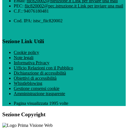
Email:
fiic820002@istruzione.it
Link per inviare una mail
PEC:
fiic820002@pec.istruzione.it
Link per inviare una mail
C.F.: 94076180481
Cod. IPA: istsc_fiic820002
Sezione Link Utili
Cookie policy
Note legali
Informativa Privacy
Ufficio Relazioni con il Pubblico
Dichiarazione di accessibilità
Obiettivi di accessibilità
Whistleblowing
Gestione consensi cookie
Amministrazione trasparente
Pagina visualizzata
1995
volte
Sezione Copyright