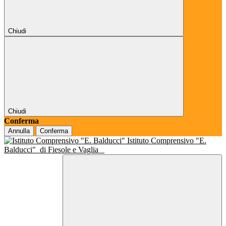
Chiudi
Chiudi
Conferma
Annulla
Conferma
Istituto Comprensivo "E.
Balducci"
di Fiesole e Vaglia