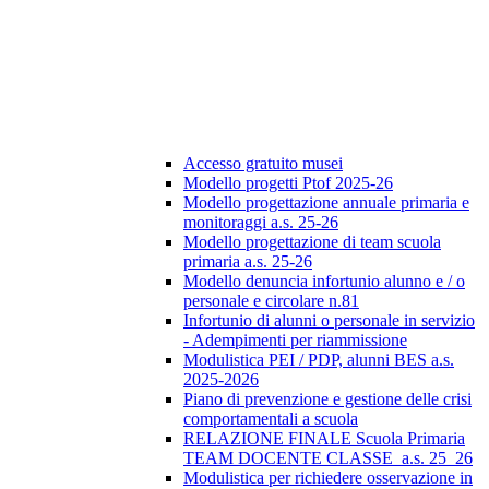
Accesso gratuito musei
Modello progetti Ptof 2025-26
Modello progettazione annuale primaria e
monitoraggi a.s. 25-26
Modello progettazione di team scuola
primaria a.s. 25-26
Modello denuncia infortunio alunno e / o
personale e circolare n.81
Infortunio di alunni o personale in servizio
- Adempimenti per riammissione
Modulistica PEI / PDP, alunni BES a.s.
2025-2026
Piano di prevenzione e gestione delle crisi
comportamentali a scuola
RELAZIONE FINALE Scuola Primaria
TEAM DOCENTE CLASSE_a.s. 25_26
Modulistica per richiedere osservazione in