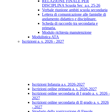
RELAZIONE FINALE PER
DISCIPLINA Scuola Sec_a.s. 25-26
Verbale riunione ambiti scuola secondaria
Lettera di comunicazione alle famiglie di
andamento didattico e disciplinare.
Scheda di raccordo tra secondaria e
primaria.
Modulo richiesta manutenzione
Modulistica ATA
Iscrizioni a. s. 2026 - 2027
Iscrizioni Infanzia a.s. 2026-2027
Iscrizioni online primaria a. s. 2026-2027
Iscrizioni online secondaria di I grado a. s. 2026 -
2027
Iscrizioni online secondaria di II grado a. s. 2026
- 2027
Stradario della zonizzazione di Fiesole.