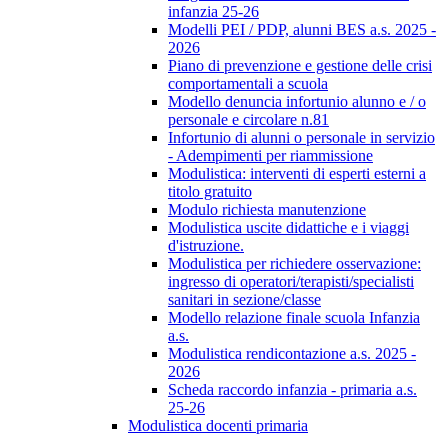
infanzia 25-26
Modelli PEI / PDP, alunni BES a.s. 2025 -
2026
Piano di prevenzione e gestione delle crisi
comportamentali a scuola
Modello denuncia infortunio alunno e / o
personale e circolare n.81
Infortunio di alunni o personale in servizio
- Adempimenti per riammissione
Modulistica: interventi di esperti esterni a
titolo gratuito
Modulo richiesta manutenzione
Modulistica uscite didattiche e i viaggi
d'istruzione.
Modulistica per richiedere osservazione:
ingresso di operatori/terapisti/specialisti
sanitari in sezione/classe
Modello relazione finale scuola Infanzia
a.s.
Modulistica rendicontazione a.s. 2025 -
2026
Scheda raccordo infanzia - primaria a.s.
25-26
Modulistica docenti primaria