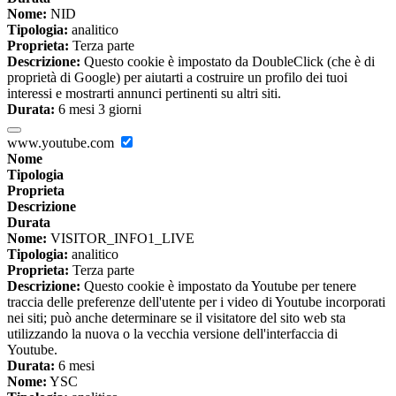
Nome:
NID
Tipologia:
analitico
Proprieta:
Terza parte
Descrizione:
Questo cookie è impostato da DoubleClick (che è di
proprietà di Google) per aiutarti a costruire un profilo dei tuoi
interessi e mostrarti annunci pertinenti su altri siti.
Durata:
6 mesi 3 giorni
www.youtube.com
Nome
Tipologia
Proprieta
Descrizione
Durata
Nome:
VISITOR_INFO1_LIVE
Tipologia:
analitico
Proprieta:
Terza parte
Descrizione:
Questo cookie è impostato da Youtube per tenere
traccia delle preferenze dell'utente per i video di Youtube incorporati
nei siti; può anche determinare se il visitatore del sito web sta
utilizzando la nuova o la vecchia versione dell'interfaccia di
Youtube.
Durata:
6 mesi
Nome:
YSC