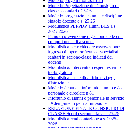
Modello progetti Ptof 2025-26
Modello Progettazione del Consiglio di
classe secondaria_25-26
Modello progettazione annuale discipline
singolo docente a.s. 25 26
Modulistica PEI/PDP, alunni BES a.s.
2025-2026
Piano di prevenzione e gestione delle crisi
comportamentali a scuola
Modulistica per richiedere osservazione:
ingresso di operatori/terapisti/specialisti
sanitari in sezione/classe indicati dai
docenti
Modulistica: interventi di esperti esterni a
titolo gratuito
Modulistica uscite didattiche e viaggi
d'istruzione.
Modello denuncia infortunio alunno e / o
personale e circolare n.81
Infortunio di alunni o personale in servizio
- Adempimenti per riammissione
RELAZIONE FINALE CONSIGLIO DI
CLASSE Scuola secondaria_a.s. 25-26
Modulistica rendicontazione a.s. 2025-
2026