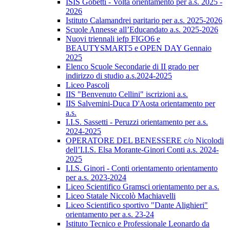
ISIS Gobetti - Volta orientamento per a.s. 2025 -
2026
Istituto Calamandrei paritario per a.s. 2025-2026
Scuole Annesse all’Educandato a.s. 2025-2026
Nuovi triennali iefp FIGO6 e
BEAUTYSMART5 e OPEN DAY Gennaio
2025
Elenco Scuole Secondarie di II grado per
indirizzo di studio a.s.2024-2025
Liceo Pascoli
IIS "Benvenuto Cellini" iscrizioni a.s.
IIS Salvemini-Duca D'Aosta orientamento per
a.s.
I.I.S. Sassetti - Peruzzi orientamento per a.s.
2024-2025
OPERATORE DEL BENESSERE c/o Nicolodi
dell’I.I.S. Elsa Morante-Ginori Conti a.s. 2024-
2025
I.I.S. Ginori - Conti orientamento orientamento
per a.s. 2023-2024
Liceo Scientifico Gramsci orientamento per a.s.
Liceo Statale Niccolò Machiavelli
Liceo Scientifico sportivo "Dante Alighieri"
orientamento per a.s. 23-24
Istituto Tecnico e Professionale Leonardo da