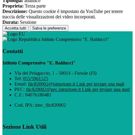
Tipologia:
analitico
Proprieta:
Terza parte
Descrizione:
Questo cookie è impostato da YouTube per tenere
traccia delle visualizzazioni dei video incorporati.
Durata:
Sessione
Accetta tutti
Salva le preferenze
Istituto Comprensivo "E. Balducci"
Contatti
Istituto Comprensivo "E. Balducci"
Via del Pelagaccio, 1 - 50014 - Fiesole (FI)
Tel:
055/5961525
Email:
fiic820002@istruzione.it
Link per inviare una mail
PEC:
fiic820002@pec.istruzione.it
Link per inviare una mail
C.F.: 94076180481
Cod. IPA: istsc_fiic820002
Sezione Link Utili