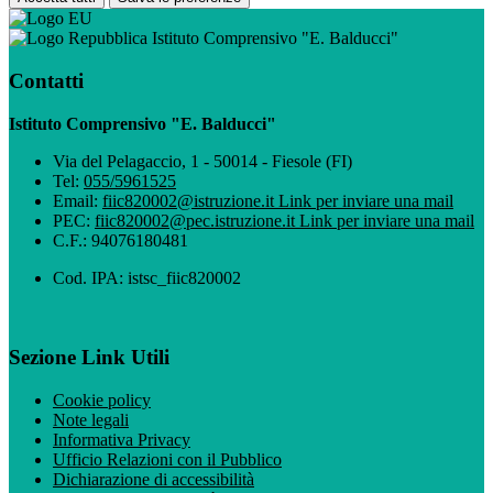
Istituto Comprensivo "E. Balducci"
Contatti
Istituto Comprensivo "E. Balducci"
Via del Pelagaccio, 1 - 50014 - Fiesole (FI)
Tel:
055/5961525
Email:
fiic820002@istruzione.it
Link per inviare una mail
PEC:
fiic820002@pec.istruzione.it
Link per inviare una mail
C.F.: 94076180481
Cod. IPA: istsc_fiic820002
Sezione Link Utili
Cookie policy
Note legali
Informativa Privacy
Ufficio Relazioni con il Pubblico
Dichiarazione di accessibilità