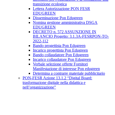
transizione ecologica
Lettera Autorizzazione PON FESR
EDUGREEN
Disseminazione Pon Edugreen
Nomina gestione amministrativa DSGA
EDUGREEN
DECRETO n. 572 ASSUNZIONE IN
BILANCIO Progetto: 3.1.3A-FESRPON-TO-
2022-112
Bando progettista Pon Edugreen
Incarico progettista Pon Edugreen
Bando collaudatore Pon Edugreen
Incarico collaudatore Pon Edugreen
Verbale selezione offerte Fornitori
Manifestazione di interesse Pon edugreen
Determina a contrarre materiale pubblicitario
PON-FESR Azione 13.1.2 “Digital Board:
trasformazione digitale nella didattica e
nell’organizzazione”