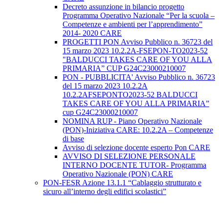
Decreto assunzione in bilancio progetto
Programma Operativo Nazionale “Per la scuola –
Competenze e ambienti per l’apprendimento”
2014- 2020 CARE
PROGETTI PON Avviso Pubblico n. 36723 del
15 marzo 2023 10.2.2A-FSEPON-TO2023-52
"BALDUCCI TAKES CARE OF YOU ALLA
PRIMARIA” CUP G24C23000210007
PON - PUBBLICITA' Avviso Pubblico n. 36723
del 15 marzo 2023 10.2.2A
10.2.2AFSEPONTO2023-52 BALDUCCI
TAKES CARE OF YOU ALLA PRIMARIA”
cup G24C23000210007
NOMINA RUP - Piano Operativo Nazionale
(PON)-Iniziativa CARE: 10.2.2A – Competenze
di base
Avviso di selezione docente esperto Pon CARE
AVVISO DI SELEZIONE PERSONALE
INTERNO DOCENTE TUTOR- Programma
Operativo Nazionale (PON) CARE
PON-FESR Azione 13.1.1 “Cablaggio strutturato e
sicuro all’interno degli edifici scolastici”