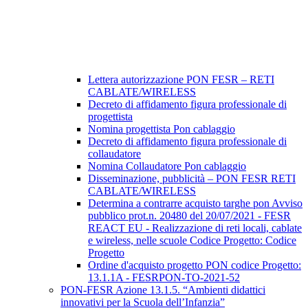
Lettera autorizzazione PON FESR – RETI
CABLATE/WIRELESS
Decreto di affidamento figura professionale di
progettista
Nomina progettista Pon cablaggio
Decreto di affidamento figura professionale di
collaudatore
Nomina Collaudatore Pon cablaggio
Disseminazione, pubblicità – PON FESR RETI
CABLATE/WIRELESS
Determina a contrarre acquisto targhe pon Avviso
pubblico prot.n. 20480 del 20/07/2021 - FESR
REACT EU - Realizzazione di reti locali, cablate
e wireless, nelle scuole Codice Progetto: Codice
Progetto
Ordine d'acquisto progetto PON codice Progetto:
13.1.1A - FESRPON-TO-2021-52
PON-FESR Azione 13.1.5. “Ambienti didattici
innovativi per la Scuola dell’Infanzia”