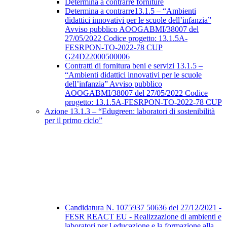
Determina a contrarre forniture
Determina a contrarre13.1.5 – “Ambienti
didattici innovativi per le scuole dell’infanzia”
Avviso pubblico AOOGABMI/38007 del
27/05/2022 Codice progetto: 13.1.5A-
FESRPON-TO-2022-78 CUP
G24D22000500006
Contratti di fornitura beni e servizi 13.1.5 –
“Ambienti didattici innovativi per le scuole
dell’infanzia” Avviso pubblico
AOOGABMI/38007 del 27/05/2022 Codice
progetto: 13.1.5A-FESRPON-TO-2022-78 CUP
Azione 13.1.3 – “Edugreen: laboratori di sostenibilità
per il primo ciclo”
Candidatura N. 1075937 50636 del 27/12/2021 -
FESR REACT EU - Realizzazione di ambienti e
laboratori per l educazione e la formazione alla