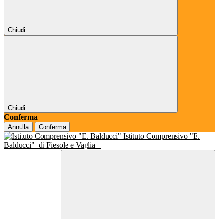
Chiudi
Chiudi
Conferma
Annulla
Conferma
Istituto Comprensivo "E.
Balducci"
di Fiesole e Vaglia