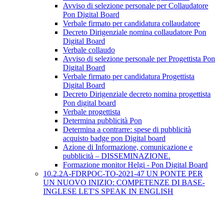
Avviso di selezione personale per Collaudatore
Pon Digital Board
Verbale firmato per candidatura collaudatore
Decreto Dirigenziale nomina collaudatore Pon
Digital Board
Verbale collaudo
Avviso di selezione personale per Progettista Pon
Digital Board
Verbale firmato per candidatura Progettista
Digital Board
Decreto Dirigenziale decreto nomina progettista
Pon digital board
Verbale progettista
Determina pubblicità Pon
Determina a contrarre: spese di pubblicità
acquisto badge pon Digital board
Azione di Informazione, comunicazione e
pubblicità – DISSEMINAZIONE.
Formazione monitor Helgi - Pon Digital Board
10.2.2A-FDRPOC-TO-2021-47 UN PONTE PER
UN NUOVO INIZIO: COMPETENZE DI BASE-
INGLESE LET'S SPEAK IN ENGLISH