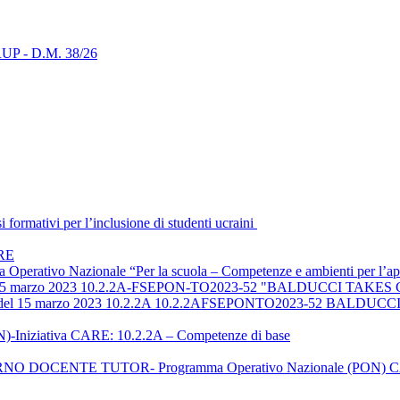
i RUP - D.M. 38/26
ormativi per l’inclusione di studenti ucraini
ARE
ma Operativo Nazionale “Per la scuola – Competenze e ambienti per 
el 15 marzo 2023 10.2.2A-FSEPON-TO2023-52 "BALDUCCI TA
723 del 15 marzo 2023 10.2.2A 10.2.2AFSEPONTO2023-52 BAL
-Iniziativa CARE: 10.2.2A – Competenze di base
 DOCENTE TUTOR- Programma Operativo Nazionale (PON) 