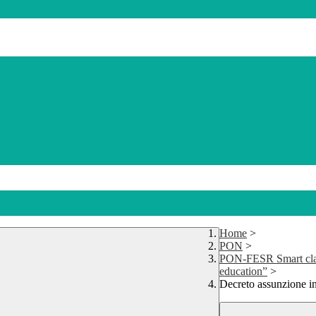
Home
>
PON
>
PON-FESR Smart class
education”
>
Decreto assunzione in