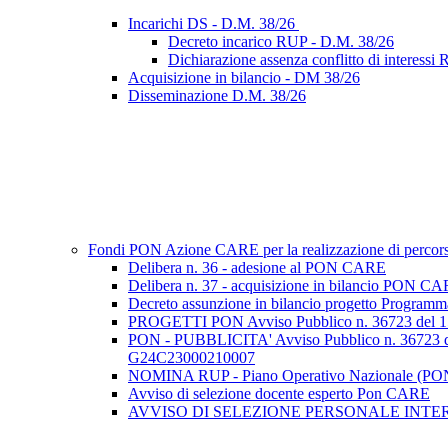
Incarichi DS - D.M. 38/26
Decreto incarico RUP - D.M. 38/26
Dichiarazione assenza conflitto di interess
Acquisizione in bilancio - DM 38/26
Disseminazione D.M. 38/26
Fondi PON Azione CARE per la realizzazione di percorsi f
Delibera n. 36 - adesione al PON CARE
Delibera n. 37 - acquisizione in bilancio PON C
Decreto assunzione in bilancio progetto Program
PROGETTI PON Avviso Pubblico n. 36723 d
PON - PUBBLICITA' Avviso Pubblico n. 36
G24C23000210007
NOMINA RUP - Piano Operativo Nazionale (PON)
Avviso di selezione docente esperto Pon CARE
AVVISO DI SELEZIONE PERSONALE INTERNO