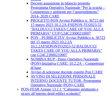
Decreto assunzione in bilancio progetto
Programma Operativo Nazionale “Per la scuola –
Competenze e ambienti per l’apprendimento”
2014- 2020 CARE
PROGETTI PON Avviso Pubblico n. 36723 del
15 marzo 2023 10.2.2A-FSEPON-TO2023-52
"BALDUCCI TAKES CARE OF YOU ALLA
PRIMARIA” CUP G24C23000210007
PON - PUBBLICITA' Avviso Pubblico n. 36723
del 15 marzo 2023 10.2.2A
10.2.2AFSEPONTO2023-52 BALDUCCI
TAKES CARE OF YOU ALLA PRIMARIA”
cup G24C23000210007
NOMINA RUP - Piano Operativo Nazionale
(PON)-Iniziativa CARE: 10.2.2A – Competenze
di base
Avviso di selezione docente esperto Pon CARE
AVVISO DI SELEZIONE PERSONALE
INTERNO DOCENTE TUTOR- Programma
Operativo Nazionale (PON) CARE
PON-FESR Azione 13.1.1 “Cablaggio strutturato e
sicuro all’interno degli edifici scolastici”