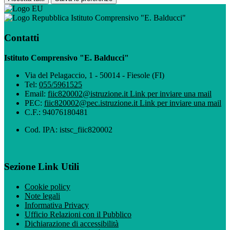
Istituto Comprensivo "E. Balducci"
Contatti
Istituto Comprensivo "E. Balducci"
Via del Pelagaccio, 1 - 50014 - Fiesole (FI)
Tel:
055/5961525
Email:
fiic820002@istruzione.it
Link per inviare una mail
PEC:
fiic820002@pec.istruzione.it
Link per inviare una mail
C.F.: 94076180481
Cod. IPA: istsc_fiic820002
Sezione Link Utili
Cookie policy
Note legali
Informativa Privacy
Ufficio Relazioni con il Pubblico
Dichiarazione di accessibilità