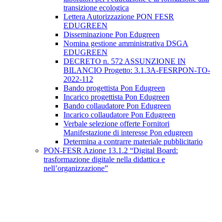
transizione ecologica
Lettera Autorizzazione PON FESR
EDUGREEN
Disseminazione Pon Edugreen
Nomina gestione amministrativa DSGA
EDUGREEN
DECRETO n. 572 ASSUNZIONE IN
BILANCIO Progetto: 3.1.3A-FESRPON-TO-
2022-112
Bando progettista Pon Edugreen
Incarico progettista Pon Edugreen
Bando collaudatore Pon Edugreen
Incarico collaudatore Pon Edugreen
Verbale selezione offerte Fornitori
Manifestazione di interesse Pon edugreen
Determina a contrarre materiale pubblicitario
PON-FESR Azione 13.1.2 “Digital Board:
trasformazione digitale nella didattica e
nell’organizzazione”