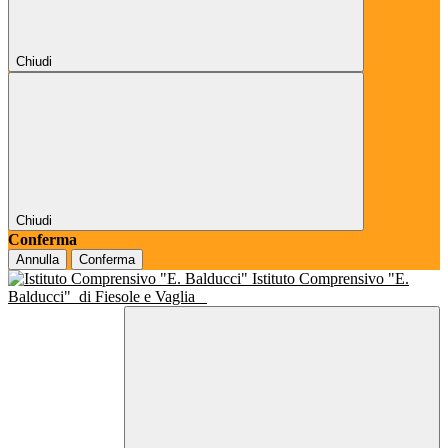
Chiudi
Chiudi
Conferma
Annulla
Conferma
Istituto Comprensivo "E.
Balducci"
di Fiesole e Vaglia