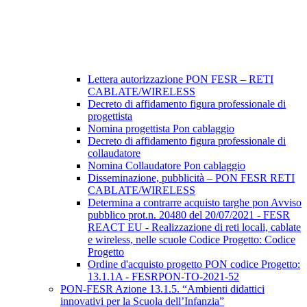
Lettera autorizzazione PON FESR – RETI
CABLATE/WIRELESS
Decreto di affidamento figura professionale di
progettista
Nomina progettista Pon cablaggio
Decreto di affidamento figura professionale di
collaudatore
Nomina Collaudatore Pon cablaggio
Disseminazione, pubblicità – PON FESR RETI
CABLATE/WIRELESS
Determina a contrarre acquisto targhe pon Avviso
pubblico prot.n. 20480 del 20/07/2021 - FESR
REACT EU - Realizzazione di reti locali, cablate
e wireless, nelle scuole Codice Progetto: Codice
Progetto
Ordine d'acquisto progetto PON codice Progetto:
13.1.1A - FESRPON-TO-2021-52
PON-FESR Azione 13.1.5. “Ambienti didattici
innovativi per la Scuola dell’Infanzia”