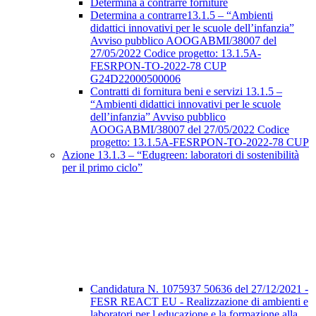
Determina a contrarre forniture
Determina a contrarre13.1.5 – “Ambienti
didattici innovativi per le scuole dell’infanzia”
Avviso pubblico AOOGABMI/38007 del
27/05/2022 Codice progetto: 13.1.5A-
FESRPON-TO-2022-78 CUP
G24D22000500006
Contratti di fornitura beni e servizi 13.1.5 –
“Ambienti didattici innovativi per le scuole
dell’infanzia” Avviso pubblico
AOOGABMI/38007 del 27/05/2022 Codice
progetto: 13.1.5A-FESRPON-TO-2022-78 CUP
Azione 13.1.3 – “Edugreen: laboratori di sostenibilità
per il primo ciclo”
Candidatura N. 1075937 50636 del 27/12/2021 -
FESR REACT EU - Realizzazione di ambienti e
laboratori per l educazione e la formazione alla