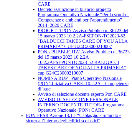
CARE
Decreto assunzione in bilancio progetto
Programma Operativo Nazionale “Per la scuola –
Competenze e ambienti per l’apprendimento”
2014- 2020 CARE
PROGETTI PON Avviso Pubblico n. 36723 del
15 marzo 2023 10.2.2A-FSEPON-TO2023-52
"BALDUCCI TAKES CARE OF YOU ALLA
PRIMARIA” CUP G24C23000210007
PON - PUBBLICITA' Avviso Pubblico n. 36723
del 15 marzo 2023 10.2.2A
10.2.2AFSEPONTO2023-52 BALDUCCI
TAKES CARE OF YOU ALLA PRIMARIA”
cup G24C23000210007
NOMINA RUP - Piano Operativo Nazionale
(PON)-Iniziativa CARE: 10.2.2A – Competenze
di base
Avviso di selezione docente esperto Pon CARE
AVVISO DI SELEZIONE PERSONALE
INTERNO DOCENTE TUTOR- Programma
Operativo Nazionale (PON) CARE
PON-FESR Azione 13.1.1 “Cablaggio strutturato e
sicuro all’interno degli edifici scolastici”