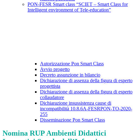
PON-FESR Smart class “SCIET – Smart Class for
Intelligent environment of Tele-education”
Autorizzazione Pon Smart Class
Avvio progetto
Decreto assunzione in bilancio
Dichiarazione di assenza della figura di esperto
progettista
Dichiarazione di assenza della figura di esperto
collaudatore
Dichiarazione insussistenza cause di
incompatibilità 10.8.6A-FESRPON-TO-2020-
255
Disseminazione Pon Smart Class
Nomina RUP Ambienti Didattici