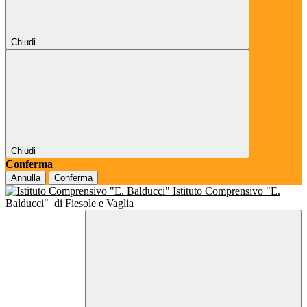
Chiudi
Chiudi
Conferma
Annulla
Conferma
Istituto Comprensivo "E.
Balducci"
di Fiesole e Vaglia