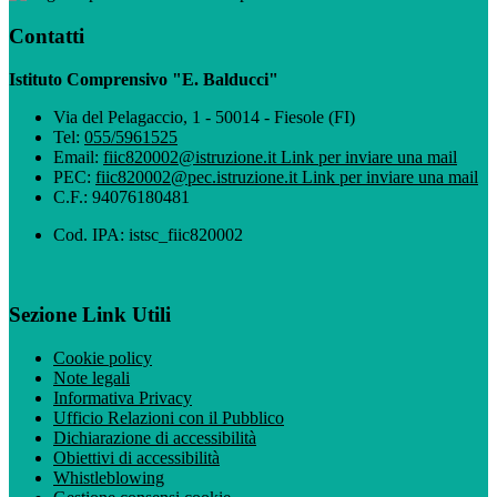
Contatti
Istituto Comprensivo "E. Balducci"
Via del Pelagaccio, 1 - 50014 - Fiesole (FI)
Tel:
055/5961525
Email:
fiic820002@istruzione.it
Link per inviare una mail
PEC:
fiic820002@pec.istruzione.it
Link per inviare una mail
C.F.: 94076180481
Cod. IPA: istsc_fiic820002
Sezione Link Utili
Cookie policy
Note legali
Informativa Privacy
Ufficio Relazioni con il Pubblico
Dichiarazione di accessibilità
Obiettivi di accessibilità
Whistleblowing