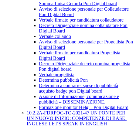
Somma Luisa Gerarda Pon Digital board
Avviso di selezione personale per Collaudatore
Pon Digital Board
Verbale firmato per candidatura collaudatore
Decreto Dirigenziale nomina collaudatore Pon
Digital Board
Verbale collaudo
Avviso di selezione personale per Progettista Pon
Digital Board
Verbale firmato per candidatura Progettista
Digital Board
Decreto Dirigenziale decreto nomina progettista
Pon digital board
Verbale progettista
Determina pubblicità Pon
Determina a contrarre: spese di pubblicità
acquisto badge pon Digital board
Azione di Informazione, comunicazione e
pubblicità – DISSEMINAZIONE.
Formazione monitor Helgi - Pon Digital Board
10.2.2A-FDRPOC-TO-2021-47 UN PONTE PER
UN NUOVO INIZIO: COMPETENZE DI BASE-
INGLESE LET'S SPEAK IN ENGLISH