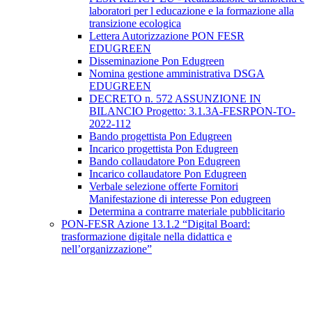
laboratori per l educazione e la formazione alla
transizione ecologica
Lettera Autorizzazione PON FESR
EDUGREEN
Disseminazione Pon Edugreen
Nomina gestione amministrativa DSGA
EDUGREEN
DECRETO n. 572 ASSUNZIONE IN
BILANCIO Progetto: 3.1.3A-FESRPON-TO-
2022-112
Bando progettista Pon Edugreen
Incarico progettista Pon Edugreen
Bando collaudatore Pon Edugreen
Incarico collaudatore Pon Edugreen
Verbale selezione offerte Fornitori
Manifestazione di interesse Pon edugreen
Determina a contrarre materiale pubblicitario
PON-FESR Azione 13.1.2 “Digital Board:
trasformazione digitale nella didattica e
nell’organizzazione”