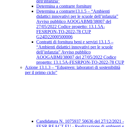
dell'infanzia"
Determina a contrarre forniture
Determina a contrarre13.1.5 – “Ambienti
didattici innovativi per le scuole dell’infanzia”
Avviso pubblico AOOGABMI/38007 del
27/05/2022 Codice progetto: 13.1.5A-
FESRPON-TO-2022-78 CUP
G24D22000500006
Contratti di fornitura beni e servizi 13.1.5 –
“Ambienti didattici innovativi per le scuole
dell’infanzia” Avviso pubblico
AOOGABMI/38007 del 27/05/2022 Codice
progetto: 13.1.5A-FESRPON-TO-2022-78 CUP
Azione 13.1.3 – “Edugreen: laboratori di sostenibilità
per il primo ciclo”
Candidatura N. 1075937 50636 del 27/12/2021 -
FESR REACT EU - Realizzazione di ambienti e