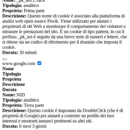
Nome:
_pk_ses.1.1ac4
Tipologia:
analitico
Proprieta:
Prima parte
Descrizione:
Questo nome di cookie è associato alla piattaforma di
analisi web open source Piwik. Viene utilizzato per aiutare i
proprietari di siti Web a monitorare il comportamento dei visitatori e
misurare le prestazioni del sito. È un cookie di tipo pattern, in cui il
prefisso _pk_ses è seguito da una breve serie di numeri e lettere, che
si ritiene sia un codice di riferimento per il dominio che imposta il
cookie.
Durata:
30 minuti
www.google.com
Nome
Tipologia
Proprieta
Descrizione
Durata
Nome:
NID
Tipologia:
analitico
Proprieta:
Terza parte
Descrizione:
Questo cookie è impostato da DoubleClick (che è di
proprietà di Google) per aiutarti a costruire un profilo dei tuoi
interessi e mostrarti annunci pertinenti su altri siti.
Durata:
6 mesi 3 giorni