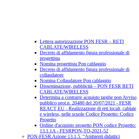
Lettera autorizzazione PON FESR – RETI
CABLATE/WIRELESS
Decreto di affidamento figura professionale di
progettista
Nomina progettista Pon cablaggio
Decreto di affidamento figura professionale di
collaudatore
Nomina Collaudatore Pon cablaggio
Disseminazione, pubblicità – PON FESR RETI
CABLATE/WIRELESS
Determina a contrarre acquisto targhe pon Avviso
pubblico prot.n. 20480 del 20/07/2021 - FESR
REACT EU - Realizzazione di reti locali, cablate
e wireless, nelle scuole Codice Progetto: Codice
Progetto
Ordine d'acquisto progetto PON codice Progetto:
13.1.1A - FESRPON-TO-2021-52
PON-FESR Azione 13.1.5. “Ambienti didattici