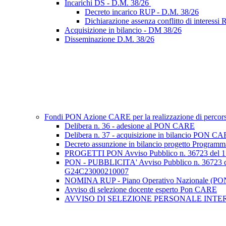
Incarichi DS - D.M. 38/26
Decreto incarico RUP - D.M. 38/26
Dichiarazione assenza conflitto di interess
Acquisizione in bilancio - DM 38/26
Disseminazione D.M. 38/26
Fondi PON Azione CARE per la realizzazione di percorsi f
Delibera n. 36 - adesione al PON CARE
Delibera n. 37 - acquisizione in bilancio PON C
Decreto assunzione in bilancio progetto Program
PROGETTI PON Avviso Pubblico n. 36723 d
PON - PUBBLICITA' Avviso Pubblico n. 36
G24C23000210007
NOMINA RUP - Piano Operativo Nazionale (PON)
Avviso di selezione docente esperto Pon CARE
AVVISO DI SELEZIONE PERSONALE INTERNO