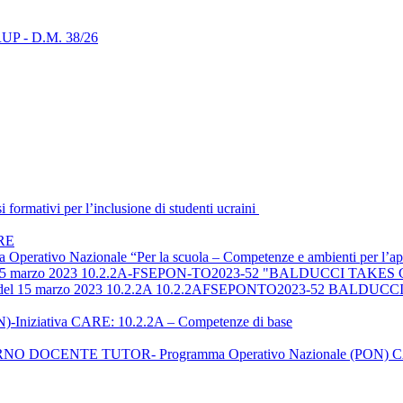
i RUP - D.M. 38/26
ormativi per l’inclusione di studenti ucraini
ARE
ma Operativo Nazionale “Per la scuola – Competenze e ambienti per 
el 15 marzo 2023 10.2.2A-FSEPON-TO2023-52 "BALDUCCI TA
723 del 15 marzo 2023 10.2.2A 10.2.2AFSEPONTO2023-52 BAL
-Iniziativa CARE: 10.2.2A – Competenze di base
 DOCENTE TUTOR- Programma Operativo Nazionale (PON) 