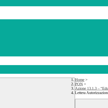
Home
>
PON
>
Azione 13.1.3 – “Edugr
Lettera Autorizza