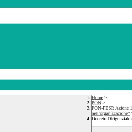
Home
>
PON
>
PON-FESR Azione 13.1.
nell’organizzazione”
Decreto Dirigenziale 