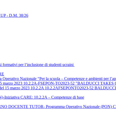
i RUP - D.M. 38/26
ormativi per l’inclusione di studenti ucraini
ARE
ma Operativo Nazionale “Per la scuola – Competenze e ambienti per 
el 15 marzo 2023 10.2.2A-FSEPON-TO2023-52 "BALDUCCI TA
723 del 15 marzo 2023 10.2.2A 10.2.2AFSEPONTO2023-52 BAL
-Iniziativa CARE: 10.2.2A – Competenze di base
 DOCENTE TUTOR- Programma Operativo Nazionale (PON) 