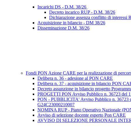
Incarichi DS - D.M. 38/26
Decreto incarico RUP - D.M. 38/26
Dichiarazione assenza conflitto di interess
Acquisizione in bilancio - DM 38/26
Disseminazione D.M. 38/26
Fondi PON Azione CARE per la realizzazione di percorsi f
Delibera n. 36 - adesione al PON CARE
Delibera n. 37 - acquisizione in bilancio PON C
Decreto assunzione in bilancio progetto Program
PROGETTI PON Avviso Pubblico n. 36723 d
PON - PUBBLICITA' Avviso Pubblico n. 36
G24C23000210007
NOMINA RUP - Piano Operativo Nazionale (PON)
Avviso di selezione docente esperto Pon CARE
AVVISO DI SELEZIONE PERSONALE INTERNO