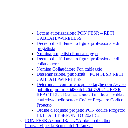
Lettera autorizzazione PON FESR – RETI
CABLATE/WIRELESS
Decreto di affidamento figura professionale di
progettista
Nomina progettista Pon cablaggio
Decreto di affidamento figura professionale di
collaudatore
Nomina Collaudatore Pon cablaggio
Disseminazione, pubblicità – PON FESR RETI
CABLATE/WIRELESS
Determina a contrarre acquisto targhe pon Avviso
pubblico prot.n. 20480 del 20/07/2021 - FESR
REACT EU - Realizzazione di reti locali, cablate
e wireless, nelle scuole Codice Progetto: Codice
Progetto
Ordine d'acquisto progetto PON codice Progetto:
13.1.1A - FESRPON-TO-2021-52
PON-FESR Azione 13.1.5. “Ambienti didattici
innovativi per la Scuola dell’Infanzia”