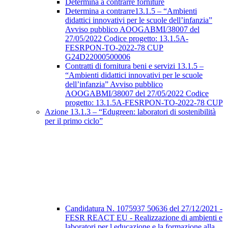
Determina a contrarre forniture
Determina a contrarre13.1.5 – “Ambienti
didattici innovativi per le scuole dell’infanzia”
Avviso pubblico AOOGABMI/38007 del
27/05/2022 Codice progetto: 13.1.5A-
FESRPON-TO-2022-78 CUP
G24D22000500006
Contratti di fornitura beni e servizi 13.1.5 –
“Ambienti didattici innovativi per le scuole
dell’infanzia” Avviso pubblico
AOOGABMI/38007 del 27/05/2022 Codice
progetto: 13.1.5A-FESRPON-TO-2022-78 CUP
Azione 13.1.3 – “Edugreen: laboratori di sostenibilità
per il primo ciclo”
Candidatura N. 1075937 50636 del 27/12/2021 -
FESR REACT EU - Realizzazione di ambienti e
laboratori per l educazione e la formazione alla