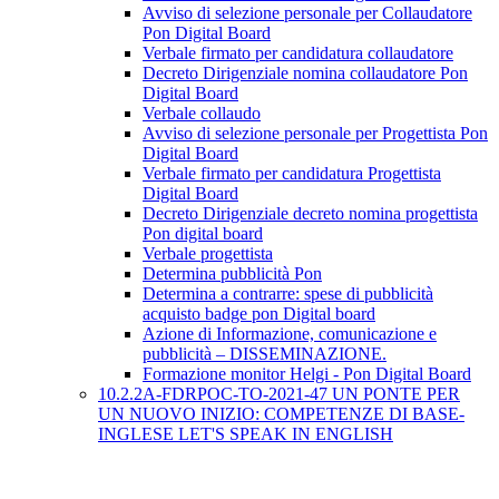
Avviso di selezione personale per Collaudatore
Pon Digital Board
Verbale firmato per candidatura collaudatore
Decreto Dirigenziale nomina collaudatore Pon
Digital Board
Verbale collaudo
Avviso di selezione personale per Progettista Pon
Digital Board
Verbale firmato per candidatura Progettista
Digital Board
Decreto Dirigenziale decreto nomina progettista
Pon digital board
Verbale progettista
Determina pubblicità Pon
Determina a contrarre: spese di pubblicità
acquisto badge pon Digital board
Azione di Informazione, comunicazione e
pubblicità – DISSEMINAZIONE.
Formazione monitor Helgi - Pon Digital Board
10.2.2A-FDRPOC-TO-2021-47 UN PONTE PER
UN NUOVO INIZIO: COMPETENZE DI BASE-
INGLESE LET'S SPEAK IN ENGLISH