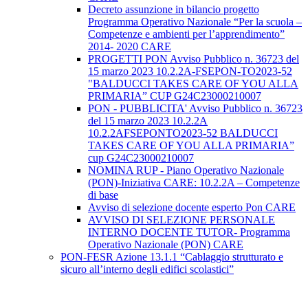
Decreto assunzione in bilancio progetto
Programma Operativo Nazionale “Per la scuola –
Competenze e ambienti per l’apprendimento”
2014- 2020 CARE
PROGETTI PON Avviso Pubblico n. 36723 del
15 marzo 2023 10.2.2A-FSEPON-TO2023-52
"BALDUCCI TAKES CARE OF YOU ALLA
PRIMARIA” CUP G24C23000210007
PON - PUBBLICITA' Avviso Pubblico n. 36723
del 15 marzo 2023 10.2.2A
10.2.2AFSEPONTO2023-52 BALDUCCI
TAKES CARE OF YOU ALLA PRIMARIA”
cup G24C23000210007
NOMINA RUP - Piano Operativo Nazionale
(PON)-Iniziativa CARE: 10.2.2A – Competenze
di base
Avviso di selezione docente esperto Pon CARE
AVVISO DI SELEZIONE PERSONALE
INTERNO DOCENTE TUTOR- Programma
Operativo Nazionale (PON) CARE
PON-FESR Azione 13.1.1 “Cablaggio strutturato e
sicuro all’interno degli edifici scolastici”