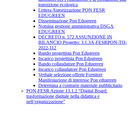
transizione ecologica
Lettera Autorizzazione PON FESR
EDUGREEN
Disseminazione Pon Edugreen
Nomina gestione amministrativa DSGA
EDUGREEN
DECRETO n. 572 ASSUNZIONE IN
BILANCIO Progetto: 3.1.3A-FESRPON-TO-
2022-112
Bando progettista Pon Edugreen
Incarico progettista Pon Edugreen
Bando collaudatore Pon Edugreen
Incarico collaudatore Pon Edugreen
Verbale selezione offerte Fornitori
Manifestazione di interesse Pon edugreen
Determina a contrarre materiale pubblicitario
PON-FESR Azione 13.1.2 “Digital Board:
trasformazione digitale nella didattica e
nell’organizzazione”