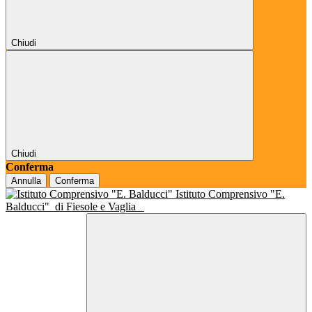
Chiudi
Chiudi
Conferma
Annulla
Conferma
Istituto Comprensivo "E.
Balducci"
di Fiesole e Vaglia