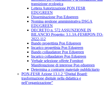
transizione ecologica
Lettera Autorizzazione PON FESR
EDUGREEN
Disseminazione Pon Edugreen
Nomina gestione amministrativa DSGA
EDUGREEN
DECRETO n. 572 ASSUNZIONE IN
BILANCIO Progetto: 3.1.3A-FESRPON-TO-
2022-112
Bando progettista Pon Edugreen
Incarico progettista Pon Edugreen
Bando collaudatore Pon Edugreen
Incarico collaudatore Pon Edugreen
Verbale selezione offerte Fornitori
Manifestazione di interesse Pon edugreen
Determina a contrarre materiale pubblicitario
PON-FESR Azione 13.1.2 “Digital Board:
trasformazione digitale nella didattica e
nell’organizzazione”