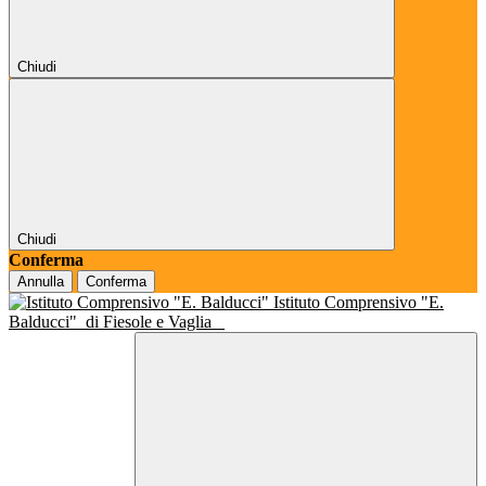
Chiudi
Chiudi
Conferma
Annulla
Conferma
Istituto Comprensivo "E.
Balducci"
di Fiesole e Vaglia