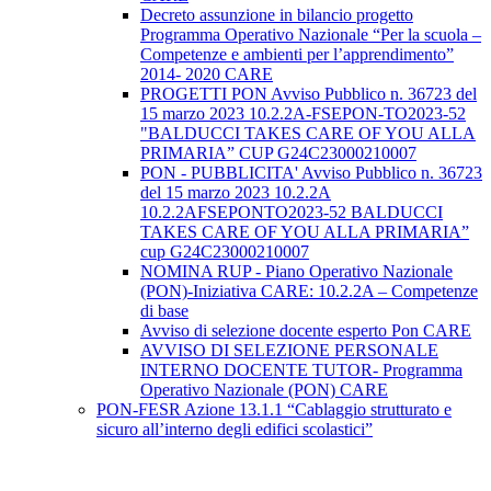
Decreto assunzione in bilancio progetto
Programma Operativo Nazionale “Per la scuola –
Competenze e ambienti per l’apprendimento”
2014- 2020 CARE
PROGETTI PON Avviso Pubblico n. 36723 del
15 marzo 2023 10.2.2A-FSEPON-TO2023-52
"BALDUCCI TAKES CARE OF YOU ALLA
PRIMARIA” CUP G24C23000210007
PON - PUBBLICITA' Avviso Pubblico n. 36723
del 15 marzo 2023 10.2.2A
10.2.2AFSEPONTO2023-52 BALDUCCI
TAKES CARE OF YOU ALLA PRIMARIA”
cup G24C23000210007
NOMINA RUP - Piano Operativo Nazionale
(PON)-Iniziativa CARE: 10.2.2A – Competenze
di base
Avviso di selezione docente esperto Pon CARE
AVVISO DI SELEZIONE PERSONALE
INTERNO DOCENTE TUTOR- Programma
Operativo Nazionale (PON) CARE
PON-FESR Azione 13.1.1 “Cablaggio strutturato e
sicuro all’interno degli edifici scolastici”