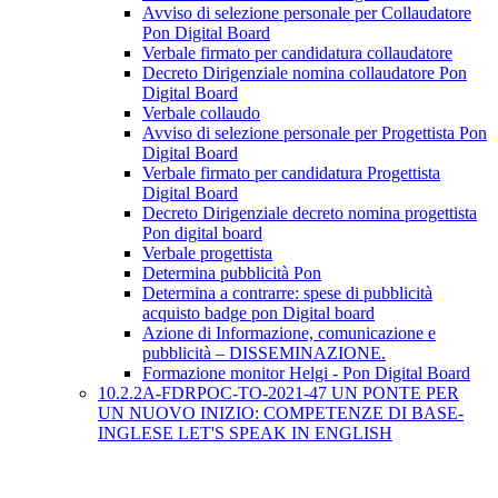
Avviso di selezione personale per Collaudatore
Pon Digital Board
Verbale firmato per candidatura collaudatore
Decreto Dirigenziale nomina collaudatore Pon
Digital Board
Verbale collaudo
Avviso di selezione personale per Progettista Pon
Digital Board
Verbale firmato per candidatura Progettista
Digital Board
Decreto Dirigenziale decreto nomina progettista
Pon digital board
Verbale progettista
Determina pubblicità Pon
Determina a contrarre: spese di pubblicità
acquisto badge pon Digital board
Azione di Informazione, comunicazione e
pubblicità – DISSEMINAZIONE.
Formazione monitor Helgi - Pon Digital Board
10.2.2A-FDRPOC-TO-2021-47 UN PONTE PER
UN NUOVO INIZIO: COMPETENZE DI BASE-
INGLESE LET'S SPEAK IN ENGLISH