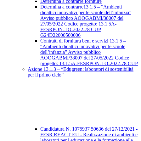
Determina a contrarre forniture
Determina a contrarre13.1.5 – “Ambienti
didattici innovativi per le scuole dell’infanzia”
Avviso pubblico AOOGABMI/38007 del
27/05/2022 Codice progetto: 13.1.5A-
FESRPON-TO-2022-78 CUP
G24D22000500006
Contratti di fornitura beni e servizi 13.1.5 –
“Ambienti didattici innovativi per le scuole
dell’infanzia” Avviso pubblico
AOOGABMI/38007 del 27/05/2022 Codice
progetto: 13.1.5A-FESRPON-TO-2022-78 CUP
Azione 13.1.3 – “Edugreen: laboratori di sostenibilità
per il primo ciclo”
Candidatura N. 1075937 50636 del 27/12/2021 -
FESR REACT EU - Realizzazione di ambienti e
laboratori per l educazione e la formazione alla