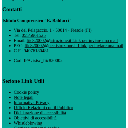
Contatti
Istituto Comprensivo "E. Balducci"
Via del Pelagaccio, 1 - 50014 - Fiesole (FI)
Tel:
055/5961525
Email:
fiic820002@istruzione.it
Link per inviare una mail
PEC:
fiic820002@pec.istruzione.it
Link per inviare una mail
C.F.: 94076180481
Cod. IPA: istsc_fiic820002
Sezione Link Utili
Cookie policy
Note legali
Informativa Privacy
Ufficio Relazioni con il Pubblico
Dichiarazione di accessibilità
Obiettivi di accessibilità
Whistleblowing