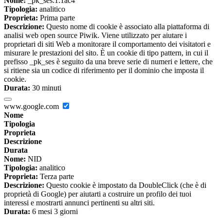
Nome:
_pk_ses.1.1ac4
Tipologia:
analitico
Proprieta:
Prima parte
Descrizione:
Questo nome di cookie è associato alla piattaforma di
analisi web open source Piwik. Viene utilizzato per aiutare i
proprietari di siti Web a monitorare il comportamento dei visitatori e
misurare le prestazioni del sito. È un cookie di tipo pattern, in cui il
prefisso _pk_ses è seguito da una breve serie di numeri e lettere, che
si ritiene sia un codice di riferimento per il dominio che imposta il
cookie.
Durata:
30 minuti
www.google.com
Nome
Tipologia
Proprieta
Descrizione
Durata
Nome:
NID
Tipologia:
analitico
Proprieta:
Terza parte
Descrizione:
Questo cookie è impostato da DoubleClick (che è di
proprietà di Google) per aiutarti a costruire un profilo dei tuoi
interessi e mostrarti annunci pertinenti su altri siti.
Durata:
6 mesi 3 giorni