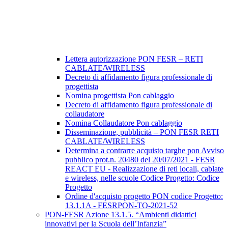
Lettera autorizzazione PON FESR – RETI
CABLATE/WIRELESS
Decreto di affidamento figura professionale di
progettista
Nomina progettista Pon cablaggio
Decreto di affidamento figura professionale di
collaudatore
Nomina Collaudatore Pon cablaggio
Disseminazione, pubblicità – PON FESR RETI
CABLATE/WIRELESS
Determina a contrarre acquisto targhe pon Avviso
pubblico prot.n. 20480 del 20/07/2021 - FESR
REACT EU - Realizzazione di reti locali, cablate
e wireless, nelle scuole Codice Progetto: Codice
Progetto
Ordine d'acquisto progetto PON codice Progetto:
13.1.1A - FESRPON-TO-2021-52
PON-FESR Azione 13.1.5. “Ambienti didattici
innovativi per la Scuola dell’Infanzia”