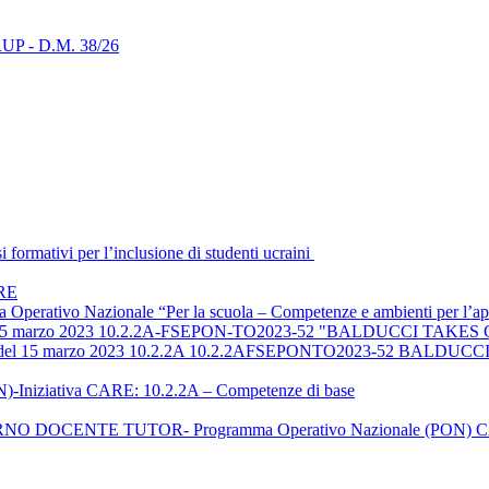
i RUP - D.M. 38/26
ormativi per l’inclusione di studenti ucraini
ARE
ma Operativo Nazionale “Per la scuola – Competenze e ambienti per 
el 15 marzo 2023 10.2.2A-FSEPON-TO2023-52 "BALDUCCI TA
723 del 15 marzo 2023 10.2.2A 10.2.2AFSEPONTO2023-52 BAL
-Iniziativa CARE: 10.2.2A – Competenze di base
 DOCENTE TUTOR- Programma Operativo Nazionale (PON) 