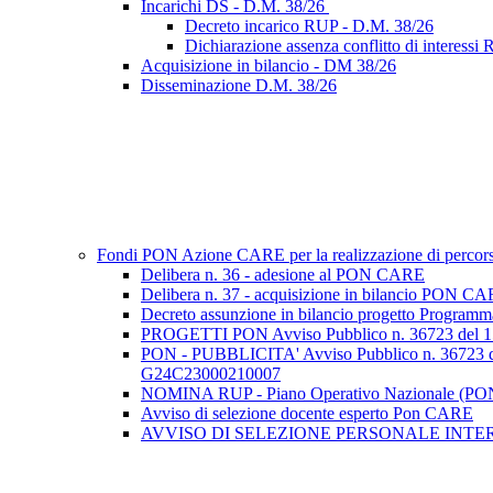
Incarichi DS - D.M. 38/26
Decreto incarico RUP - D.M. 38/26
Dichiarazione assenza conflitto di interess
Acquisizione in bilancio - DM 38/26
Disseminazione D.M. 38/26
Fondi PON Azione CARE per la realizzazione di percorsi f
Delibera n. 36 - adesione al PON CARE
Delibera n. 37 - acquisizione in bilancio PON C
Decreto assunzione in bilancio progetto Program
PROGETTI PON Avviso Pubblico n. 36723 d
PON - PUBBLICITA' Avviso Pubblico n. 36
G24C23000210007
NOMINA RUP - Piano Operativo Nazionale (PON)
Avviso di selezione docente esperto Pon CARE
AVVISO DI SELEZIONE PERSONALE INTERNO