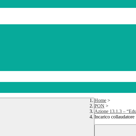
Home
>
PON
>
Azione 13.1.3 – “Edugr
Incarico collaudator