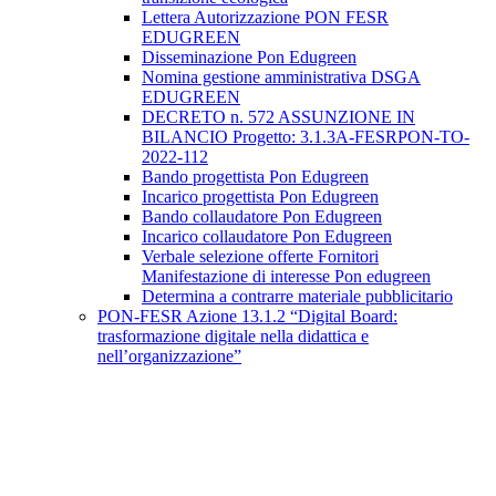
Lettera Autorizzazione PON FESR
EDUGREEN
Disseminazione Pon Edugreen
Nomina gestione amministrativa DSGA
EDUGREEN
DECRETO n. 572 ASSUNZIONE IN
BILANCIO Progetto: 3.1.3A-FESRPON-TO-
2022-112
Bando progettista Pon Edugreen
Incarico progettista Pon Edugreen
Bando collaudatore Pon Edugreen
Incarico collaudatore Pon Edugreen
Verbale selezione offerte Fornitori
Manifestazione di interesse Pon edugreen
Determina a contrarre materiale pubblicitario
PON-FESR Azione 13.1.2 “Digital Board:
trasformazione digitale nella didattica e
nell’organizzazione”