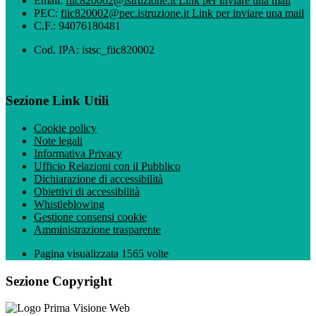
Email:
fiic820002@istruzione.it
Link per inviare una mail
PEC:
fiic820002@pec.istruzione.it
Link per inviare una mail
C.F.: 94076180481
Cod. IPA: istsc_fiic820002
Sezione Link Utili
Cookie policy
Note legali
Informativa Privacy
Ufficio Relazioni con il Pubblico
Dichiarazione di accessibilità
Obiettivi di accessibilità
Whistleblowing
Gestione consensi cookie
Amministrazione trasparente
Pagina visualizzata
1565
volte
Sezione Copyright