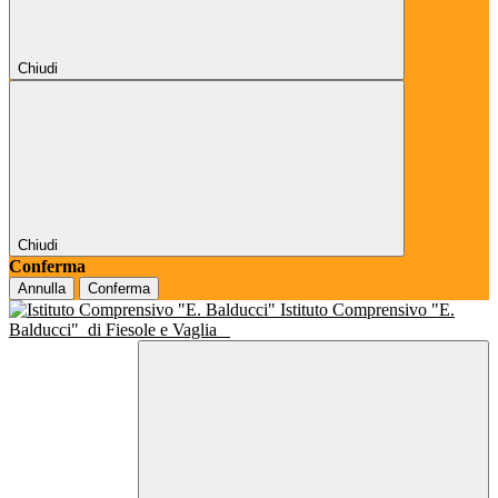
Chiudi
Chiudi
Conferma
Annulla
Conferma
Istituto Comprensivo "E.
Balducci"
di Fiesole e Vaglia