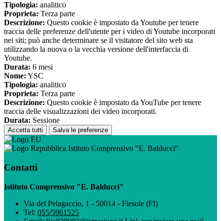
Tipologia:
analitico
Proprieta:
Terza parte
Descrizione:
Questo cookie è impostato da Youtube per tenere
traccia delle preferenze dell'utente per i video di Youtube incorporati
nei siti; può anche determinare se il visitatore del sito web sta
utilizzando la nuova o la vecchia versione dell'interfaccia di
Youtube.
Durata:
6 mesi
Nome:
YSC
Tipologia:
analitico
Proprieta:
Terza parte
Descrizione:
Questo cookie è impostato da YouTube per tenere
traccia delle visualizzazioni dei video incorporati.
Durata:
Sessione
Accetta tutti
Salva le preferenze
Istituto Comprensivo "E. Balducci"
Contatti
Istituto Comprensivo "E. Balducci"
Via del Pelagaccio, 1 - 50014 - Fiesole (FI)
Tel:
055/5961525