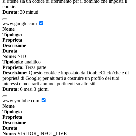
si ritiene sia un codice di riferimento per il dominio che imposta il
cookie.
Durata:
30 minuti
www.google.com
Nome
Tipologia
Proprieta
Descrizione
Durata
Nome:
NID
Tipologia:
analitico
Proprieta:
Terza parte
Descrizione:
Questo cookie è impostato da DoubleClick (che è di
proprietà di Google) per aiutarti a costruire un profilo dei tuoi
interessi e mostrarti annunci pertinenti su altri siti.
Durata:
6 mesi 3 giorni
www.youtube.com
Nome
Tipologia
Proprieta
Descrizione
Durata
Nome:
VISITOR_INFO1_LIVE