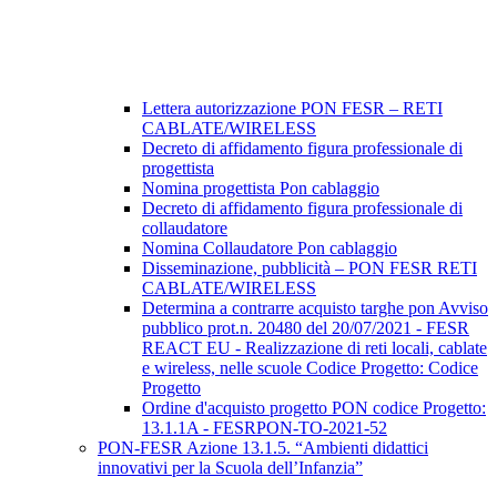
Lettera autorizzazione PON FESR – RETI
CABLATE/WIRELESS
Decreto di affidamento figura professionale di
progettista
Nomina progettista Pon cablaggio
Decreto di affidamento figura professionale di
collaudatore
Nomina Collaudatore Pon cablaggio
Disseminazione, pubblicità – PON FESR RETI
CABLATE/WIRELESS
Determina a contrarre acquisto targhe pon Avviso
pubblico prot.n. 20480 del 20/07/2021 - FESR
REACT EU - Realizzazione di reti locali, cablate
e wireless, nelle scuole Codice Progetto: Codice
Progetto
Ordine d'acquisto progetto PON codice Progetto:
13.1.1A - FESRPON-TO-2021-52
PON-FESR Azione 13.1.5. “Ambienti didattici
innovativi per la Scuola dell’Infanzia”