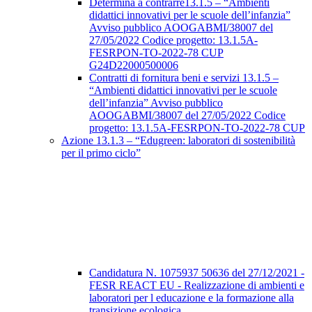
Determina a contrarre13.1.5 – “Ambienti
didattici innovativi per le scuole dell’infanzia”
Avviso pubblico AOOGABMI/38007 del
27/05/2022 Codice progetto: 13.1.5A-
FESRPON-TO-2022-78 CUP
G24D22000500006
Contratti di fornitura beni e servizi 13.1.5 –
“Ambienti didattici innovativi per le scuole
dell’infanzia” Avviso pubblico
AOOGABMI/38007 del 27/05/2022 Codice
progetto: 13.1.5A-FESRPON-TO-2022-78 CUP
Azione 13.1.3 – “Edugreen: laboratori di sostenibilità
per il primo ciclo”
Candidatura N. 1075937 50636 del 27/12/2021 -
FESR REACT EU - Realizzazione di ambienti e
laboratori per l educazione e la formazione alla
transizione ecologica