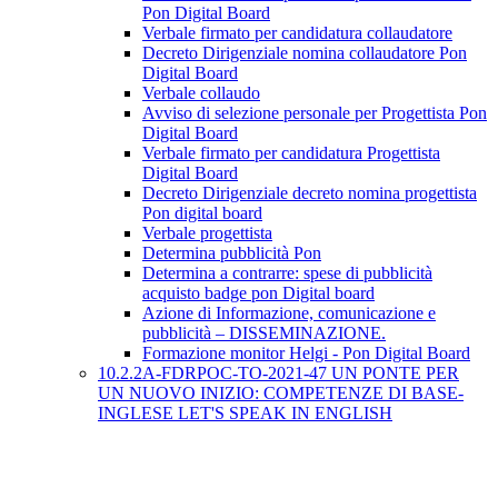
Pon Digital Board
Verbale firmato per candidatura collaudatore
Decreto Dirigenziale nomina collaudatore Pon
Digital Board
Verbale collaudo
Avviso di selezione personale per Progettista Pon
Digital Board
Verbale firmato per candidatura Progettista
Digital Board
Decreto Dirigenziale decreto nomina progettista
Pon digital board
Verbale progettista
Determina pubblicità Pon
Determina a contrarre: spese di pubblicità
acquisto badge pon Digital board
Azione di Informazione, comunicazione e
pubblicità – DISSEMINAZIONE.
Formazione monitor Helgi - Pon Digital Board
10.2.2A-FDRPOC-TO-2021-47 UN PONTE PER
UN NUOVO INIZIO: COMPETENZE DI BASE-
INGLESE LET'S SPEAK IN ENGLISH