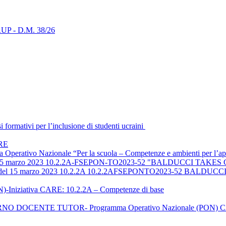
i RUP - D.M. 38/26
ormativi per l’inclusione di studenti ucraini
ARE
ma Operativo Nazionale “Per la scuola – Competenze e ambienti per 
el 15 marzo 2023 10.2.2A-FSEPON-TO2023-52 "BALDUCCI TA
723 del 15 marzo 2023 10.2.2A 10.2.2AFSEPONTO2023-52 BAL
-Iniziativa CARE: 10.2.2A – Competenze di base
 DOCENTE TUTOR- Programma Operativo Nazionale (PON) 