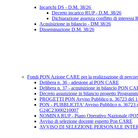
Incarichi DS - D.M. 38/26
Decreto incarico RUP - D.M. 38/26
Dichiarazione assenza conflitto di interess
Acquisizione in bilancio - DM 38/26
Disseminazione D.M. 38/26
Fondi PON Azione CARE per la realizzazione di percorsi f
Delibera n. 36 - adesione al PON CARE
Delibera n. 37 - acquisizione in bilancio PON C
Decreto assunzione in bilancio progetto Program
PROGETTI PON Avviso Pubblico n. 36723 d
PON - PUBBLICITA' Avviso Pubblico n. 36
G24C23000210007
NOMINA RUP - Piano Operativo Nazionale (PON)
Avviso di selezione docente esperto Pon CARE
AVVISO DI SELEZIONE PERSONALE INTERNO