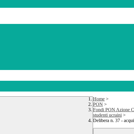
Home
>
PON
>
Fondi PON Azione CARE
studenti ucraini
>
Delibera n. 37 - acq