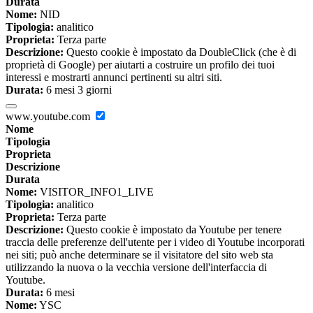
Durata
Nome:
NID
Tipologia:
analitico
Proprieta:
Terza parte
Descrizione:
Questo cookie è impostato da DoubleClick (che è di
proprietà di Google) per aiutarti a costruire un profilo dei tuoi
interessi e mostrarti annunci pertinenti su altri siti.
Durata:
6 mesi 3 giorni
www.youtube.com
Nome
Tipologia
Proprieta
Descrizione
Durata
Nome:
VISITOR_INFO1_LIVE
Tipologia:
analitico
Proprieta:
Terza parte
Descrizione:
Questo cookie è impostato da Youtube per tenere
traccia delle preferenze dell'utente per i video di Youtube incorporati
nei siti; può anche determinare se il visitatore del sito web sta
utilizzando la nuova o la vecchia versione dell'interfaccia di
Youtube.
Durata:
6 mesi
Nome:
YSC