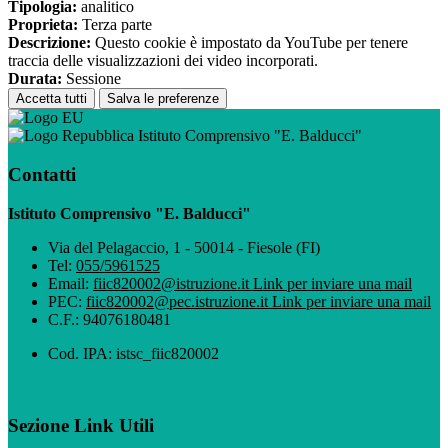
Tipologia:
analitico
Proprieta:
Terza parte
Descrizione:
Questo cookie è impostato da YouTube per tenere
traccia delle visualizzazioni dei video incorporati.
Durata:
Sessione
Accetta tutti
Salva le preferenze
Istituto Comprensivo "E. Balducci"
Contatti
Istituto Comprensivo "E. Balducci"
Via del Pelagaccio, 1 - 50014 - Fiesole (FI)
Tel:
055/5961525
Email:
fiic820002@istruzione.it
Link per inviare una mail
PEC:
fiic820002@pec.istruzione.it
Link per inviare una mail
C.F.: 94076180481
Cod. IPA: istsc_fiic820002
Sezione Link Utili