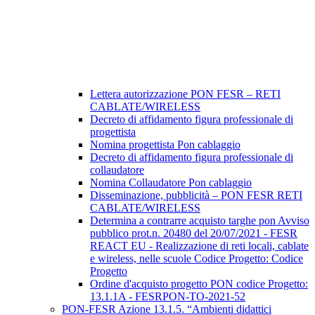
Lettera autorizzazione PON FESR – RETI
CABLATE/WIRELESS
Decreto di affidamento figura professionale di
progettista
Nomina progettista Pon cablaggio
Decreto di affidamento figura professionale di
collaudatore
Nomina Collaudatore Pon cablaggio
Disseminazione, pubblicità – PON FESR RETI
CABLATE/WIRELESS
Determina a contrarre acquisto targhe pon Avviso
pubblico prot.n. 20480 del 20/07/2021 - FESR
REACT EU - Realizzazione di reti locali, cablate
e wireless, nelle scuole Codice Progetto: Codice
Progetto
Ordine d'acquisto progetto PON codice Progetto:
13.1.1A - FESRPON-TO-2021-52
PON-FESR Azione 13.1.5. “Ambienti didattici