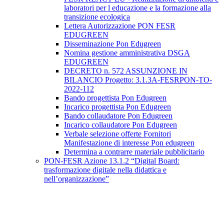
laboratori per l educazione e la formazione alla
transizione ecologica
Lettera Autorizzazione PON FESR
EDUGREEN
Disseminazione Pon Edugreen
Nomina gestione amministrativa DSGA
EDUGREEN
DECRETO n. 572 ASSUNZIONE IN
BILANCIO Progetto: 3.1.3A-FESRPON-TO-
2022-112
Bando progettista Pon Edugreen
Incarico progettista Pon Edugreen
Bando collaudatore Pon Edugreen
Incarico collaudatore Pon Edugreen
Verbale selezione offerte Fornitori
Manifestazione di interesse Pon edugreen
Determina a contrarre materiale pubblicitario
PON-FESR Azione 13.1.2 “Digital Board:
trasformazione digitale nella didattica e
nell’organizzazione”