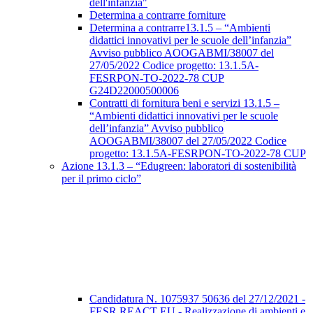
dell'infanzia"
Determina a contrarre forniture
Determina a contrarre13.1.5 – “Ambienti
didattici innovativi per le scuole dell’infanzia”
Avviso pubblico AOOGABMI/38007 del
27/05/2022 Codice progetto: 13.1.5A-
FESRPON-TO-2022-78 CUP
G24D22000500006
Contratti di fornitura beni e servizi 13.1.5 –
“Ambienti didattici innovativi per le scuole
dell’infanzia” Avviso pubblico
AOOGABMI/38007 del 27/05/2022 Codice
progetto: 13.1.5A-FESRPON-TO-2022-78 CUP
Azione 13.1.3 – “Edugreen: laboratori di sostenibilità
per il primo ciclo”
Candidatura N. 1075937 50636 del 27/12/2021 -
FESR REACT EU - Realizzazione di ambienti e