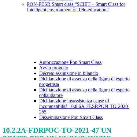
PON-FESR Smart class “SCIET – Smart Class for
Intelligent environment of Tele-education”
Autorizzazione Pon Smart Class
Avvio progetto
Decreto assunzione in bilancio
Dichiarazione di assenza della figura di esperto
progettista
Dichiarazione di assenza della figura di esperto
collaudatore
Dichiarazione insussistenza cause di
incompatibilità 10.8.6A-FESRPON-TO-2020-
255
Disseminazione Pon Smart Class
10.2.2A-FDRPOC-TO-2021-47 UN