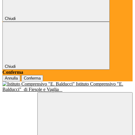
Chiudi
Chiudi
Conferma
Annulla
Conferma
Istituto Comprensivo "E.
Balducci"
di Fiesole e Vaglia