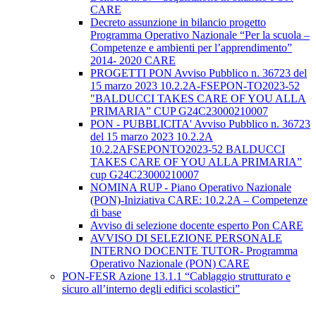
CARE
Decreto assunzione in bilancio progetto
Programma Operativo Nazionale “Per la scuola –
Competenze e ambienti per l’apprendimento”
2014- 2020 CARE
PROGETTI PON Avviso Pubblico n. 36723 del
15 marzo 2023 10.2.2A-FSEPON-TO2023-52
"BALDUCCI TAKES CARE OF YOU ALLA
PRIMARIA” CUP G24C23000210007
PON - PUBBLICITA' Avviso Pubblico n. 36723
del 15 marzo 2023 10.2.2A
10.2.2AFSEPONTO2023-52 BALDUCCI
TAKES CARE OF YOU ALLA PRIMARIA”
cup G24C23000210007
NOMINA RUP - Piano Operativo Nazionale
(PON)-Iniziativa CARE: 10.2.2A – Competenze
di base
Avviso di selezione docente esperto Pon CARE
AVVISO DI SELEZIONE PERSONALE
INTERNO DOCENTE TUTOR- Programma
Operativo Nazionale (PON) CARE
PON-FESR Azione 13.1.1 “Cablaggio strutturato e
sicuro all’interno degli edifici scolastici”