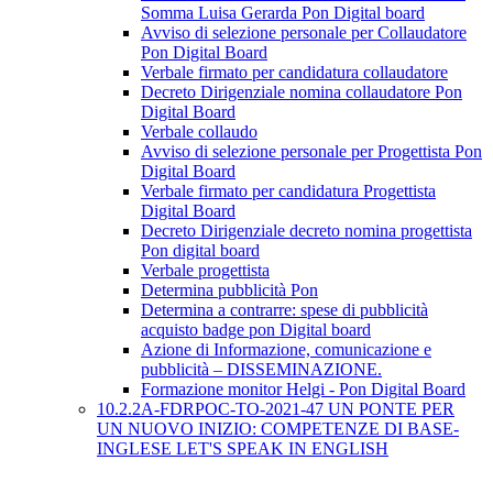
Somma Luisa Gerarda Pon Digital board
Avviso di selezione personale per Collaudatore
Pon Digital Board
Verbale firmato per candidatura collaudatore
Decreto Dirigenziale nomina collaudatore Pon
Digital Board
Verbale collaudo
Avviso di selezione personale per Progettista Pon
Digital Board
Verbale firmato per candidatura Progettista
Digital Board
Decreto Dirigenziale decreto nomina progettista
Pon digital board
Verbale progettista
Determina pubblicità Pon
Determina a contrarre: spese di pubblicità
acquisto badge pon Digital board
Azione di Informazione, comunicazione e
pubblicità – DISSEMINAZIONE.
Formazione monitor Helgi - Pon Digital Board
10.2.2A-FDRPOC-TO-2021-47 UN PONTE PER
UN NUOVO INIZIO: COMPETENZE DI BASE-
INGLESE LET'S SPEAK IN ENGLISH