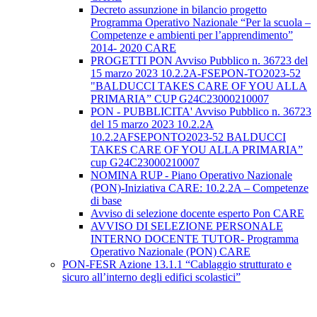
Decreto assunzione in bilancio progetto
Programma Operativo Nazionale “Per la scuola –
Competenze e ambienti per l’apprendimento”
2014- 2020 CARE
PROGETTI PON Avviso Pubblico n. 36723 del
15 marzo 2023 10.2.2A-FSEPON-TO2023-52
"BALDUCCI TAKES CARE OF YOU ALLA
PRIMARIA” CUP G24C23000210007
PON - PUBBLICITA' Avviso Pubblico n. 36723
del 15 marzo 2023 10.2.2A
10.2.2AFSEPONTO2023-52 BALDUCCI
TAKES CARE OF YOU ALLA PRIMARIA”
cup G24C23000210007
NOMINA RUP - Piano Operativo Nazionale
(PON)-Iniziativa CARE: 10.2.2A – Competenze
di base
Avviso di selezione docente esperto Pon CARE
AVVISO DI SELEZIONE PERSONALE
INTERNO DOCENTE TUTOR- Programma
Operativo Nazionale (PON) CARE
PON-FESR Azione 13.1.1 “Cablaggio strutturato e
sicuro all’interno degli edifici scolastici”