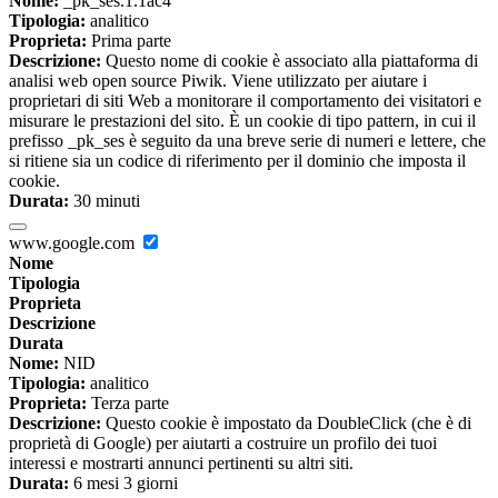
Nome:
_pk_ses.1.1ac4
Tipologia:
analitico
Proprieta:
Prima parte
Descrizione:
Questo nome di cookie è associato alla piattaforma di
analisi web open source Piwik. Viene utilizzato per aiutare i
proprietari di siti Web a monitorare il comportamento dei visitatori e
misurare le prestazioni del sito. È un cookie di tipo pattern, in cui il
prefisso _pk_ses è seguito da una breve serie di numeri e lettere, che
si ritiene sia un codice di riferimento per il dominio che imposta il
cookie.
Durata:
30 minuti
www.google.com
Nome
Tipologia
Proprieta
Descrizione
Durata
Nome:
NID
Tipologia:
analitico
Proprieta:
Terza parte
Descrizione:
Questo cookie è impostato da DoubleClick (che è di
proprietà di Google) per aiutarti a costruire un profilo dei tuoi
interessi e mostrarti annunci pertinenti su altri siti.
Durata:
6 mesi 3 giorni