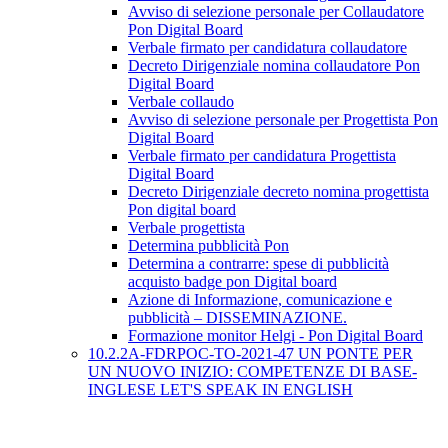
Avviso di selezione personale per Collaudatore
Pon Digital Board
Verbale firmato per candidatura collaudatore
Decreto Dirigenziale nomina collaudatore Pon
Digital Board
Verbale collaudo
Avviso di selezione personale per Progettista Pon
Digital Board
Verbale firmato per candidatura Progettista
Digital Board
Decreto Dirigenziale decreto nomina progettista
Pon digital board
Verbale progettista
Determina pubblicità Pon
Determina a contrarre: spese di pubblicità
acquisto badge pon Digital board
Azione di Informazione, comunicazione e
pubblicità – DISSEMINAZIONE.
Formazione monitor Helgi - Pon Digital Board
10.2.2A-FDRPOC-TO-2021-47 UN PONTE PER
UN NUOVO INIZIO: COMPETENZE DI BASE-
INGLESE LET'S SPEAK IN ENGLISH