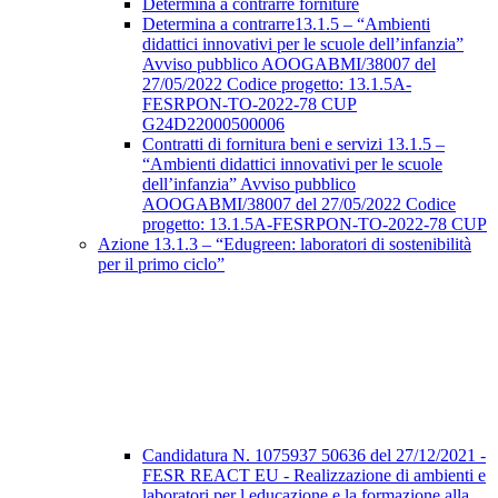
Determina a contrarre forniture
Determina a contrarre13.1.5 – “Ambienti
didattici innovativi per le scuole dell’infanzia”
Avviso pubblico AOOGABMI/38007 del
27/05/2022 Codice progetto: 13.1.5A-
FESRPON-TO-2022-78 CUP
G24D22000500006
Contratti di fornitura beni e servizi 13.1.5 –
“Ambienti didattici innovativi per le scuole
dell’infanzia” Avviso pubblico
AOOGABMI/38007 del 27/05/2022 Codice
progetto: 13.1.5A-FESRPON-TO-2022-78 CUP
Azione 13.1.3 – “Edugreen: laboratori di sostenibilità
per il primo ciclo”
Candidatura N. 1075937 50636 del 27/12/2021 -
FESR REACT EU - Realizzazione di ambienti e
laboratori per l educazione e la formazione alla