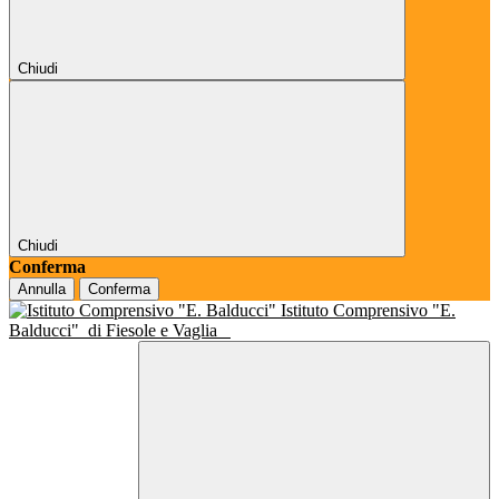
Chiudi
Chiudi
Conferma
Annulla
Conferma
Istituto Comprensivo "E.
Balducci"
di Fiesole e Vaglia