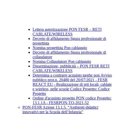
Lettera autorizzazione PON FESR – RETI
CABLATE/WIRELESS
Decreto di affidamento figura professionale di
progettista
Nomina progettista Pon cablaggio
Decreto di affidamento figura professionale di
collaudatore
Nomina Collaudatore Pon cablaggio
Disseminazione, pubblicità – PON FESR RETI
CABLATE/WIRELESS
Determina a contrarre acquisto targhe pon Avviso
pubblico prot.n. 20480 del 20/07/2021 - FESR
REACT EU - Realizzazione di reti locali, cablate
e wireless, nelle scuole Codice Progetto: Codice
Progetto
Ordine d'acquisto progetto PON codice Progetto:
13.1.1A - FESRPON-TO-2021-52
PON-FESR Azione 13.1.5. “Ambienti didattici
innovativi per la Scuola dell’Infanzia”