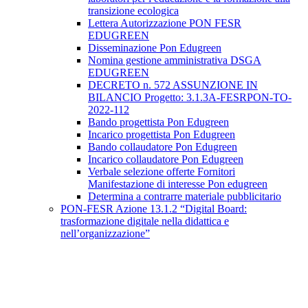
transizione ecologica
Lettera Autorizzazione PON FESR
EDUGREEN
Disseminazione Pon Edugreen
Nomina gestione amministrativa DSGA
EDUGREEN
DECRETO n. 572 ASSUNZIONE IN
BILANCIO Progetto: 3.1.3A-FESRPON-TO-
2022-112
Bando progettista Pon Edugreen
Incarico progettista Pon Edugreen
Bando collaudatore Pon Edugreen
Incarico collaudatore Pon Edugreen
Verbale selezione offerte Fornitori
Manifestazione di interesse Pon edugreen
Determina a contrarre materiale pubblicitario
PON-FESR Azione 13.1.2 “Digital Board:
trasformazione digitale nella didattica e
nell’organizzazione”