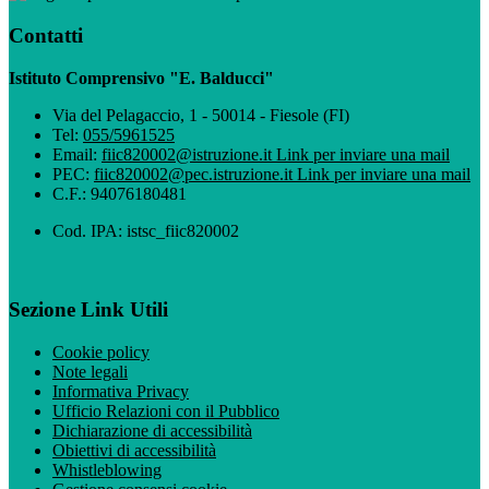
Contatti
Istituto Comprensivo "E. Balducci"
Via del Pelagaccio, 1 - 50014 - Fiesole (FI)
Tel:
055/5961525
Email:
fiic820002@istruzione.it
Link per inviare una mail
PEC:
fiic820002@pec.istruzione.it
Link per inviare una mail
C.F.: 94076180481
Cod. IPA: istsc_fiic820002
Sezione Link Utili
Cookie policy
Note legali
Informativa Privacy
Ufficio Relazioni con il Pubblico
Dichiarazione di accessibilità
Obiettivi di accessibilità
Whistleblowing