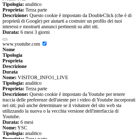
Tipologia:
analitico
Proprieta:
Terza parte
Descrizione:
Questo cookie è impostato da DoubleClick (che è di
proprietà di Google) per aiutarti a costruire un profilo dei tuoi
interessi e mostrarti annunci pertinenti su altri siti.
Durata:
6 mesi 3 giorni
www.youtube.com
Nome
Tipologia
Proprieta
Descrizione
Durata
Nome:
VISITOR_INFO1_LIVE
Tipologia:
analitico
Proprieta:
Terza parte
Descrizione:
Questo cookie è impostato da Youtube per tenere
traccia delle preferenze dell'utente per i video di Youtube incorporati
nei siti; può anche determinare se il visitatore del sito web sta
utilizzando la nuova o la vecchia versione dell'interfaccia di
Youtube.
Durata:
6 mesi
Nome:
YSC
Tipologia:
analitico
Proprieta:
Terza parte