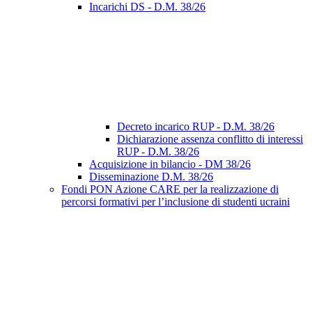
Incarichi DS - D.M. 38/26
Decreto incarico RUP - D.M. 38/26
Dichiarazione assenza conflitto di interessi
RUP - D.M. 38/26
Acquisizione in bilancio - DM 38/26
Disseminazione D.M. 38/26
Fondi PON Azione CARE per la realizzazione di
percorsi formativi per l’inclusione di studenti ucraini