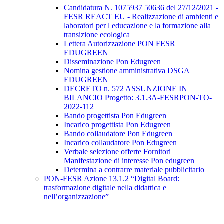
Candidatura N. 1075937 50636 del 27/12/2021 -
FESR REACT EU - Realizzazione di ambienti e
laboratori per l educazione e la formazione alla
transizione ecologica
Lettera Autorizzazione PON FESR
EDUGREEN
Disseminazione Pon Edugreen
Nomina gestione amministrativa DSGA
EDUGREEN
DECRETO n. 572 ASSUNZIONE IN
BILANCIO Progetto: 3.1.3A-FESRPON-TO-
2022-112
Bando progettista Pon Edugreen
Incarico progettista Pon Edugreen
Bando collaudatore Pon Edugreen
Incarico collaudatore Pon Edugreen
Verbale selezione offerte Fornitori
Manifestazione di interesse Pon edugreen
Determina a contrarre materiale pubblicitario
PON-FESR Azione 13.1.2 “Digital Board:
trasformazione digitale nella didattica e
nell’organizzazione”