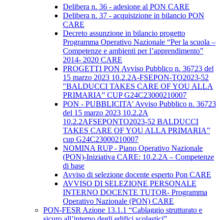
Delibera n. 36 - adesione al PON CARE
Delibera n. 37 - acquisizione in bilancio PON
CARE
Decreto assunzione in bilancio progetto
Programma Operativo Nazionale “Per la scuola –
Competenze e ambienti per l’apprendimento”
2014- 2020 CARE
PROGETTI PON Avviso Pubblico n. 36723 del
15 marzo 2023 10.2.2A-FSEPON-TO2023-52
"BALDUCCI TAKES CARE OF YOU ALLA
PRIMARIA” CUP G24C23000210007
PON - PUBBLICITA' Avviso Pubblico n. 36723
del 15 marzo 2023 10.2.2A
10.2.2AFSEPONTO2023-52 BALDUCCI
TAKES CARE OF YOU ALLA PRIMARIA”
cup G24C23000210007
NOMINA RUP - Piano Operativo Nazionale
(PON)-Iniziativa CARE: 10.2.2A – Competenze
di base
Avviso di selezione docente esperto Pon CARE
AVVISO DI SELEZIONE PERSONALE
INTERNO DOCENTE TUTOR- Programma
Operativo Nazionale (PON) CARE
PON-FESR Azione 13.1.1 “Cablaggio strutturato e
sicuro all’interno degli edifici scolastici”