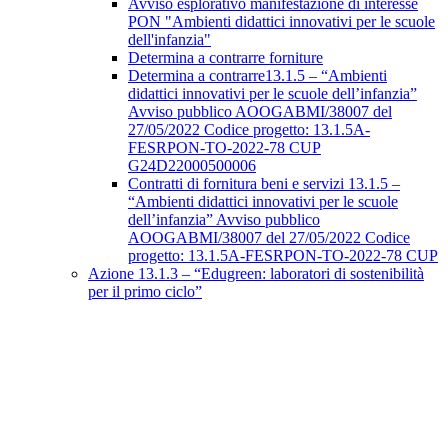
Avviso esplorativo manifestazione di interesse
PON "Ambienti didattici innovativi per le scuole
dell'infanzia"
Determina a contrarre forniture
Determina a contrarre13.1.5 – “Ambienti
didattici innovativi per le scuole dell’infanzia”
Avviso pubblico AOOGABMI/38007 del
27/05/2022 Codice progetto: 13.1.5A-
FESRPON-TO-2022-78 CUP
G24D22000500006
Contratti di fornitura beni e servizi 13.1.5 –
“Ambienti didattici innovativi per le scuole
dell’infanzia” Avviso pubblico
AOOGABMI/38007 del 27/05/2022 Codice
progetto: 13.1.5A-FESRPON-TO-2022-78 CUP
Azione 13.1.3 – “Edugreen: laboratori di sostenibilità
per il primo ciclo”