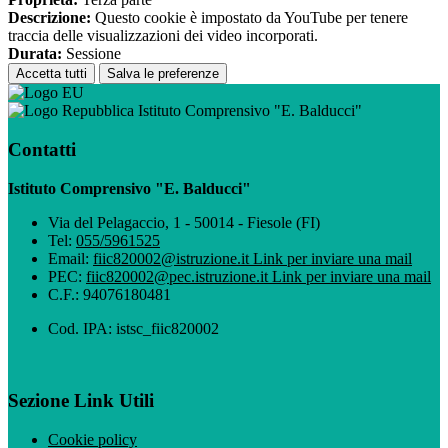
Descrizione:
Questo cookie è impostato da YouTube per tenere
traccia delle visualizzazioni dei video incorporati.
Durata:
Sessione
Accetta tutti
Salva le preferenze
Istituto Comprensivo "E. Balducci"
Contatti
Istituto Comprensivo "E. Balducci"
Via del Pelagaccio, 1 - 50014 - Fiesole (FI)
Tel:
055/5961525
Email:
fiic820002@istruzione.it
Link per inviare una mail
PEC:
fiic820002@pec.istruzione.it
Link per inviare una mail
C.F.: 94076180481
Cod. IPA: istsc_fiic820002
Sezione Link Utili
Cookie policy