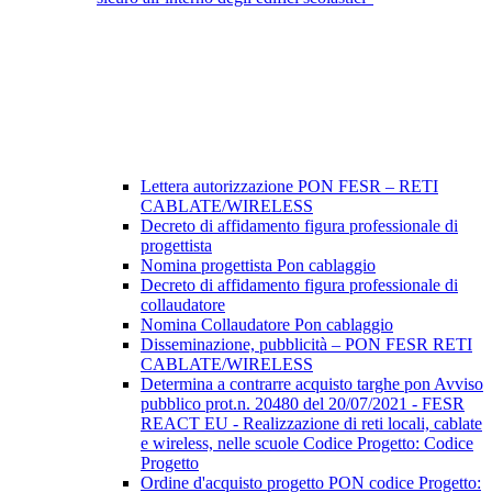
Lettera autorizzazione PON FESR – RETI
CABLATE/WIRELESS
Decreto di affidamento figura professionale di
progettista
Nomina progettista Pon cablaggio
Decreto di affidamento figura professionale di
collaudatore
Nomina Collaudatore Pon cablaggio
Disseminazione, pubblicità – PON FESR RETI
CABLATE/WIRELESS
Determina a contrarre acquisto targhe pon Avviso
pubblico prot.n. 20480 del 20/07/2021 - FESR
REACT EU - Realizzazione di reti locali, cablate
e wireless, nelle scuole Codice Progetto: Codice
Progetto
Ordine d'acquisto progetto PON codice Progetto: