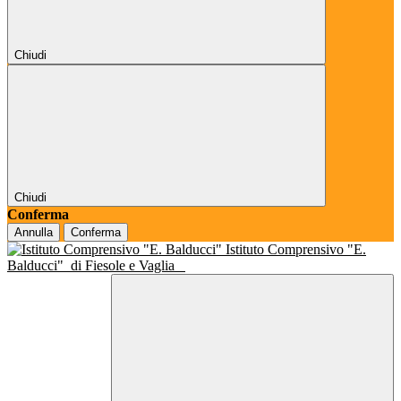
Chiudi
Chiudi
Conferma
Annulla
Conferma
Istituto Comprensivo "E.
Balducci"
di Fiesole e Vaglia