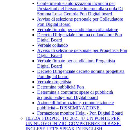
Conferimenti e autorizzazioni incarichi per
Prestazioni del Personale interno alla scuola Di
Somma Luisa Gerarda Pon Digital board
Avviso di selezione personale per Collaudatore
Pon Digital Board
Verbale firmato per candidatura collaudatore
Decreto Dirigenziale nomina collaudatore Pon
Digital Board
Verbale collaudo
Avviso di selezione personale per Progettista Pon
Digital Board
Verbale firmato per candidatura Progettista
Digital Board
Decreto Dirigenziale decreto nomina progettista
Pon digital board
Verbale progettista
Determina pubblicità Pon
Determina a contrarre: spese di pubblicità
acquisto badge pon Digital board
Azione di Informazione, comunicazione e
pubblicità – DISSEMINAZIONE.
Formazione monitor Helgi - Pon Digital Board
10.2.2A-FDRPOC-TO-2021-47 UN PONTE PER
UN NUOVO INIZIO: COMPETENZE DI BASE-
INGLESE LET'S SPEAK IN ENGLISH