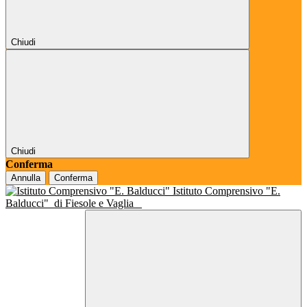
Chiudi
Chiudi
Conferma
Annulla
Conferma
Istituto Comprensivo "E.
Balducci"
di Fiesole e Vaglia