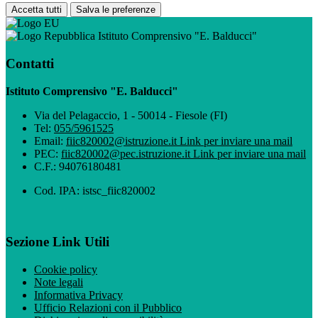
Accetta tutti
Salva le preferenze
Istituto Comprensivo "E. Balducci"
Contatti
Istituto Comprensivo "E. Balducci"
Via del Pelagaccio, 1 - 50014 - Fiesole (FI)
Tel:
055/5961525
Email:
fiic820002@istruzione.it
Link per inviare una mail
PEC:
fiic820002@pec.istruzione.it
Link per inviare una mail
C.F.: 94076180481
Cod. IPA: istsc_fiic820002
Sezione Link Utili
Cookie policy
Note legali
Informativa Privacy
Ufficio Relazioni con il Pubblico