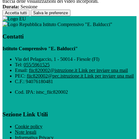
traccia delle visualizzazioni dei video incorporati.
Durata:
Sessione
Accetta tutti
Salva le preferenze
Istituto Comprensivo "E. Balducci"
Contatti
Istituto Comprensivo "E. Balducci"
Via del Pelagaccio, 1 - 50014 - Fiesole (FI)
Tel:
055/5961525
Email:
fiic820002@istruzione.it
Link per inviare una mail
PEC:
fiic820002@pec.istruzione.it
Link per inviare una mail
C.F.: 94076180481
Cod. IPA: istsc_fiic820002
Sezione Link Utili
Cookie policy
Note legali
Informativa Privacy