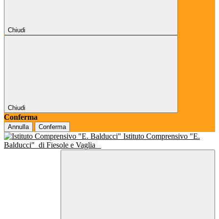
Chiudi
Chiudi
Conferma
Annulla
Conferma
Istituto Comprensivo "E.
Balducci"
di Fiesole e Vaglia