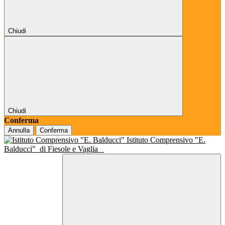
Chiudi
Chiudi
Conferma
Annulla
Conferma
Istituto Comprensivo "E.
Balducci"
di Fiesole e Vaglia