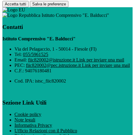
Accetta tutti
Salva le preferenze
Istituto Comprensivo "E. Balducci"
Contatti
Istituto Comprensivo "E. Balducci"
Via del Pelagaccio, 1 - 50014 - Fiesole (FI)
Tel:
055/5961525
Email:
fiic820002@istruzione.it
Link per inviare una mail
PEC:
fiic820002@pec.istruzione.it
Link per inviare una mail
C.F.: 94076180481
Cod. IPA: istsc_fiic820002
Sezione Link Utili
Cookie policy
Note legali
Informativa Privacy
Ufficio Relazioni con il Pubblico