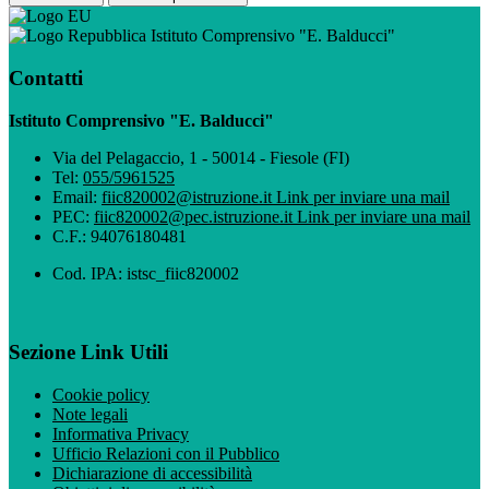
Istituto Comprensivo "E. Balducci"
Contatti
Istituto Comprensivo "E. Balducci"
Via del Pelagaccio, 1 - 50014 - Fiesole (FI)
Tel:
055/5961525
Email:
fiic820002@istruzione.it
Link per inviare una mail
PEC:
fiic820002@pec.istruzione.it
Link per inviare una mail
C.F.: 94076180481
Cod. IPA: istsc_fiic820002
Sezione Link Utili
Cookie policy
Note legali
Informativa Privacy
Ufficio Relazioni con il Pubblico
Dichiarazione di accessibilità