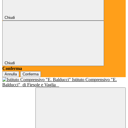
Chiudi
Chiudi
Conferma
Annulla
Conferma
Istituto Comprensivo "E.
Balducci"
di Fiesole e Vaglia