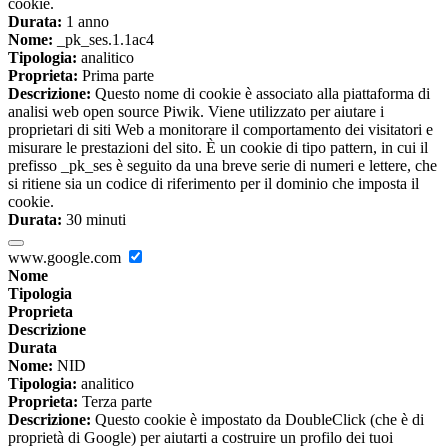
cookie.
Durata:
1 anno
Nome:
_pk_ses.1.1ac4
Tipologia:
analitico
Proprieta:
Prima parte
Descrizione:
Questo nome di cookie è associato alla piattaforma di
analisi web open source Piwik. Viene utilizzato per aiutare i
proprietari di siti Web a monitorare il comportamento dei visitatori e
misurare le prestazioni del sito. È un cookie di tipo pattern, in cui il
prefisso _pk_ses è seguito da una breve serie di numeri e lettere, che
si ritiene sia un codice di riferimento per il dominio che imposta il
cookie.
Durata:
30 minuti
www.google.com
Nome
Tipologia
Proprieta
Descrizione
Durata
Nome:
NID
Tipologia:
analitico
Proprieta:
Terza parte
Descrizione:
Questo cookie è impostato da DoubleClick (che è di
proprietà di Google) per aiutarti a costruire un profilo dei tuoi