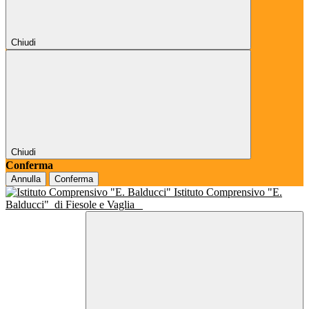
Chiudi
Chiudi
Conferma
Annulla
Conferma
Istituto Comprensivo "E.
Balducci"
di Fiesole e Vaglia