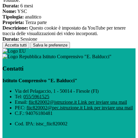
Youtube.
Durata:
6 mesi
Nome:
YSC
Tipologia:
analitico
Proprieta:
Terza parte
Descrizione:
Questo cookie è impostato da YouTube per tenere
traccia delle visualizzazioni dei video incorporati.
Durata:
Sessione
Accetta tutti
Salva le preferenze
Istituto Comprensivo "E. Balducci"
Contatti
Istituto Comprensivo "E. Balducci"
Via del Pelagaccio, 1 - 50014 - Fiesole (FI)
Tel:
055/5961525
Email:
fiic820002@istruzione.it
Link per inviare una mail
PEC:
fiic820002@pec.istruzione.it
Link per inviare una mail
C.F.: 94076180481
Cod. IPA: istsc_fiic820002