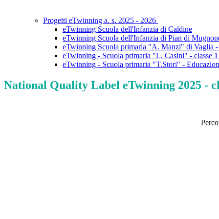
Progetti eTwinning a. s. 2025 - 2026
eTwinning Scuola dell'Infanzia di Caldine
eTwinning Scuola dell'Infanzia di Pian di Mugnone
eTwinning Scuola primaria "A. Manzi" di Vaglia -
eTwinning - Scuola primaria "L. Casini" - classe 
eTwinning - Scuola primaria "T.Stori" - Educazion
National Quality Label eTwinning 2025 - cl
Percor