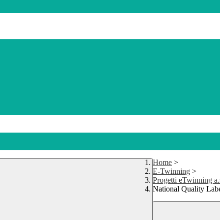
Home
>
E-Twinning
>
Progetti eTwinning a.
National Quality Labe