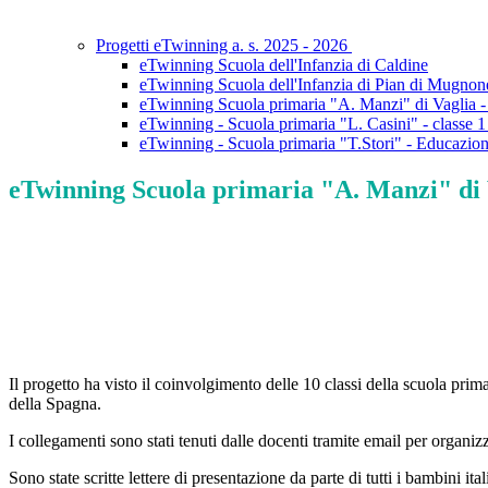
Progetti eTwinning a. s. 2025 - 2026
eTwinning Scuola dell'Infanzia di Caldine
eTwinning Scuola dell'Infanzia di Pian di Mugnone
eTwinning Scuola primaria "A. Manzi" di Vaglia -
eTwinning - Scuola primaria "L. Casini" - classe 
eTwinning - Scuola primaria "T.Stori" - Educazion
eTwinning Scuola primaria "A. Manzi" di V
Il progetto ha visto il coinvolgimento delle 10 classi della scuola pr
della Spagna.
I collegamenti sono stati tenuti dalle docenti tramite email per organizza
Sono state scritte lettere di presentazione da parte di tutti i bambini 