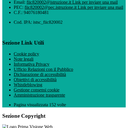
Email:
fiic820002@istruzione.it
Link per inviare una mail
PEC:
fiic820002@pec.istruzione.it
Link per inviare una mail
C.F.: 94076180481
Cod. IPA: istsc_fiic820002
Sezione Link Utili
Cookie policy
Note legali
Informativa Privacy
Ufficio Relazioni con il Pubblico
Dichiarazione di accessibilità
Obiettivi di accessibilità
Whistleblowing
Gestione consensi cookie
Amministrazione trasparente
Pagina visualizzata
152
volte
Sezione Copyright