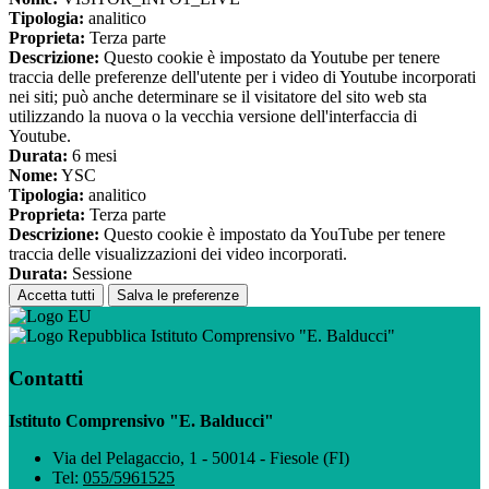
Tipologia:
analitico
Proprieta:
Terza parte
Descrizione:
Questo cookie è impostato da Youtube per tenere
traccia delle preferenze dell'utente per i video di Youtube incorporati
nei siti; può anche determinare se il visitatore del sito web sta
utilizzando la nuova o la vecchia versione dell'interfaccia di
Youtube.
Durata:
6 mesi
Nome:
YSC
Tipologia:
analitico
Proprieta:
Terza parte
Descrizione:
Questo cookie è impostato da YouTube per tenere
traccia delle visualizzazioni dei video incorporati.
Durata:
Sessione
Accetta tutti
Salva le preferenze
Istituto Comprensivo "E. Balducci"
Contatti
Istituto Comprensivo "E. Balducci"
Via del Pelagaccio, 1 - 50014 - Fiesole (FI)
Tel:
055/5961525