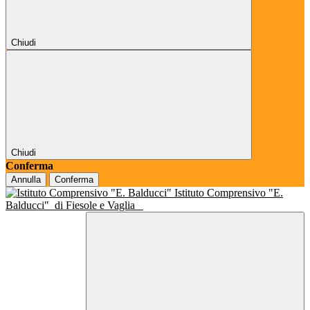
Chiudi
Chiudi
Conferma
Annulla
Conferma
Istituto Comprensivo "E.
Balducci"
di Fiesole e Vaglia