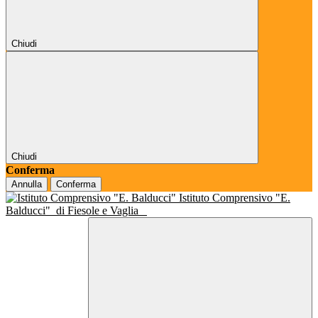
Chiudi
Chiudi
Conferma
Annulla
Conferma
Istituto Comprensivo "E.
Balducci"
di Fiesole e Vaglia