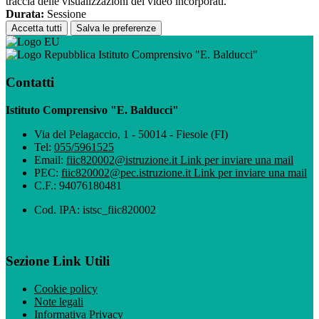
traccia delle visualizzazioni dei video incorporati.
Durata:
Sessione
Accetta tutti
Salva le preferenze
Istituto Comprensivo "E. Balducci"
Contatti
Istituto Comprensivo "E. Balducci"
Via del Pelagaccio, 1 - 50014 - Fiesole (FI)
Tel:
055/5961525
Email:
fiic820002@istruzione.it
Link per inviare una mail
PEC:
fiic820002@pec.istruzione.it
Link per inviare una mail
C.F.: 94076180481
Cod. IPA: istsc_fiic820002
Sezione Link Utili
Cookie policy
Note legali
Informativa Privacy