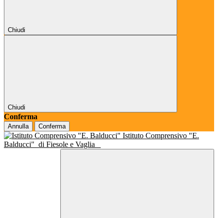
Chiudi
Chiudi
Conferma
Annulla
Conferma
Istituto Comprensivo "E.
Balducci"
di Fiesole e Vaglia