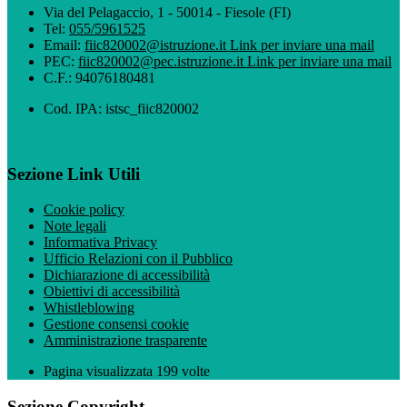
Via del Pelagaccio, 1 - 50014 - Fiesole (FI)
Tel:
055/5961525
Email:
fiic820002@istruzione.it
Link per inviare una mail
PEC:
fiic820002@pec.istruzione.it
Link per inviare una mail
C.F.: 94076180481
Cod. IPA: istsc_fiic820002
Sezione Link Utili
Cookie policy
Note legali
Informativa Privacy
Ufficio Relazioni con il Pubblico
Dichiarazione di accessibilità
Obiettivi di accessibilità
Whistleblowing
Gestione consensi cookie
Amministrazione trasparente
Pagina visualizzata
199
volte
Sezione Copyright