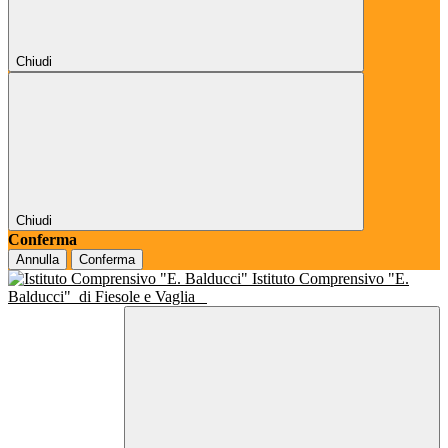
Chiudi
Chiudi
Conferma
Annulla
Conferma
Istituto Comprensivo "E.
Balducci"
di Fiesole e Vaglia