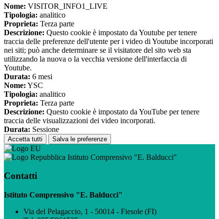
Nome:
VISITOR_INFO1_LIVE
Tipologia:
analitico
Proprieta:
Terza parte
Descrizione:
Questo cookie è impostato da Youtube per tenere
traccia delle preferenze dell'utente per i video di Youtube incorporati
nei siti; può anche determinare se il visitatore del sito web sta
utilizzando la nuova o la vecchia versione dell'interfaccia di
Youtube.
Durata:
6 mesi
Nome:
YSC
Tipologia:
analitico
Proprieta:
Terza parte
Descrizione:
Questo cookie è impostato da YouTube per tenere
traccia delle visualizzazioni dei video incorporati.
Durata:
Sessione
Accetta tutti
Salva le preferenze
Istituto Comprensivo "E. Balducci"
Contatti
Istituto Comprensivo "E. Balducci"
Via del Pelagaccio, 1 - 50014 - Fiesole (FI)