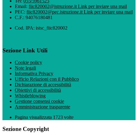
Tel:
055/5961525
Email:
fiic820002@istruzione.it
Link per inviare una mail
PEC:
fiic820002@pec.istruzione.it
Link per inviare una mail
C.F.: 94076180481
Cod. IPA: istsc_fiic820002
Sezione Link Utili
Cookie policy
Note legali
Informativa Privacy
Ufficio Relazioni con il Pubblico
Dichiarazione di accessibilità
Obiettivi di accessibilità
Whistleblowing
Gestione consensi cookie
Amministrazione trasparente
Pagina visualizzata
1723
volte
Sezione Copyright