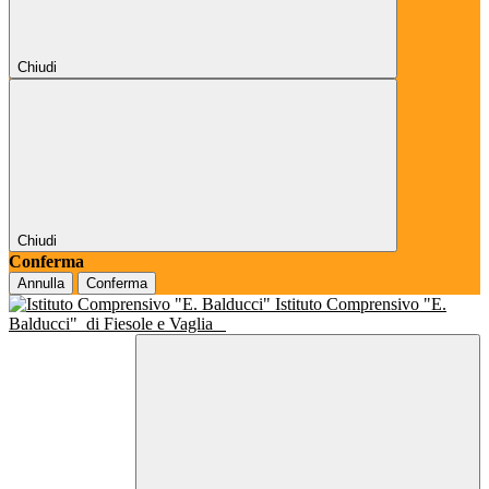
Chiudi
Chiudi
Conferma
Annulla
Conferma
Istituto Comprensivo "E.
Balducci"
di Fiesole e Vaglia