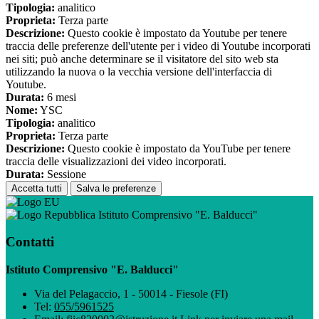
Tipologia:
analitico
Proprieta:
Terza parte
Descrizione:
Questo cookie è impostato da Youtube per tenere
traccia delle preferenze dell'utente per i video di Youtube incorporati
nei siti; può anche determinare se il visitatore del sito web sta
utilizzando la nuova o la vecchia versione dell'interfaccia di
Youtube.
Durata:
6 mesi
Nome:
YSC
Tipologia:
analitico
Proprieta:
Terza parte
Descrizione:
Questo cookie è impostato da YouTube per tenere
traccia delle visualizzazioni dei video incorporati.
Durata:
Sessione
Accetta tutti
Salva le preferenze
Istituto Comprensivo "E. Balducci"
Contatti
Istituto Comprensivo "E. Balducci"
Via del Pelagaccio, 1 - 50014 - Fiesole (FI)
Tel:
055/5961525