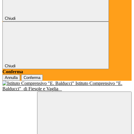
Chiudi
Chiudi
Conferma
Annulla
Conferma
Istituto Comprensivo "E.
Balducci"
di Fiesole e Vaglia