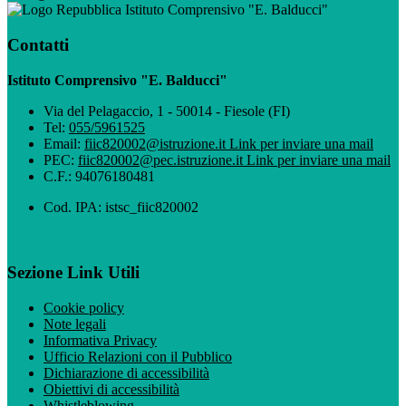
Istituto Comprensivo "E. Balducci"
Contatti
Istituto Comprensivo "E. Balducci"
Via del Pelagaccio, 1 - 50014 - Fiesole (FI)
Tel:
055/5961525
Email:
fiic820002@istruzione.it
Link per inviare una mail
PEC:
fiic820002@pec.istruzione.it
Link per inviare una mail
C.F.: 94076180481
Cod. IPA: istsc_fiic820002
Sezione Link Utili
Cookie policy
Note legali
Informativa Privacy
Ufficio Relazioni con il Pubblico
Dichiarazione di accessibilità
Obiettivi di accessibilità
Whistleblowing