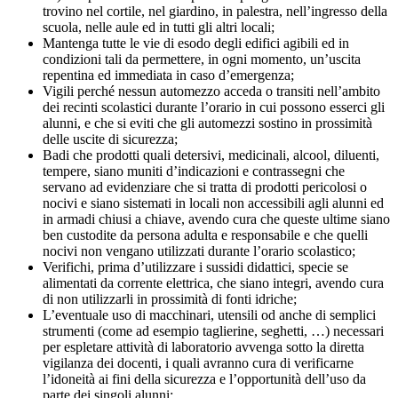
trovino nel cortile, nel giardino, in palestra, nell’ingresso della
scuola, nelle aule ed in tutti gli altri locali;
Mantenga tutte le vie di esodo degli edifici agibili ed in
condizioni tali da permettere, in ogni momento, un’uscita
repentina ed immediata in caso d’emergenza;
Vigili perché nessun automezzo acceda o transiti nell’ambito
dei recinti scolastici durante l’orario in cui possono esserci gli
alunni, e che si eviti che gli automezzi sostino in prossimità
delle uscite di sicurezza;
Badi che prodotti quali detersivi, medicinali, alcool, diluenti,
tempere, siano muniti d’indicazioni e contrassegni che
servano ad evidenziare che si tratta di prodotti pericolosi o
nocivi e siano sistemati in locali non accessibili agli alunni ed
in armadi chiusi a chiave, avendo cura che queste ultime siano
ben custodite da persona adulta e responsabile e che quelli
nocivi non vengano utilizzati durante l’orario scolastico;
Verifichi, prima d’utilizzare i sussidi didattici, specie se
alimentati da corrente elettrica, che siano integri, avendo cura
di non utilizzarli in prossimità di fonti idriche;
L’eventuale uso di macchinari, utensili od anche di semplici
strumenti (come ad esempio taglierine, seghetti, …) necessari
per espletare attività di laboratorio avvenga sotto la diretta
vigilanza dei docenti, i quali avranno cura di verificarne
l’idoneità ai fini della sicurezza e l’opportunità dell’uso da
parte dei singoli alunni;