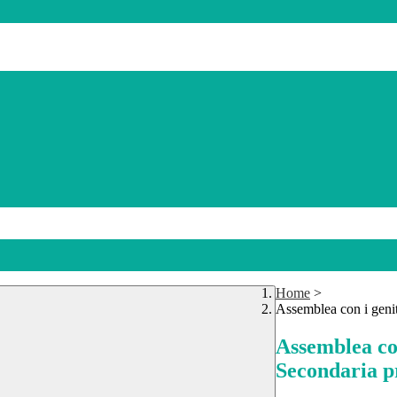
Home
>
Assemblea con i genit
Assemblea con
Secondaria p