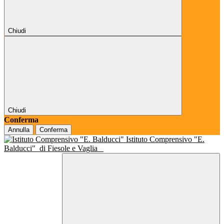
Chiudi
Chiudi
Conferma
Annulla
Conferma
Istituto Comprensivo "E.
Balducci"
di Fiesole e Vaglia