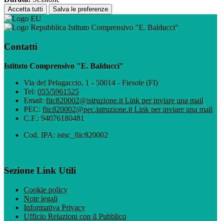
Accetta tutti
Salva le preferenze
Istituto Comprensivo "E. Balducci"
Contatti
Istituto Comprensivo "E. Balducci"
Via del Pelagaccio, 1 - 50014 - Fiesole (FI)
Tel:
055/5961525
Email:
fiic820002@istruzione.it
Link per inviare una mail
PEC:
fiic820002@pec.istruzione.it
Link per inviare una mail
C.F.: 94076180481
Cod. IPA: istsc_fiic820002
Sezione Link Utili
Cookie policy
Note legali
Informativa Privacy
Ufficio Relazioni con il Pubblico