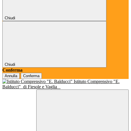
Chiudi
Chiudi
Conferma
Annulla
Conferma
Istituto Comprensivo "E.
Balducci"
di Fiesole e Vaglia