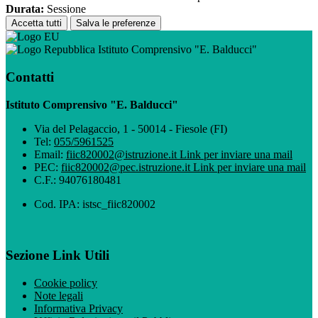
Durata:
Sessione
Accetta tutti
Salva le preferenze
Istituto Comprensivo "E. Balducci"
Contatti
Istituto Comprensivo "E. Balducci"
Via del Pelagaccio, 1 - 50014 - Fiesole (FI)
Tel:
055/5961525
Email:
fiic820002@istruzione.it
Link per inviare una mail
PEC:
fiic820002@pec.istruzione.it
Link per inviare una mail
C.F.: 94076180481
Cod. IPA: istsc_fiic820002
Sezione Link Utili
Cookie policy
Note legali
Informativa Privacy