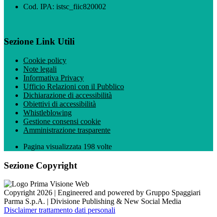
Cod. IPA: istsc_fiic820002
Sezione Link Utili
Cookie policy
Note legali
Informativa Privacy
Ufficio Relazioni con il Pubblico
Dichiarazione di accessibilità
Obiettivi di accessibilità
Whistleblowing
Gestione consensi cookie
Amministrazione trasparente
Pagina visualizzata
198
volte
Sezione Copyright
Copyright 2026 | Engineered and powered by Gruppo Spaggiari
Parma S.p.A. | Divisione Publishing & New Social Media
Disclaimer trattamento dati personali