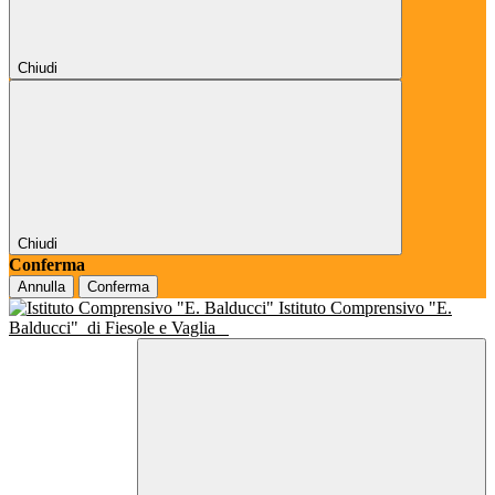
Chiudi
Chiudi
Conferma
Annulla
Conferma
Istituto Comprensivo "E.
Balducci"
di Fiesole e Vaglia