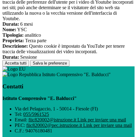
traccia delle preferenze dell'utente per i video di Youtube incorporati
nei siti; può anche determinare se il visitatore del sito web sta
utilizzando la nuova o la vecchia versione dell'interfaccia di
Youtube.
Durata:
6 mesi
Nome:
YSC
Tipologia:
analitico
Proprieta:
Terza parte
Descrizione:
Questo cookie è impostato da YouTube per tenere
traccia delle visualizzazioni dei video incorporati.
Durata:
Sessione
Accetta tutti
Salva le preferenze
Istituto Comprensivo "E. Balducci"
Contatti
Istituto Comprensivo "E. Balducci"
Via del Pelagaccio, 1 - 50014 - Fiesole (FI)
Tel:
055/5961525
Email:
fiic820002@istruzione.it
Link per inviare una mail
PEC:
fiic820002@pec.istruzione.it
Link per inviare una mail
C.F.: 94076180481