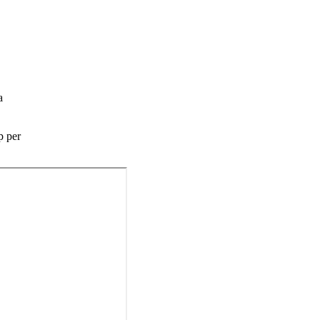
a
p per