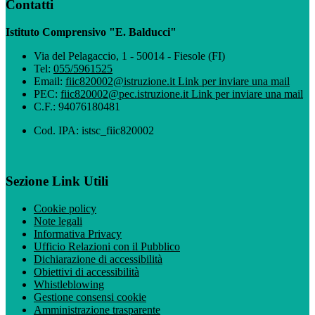
Contatti
Istituto Comprensivo "E. Balducci"
Via del Pelagaccio, 1 - 50014 - Fiesole (FI)
Tel:
055/5961525
Email:
fiic820002@istruzione.it
Link per inviare una mail
PEC:
fiic820002@pec.istruzione.it
Link per inviare una mail
C.F.: 94076180481
Cod. IPA: istsc_fiic820002
Sezione Link Utili
Cookie policy
Note legali
Informativa Privacy
Ufficio Relazioni con il Pubblico
Dichiarazione di accessibilità
Obiettivi di accessibilità
Whistleblowing
Gestione consensi cookie
Amministrazione trasparente