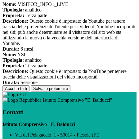
Nome:
VISITOR_INFO1_LIVE
Tipologia:
analitico
Proprieta:
Terza parte
Descrizione:
Questo cookie è impostato da Youtube per tenere
traccia delle preferenze dell'utente per i video di Youtube incorporati
nei siti; può anche determinare se il visitatore del sito web sta
utilizzando la nuova o la vecchia versione dell'interfaccia di
Youtube.
Durata:
6 mesi
Nome:
YSC
Tipologia:
analitico
Proprieta:
Terza parte
Descrizione:
Questo cookie è impostato da YouTube per tenere
traccia delle visualizzazioni dei video incorporati.
Durata:
Sessione
Accetta tutti
Salva le preferenze
Istituto Comprensivo "E. Balducci"
Contatti
Istituto Comprensivo "E. Balducci"
Via del Pelagaccio, 1 - 50014 - Fiesole (FI)