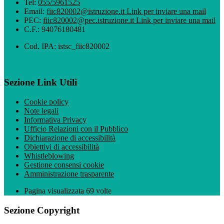
Tel:
055/5961525
Email:
fiic820002@istruzione.it
Link per inviare una mail
PEC:
fiic820002@pec.istruzione.it
Link per inviare una mail
C.F.: 94076180481
Cod. IPA: istsc_fiic820002
Sezione Link Utili
Cookie policy
Note legali
Informativa Privacy
Ufficio Relazioni con il Pubblico
Dichiarazione di accessibilità
Obiettivi di accessibilità
Whistleblowing
Gestione consensi cookie
Amministrazione trasparente
Pagina visualizzata
69
volte
Sezione Copyright