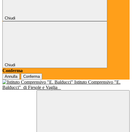
Chiudi
Chiudi
Conferma
Annulla
Conferma
Istituto Comprensivo "E.
Balducci"
di Fiesole e Vaglia